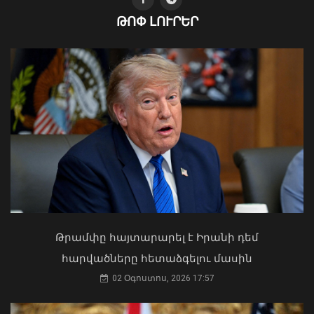
Օգոստոսի 16-ին «Երազ Այգի»-ում
ԹՈՓ ԼՈՒՐԵՐ
կանցկացվի Ազգային տարազի
փառատոնը
08 Օգոստոս, 2026 22:41
Կաթողիկոսը պետք է օրենքի առաջ
կանգնի, եթե հանցանք է գործել, կամ
Թրամփը հայտարարել է Իրանի դեմ
արտաքին ազդեցության գործակալ
հարվածները հետաձգելու մասին
դարձել. աստվածաբան
02 Օգոստոս, 2026 17:57
07 Օգոստոս, 2026 17:03
ՀՀ-ն և Ադրբեջանը ճանապարհ են