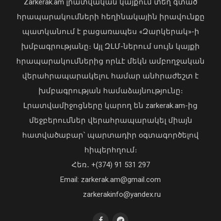
Zarkerak.am լրատվական կայքում տեղ գտած
հրապարակումների հեղինակային իրավունքը
պատկանում է բացառապես «Զարկերակ»-ի
խմբագրությանը։ Այլ ԶԼՄ-ներում սույն կայքի
հրապարակումներից որևէ մեկն ամբողջական
վերահրապարակելու համար անհրաժեշտ է
խմբագրության համաձայնությունը։
Լրատվամիջոցները կարող են zarkerak.am-ից
մեջբերումներ վերահրապարակել միայն
հատվածաբար՝ պարտադիր օգտագործելով
հիպերհղում։
«Պարտվեցինք դաժան հիվանդության
Հեռ․ +(374) 91 531 297
դեմ ծանր պայքարում»․ կյանքից
Email: zarkerak.am@gmail.com
հեռացել է Արսեն Ասլանյանը
04 Օգոստոս, 2026 19:12
zarkerakinfo@yandex.ru