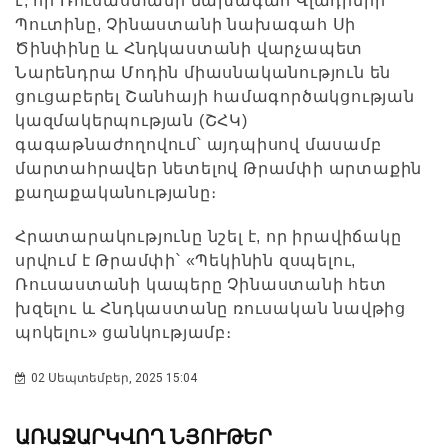
է, որ Ռուսաստանի նախագահ Վլադիմիր
Պուտինը, Չինաստանի նախագահ Սի
Ծինփինը և Հնդկաստանի վարչապետ
Նարենդրա Մոդին միասնականություն են
ցուցաբերել Շանհայի համագործակցության
կազմակերպության (ՇՀԿ)
գագաթնաժողովում՝ այդպիսով մասամբ
մարտահրավեր նետելով Թրամփի արտաքին
քաղաքականությանը։
Հրատարակությունը նշել է, որ իրավիճակը
սրվում է Թրամփի՝ «Պեկինին զսպելու,
Ռուսաստանի կապերը Չինաստանի հետ
խզելու և Հնդկաստանը ռուսական նավթից
պոկելու» ցանկությամբ։
02 Սեպտեմբեր, 2025 15:04
ԱՌԱՋԱՐԿՎՈՂ ՆՅՈՒԹԵՐ