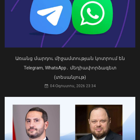
պատուհաններն ու դռները
08 Օգոստոս, 2026 21:46
Առանց մարդու միջամտության կոտրում են
Telegram, WhatsApp․ մեդիափորձագետ
(տեսանյութ)
04 Օգոստոս, 2026 23:34
Դուք 5 տարի ինձնից փախած եք ման
եկել. Կոնջորյանը՝ «Հայաստան»
դաշինքի պատգամավորներին
04 Օգոստոս, 2026 15:53
2026 թվականի հունիսն ու հուլիսը
Եվրոպայում դարձել են
դիտարկումների պատմության
ամենաշոգ ամիսները․ Լևոն Ազիզյան