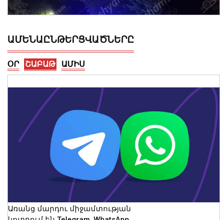
ԱՄԵՆԱԸՆԹԵՐՑՎԱԾՆԵՐԸ
ՕՐ
ՇԱԲԱԹ
ԱՄԻՍ
Ողբերգական դեպք Երևանում․
Կիևյան կամրջի տակ՝ ճանապարհի
երթևեկելի գոտում, հայտնաբերվել է
տղամարդու մարմին
08 Օգոստոս, 2026 23:15
Առանց մարդու միջամտության
կոտրում են Telegram, WhatsApp․