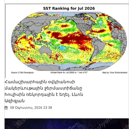
Համաշխարհային օվկիանոսի
մակերևութային ջերմաստիճանը
հուլիսին ռեկորդային է եղել․ Լևոն
Ազիզյան
08 Օգոստոս, 2026 23:38