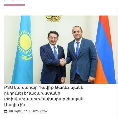
ԲՏԱ նախարար Դավիթ Թադևոսյանն
ընդունել է Ղազախստանի
փոխվարչապետ-նախարար Ժասլան
Մադիևին
08 Օգոստոս, 2026 23:52