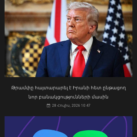
բացել կայուն և անդառնալի
խաղաղության համար. Հրվ.
Կովկասում ԵՄ հատուկ
ներկայացուցիչ
08 Օգոստոս, 2026 22:11
Թրամփը հայտարարել է Իրանի հետ ընթացող
«Ուժեղ Հայաստան»-ը դեմ է
նոր բանակցությունների մասին
քվեարկելու ԱԺ նախագահի
պաշտոնում Ռուբեն Ռուբինյանի
28 Հուլիս, 2026 10:47
թեկնածությանը
03 Օգոստոս, 2026 13:13
Արտակարգ դեպք Երևանում․ կոտրել
են «Հույս բոլոր մարդկանց»
հիմնադրամի շենքի մի քանի