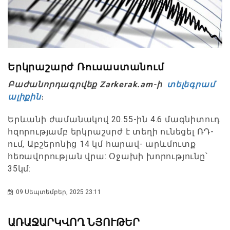
Երկրաշարժ Ռուսաստանում
Բաժանորդագրվեք Zarkerak.am-ի
տելեգրամ
ալիքին
։
Երևանի ժամանակով 20.55-ին 4.6 մագնիտուդ
հզորությամբ երկրաշսրժ է տեղի ունեցել ՌԴ-
ում, Աբշերոնից 14 կմ հարավ- արևմուտք
հեռավորության վրա: Օջախի խորությունը՝
35կմ:
09 Սեպտեմբեր, 2025 23:11
ԱՌԱՋԱՐԿՎՈՂ ՆՅՈՒԹԵՐ