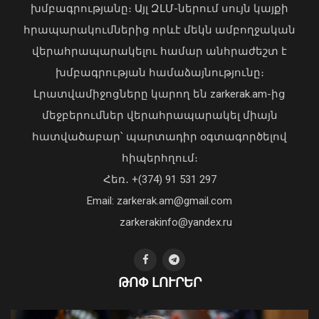
խմբագրությանը։ Այլ ԶԼՄ-ներում սույն կայքի
Սևանի մակարդակը 1900.77 մետր է՝
անցած տարվա ցուցանիշից 16 սմ-ով
հրապարակումներից որևէ մեկն ամբողջական
բարձր
վերահրապարակելու համար անհրաժեշտ է
08 Օգոստոս, 2026 11:14
խմբագրության համաձայնությունը։
Լրատվամիջոցները կարող են zarkerak.am-ից
մեջբերումներ վերահրապարակել միայն
հատվածաբար՝ պարտադիր օգտագործելով
Առանց մարդու միջամտության
հիպերհղում։
կոտրում են Telegram, WhatsApp․
Հեռ․ +(374) 91 531 297
մեդիափորձագետ (տեսանյութ)
04 Օգոստոս, 2026 23:34
Email: zarkerak.am@gmail.com
zarkerakinfo@yandex.ru
ԹՈՓ ԼՈՒՐԵՐ
Երևանի Կենտրոնում փոշու
պարունակությունը գրեթե ամբողջ
շաբաթ գերազանցել է թույլատրելի