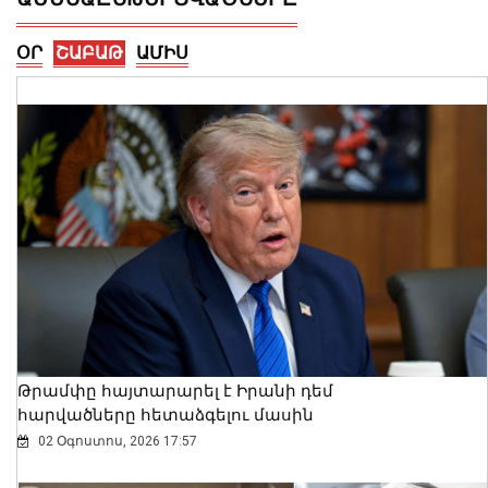
ՕՐ
ՇԱԲԱԹ
ԱՄԻՍ
Սև ծովից մոտենում է ցիկլոն․ Գագիկ
Սուրենյան
08 Օգոստոս, 2026 11:35
Թրամփը հայտարարել է Իրանի դեմ
հարվածները հետաձգելու մասին
02 Օգոստոս, 2026 17:57