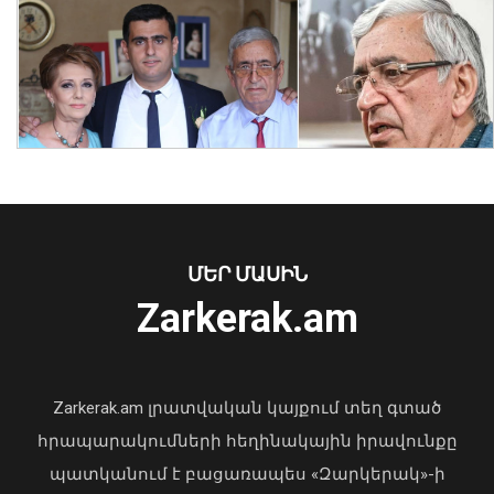
Վանաձորում, Հրազդանում և
Արարատում փոշու
պարունակությունը գերազանցել է
թույլատրելի սահմանը
08 Օգոստոս, 2026 11:25
ՄԵՐ ՄԱՍԻՆ
Zarkerak.am
«Պարտվեցինք դաժան հիվանդության
դեմ ծանր պայքարում»․ կյանքից
հեռացել է Արսեն Ասլանյանը
Zarkerak.am լրատվական կայքում տեղ գտած
04 Օգոստոս, 2026 19:12
հրապարակումների հեղինակային իրավունքը
պատկանում է բացառապես «Զարկերակ»-ի