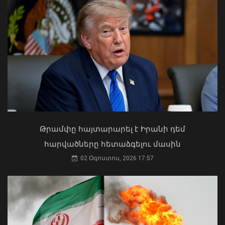
սահմանը
08 Օգոստոս, 2026 11:03
Ուկրաինայի Գերագույն Ռադայի
նախագահը շնորհավորել է ՀՀ ԱԺ
նախագահին
04 Օգոստոս, 2026 17:41
Թրամփը հայտարարել է Իրանի դեմ
հարվածները հետաձգելու մասին
02 Օգոստոս, 2026 17:57
Մ-2 միջպետական ճանապարհի
Իշխանասար-Նորավան հատվածում
միջին նորոգման աշխատանքներ են
կատարվում