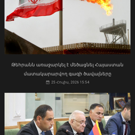
08 Օգոստոս, 2026 10:50
Ի՞նչ ուղերձ էր ոտքի չկանգնելը.
Աղաջանյանը` ընդդիմությանը
02 Օգոստոս, 2026 15:22
Թեհրանն առաջարկել է մեծացնել Հայաստան
մատակարարվող գազի ծավալները
25 Հուլիս, 2026 15:54
ՀՀ տարածքում
ավտոճանապարհներն անցանելի են
08 Օգոստոս, 2026 10:38