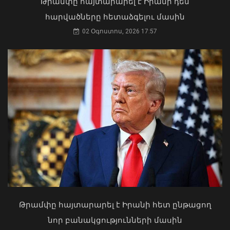
Թրամփը հայտարարել է Իրանի դեմ
արտաքին ազդեցության գործակալ
հարվածները հետաձգելու մասին
դարձել. աստվածաբան
02 Օգոստոս, 2026 17:57
07 Օգոստոս, 2026 17:03
Վթարային ջրանջատում Երևանի
Մալաթիա-Սեբաստիա վարչական
շրջանում
09 Օգոստոս, 2026 11:08
Թրամփը հայտարարել է Իրանի հետ ընթացող
«Ուժեղ Հայաստան»-ը դեմ է
նոր բանակցությունների մասին
քվեարկելու ԱԺ նախագահի