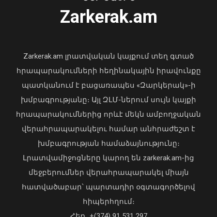
Ուկրաինայի Գերագույն Ռադայի
Zarkerak.am
նախագահը շնորհավորել է ՀՀ ԱԺ
նախագահին
04 Օգոստոս, 2026 17:41
Zarkerak.am լրատվական կայքում տեղ գտած
հրապարակումների հեղինակային իրավունքը
պատկանում է բացառապես «Զարկերակ»-ի
խմբագրությանը։ Այլ ԶԼՄ-ներում սույն կայքի
հրապարակումներից որևէ մեկն ամբողջական
վերահրապարակելու համար անհրաժեշտ է
խմբագրության համաձայնությունը։
Վթարային ջրանջատում Երևանի
Լրատվամիջոցները կարող են zarkerak.am-ից
Կենտրոն վարչական շրջանում
09 Օգոստոս, 2026 11:43
մեջբերումներ վերահրապարակել միայն
հատվածաբար՝ պարտադիր օգտագործելով
հիպերհղում։
«Պարտվեցինք դաժան հիվանդության
Հեռ․ +(374) 91 531 297