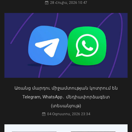
պաշտոնում Ռուբեն Ռուբինյանի
28 Հուլիս, 2026 10:47
թեկնածությանը
03 Օգոստոս, 2026 13:13
ՆԳՆ-ն հայտնել է՝ 6 ամսում քանի
արձանագրություն է կազմվել
տրանսպորտային միջոցը ոչ սթափ
վարելու համար
09 Օգոստոս, 2026 10:41
Առանց մարդու միջամտության կոտրում են
Telegram, WhatsApp․ մեդիափորձագետ
(տեսանյութ)
04 Օգոստոս, 2026 23:34
Դուք 5 տարի ինձնից փախած եք ման
եկել. Կոնջորյանը՝ «Հայաստան»
դաշինքի պատգամավորներին