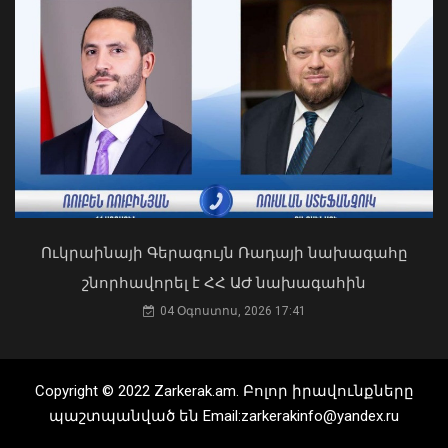
04 Օգոստոս, 2026 15:53
Հանրապետությունում
ավտոճանապարհներն անցանելի են
09 Օգոստոս, 2026 10:30
Ուկրաինայի Գերագույն Ռադայի նախագահը
շնորհավորել է ՀՀ ԱԺ նախագահին
04 Օգոստոս, 2026 17:41
Ֆիզիկական, հոգեբանական և
ցանկացած տիպի բռնություն ինձ
Copyright © 2022 Zarkerak.am. Բոլոր իրավունքները
համար դատապարտելի է. Հայկ
պաշտպանված են Email:zarkerakinfo@yandex.ru
Կոնջորյան