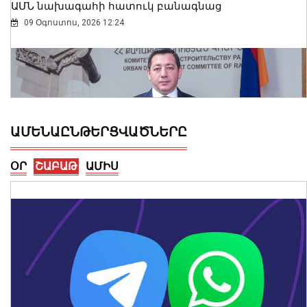
ԱՄՆ նախագահի հատուկ բանագնաց
09 Օգոստոս, 2026 12:24
ԱՄԵՆԱԸՆԹԵՐՑՎԱԾՆԵՐԸ
ՕՐ
ՇԱԲԱԹ
ԱՄԻՍ
Ավելացել են շինարարության ոլորտից
պետբյուջե վճարված հարկային
եկամուտները. Քաղաքաշինության
կոմիտեի նախագահի ուղերձը
09 Օգոստոս, 2026 12:20