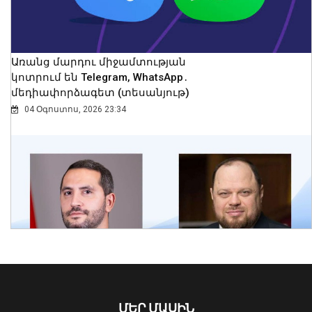
Առանց մարդու միջամտության
կոտրում են Telegram, WhatsApp․
մեդիափորձագետ (տեսանյութ)
04 Օգոստոս, 2026 23:34
Սևանա լճի լողափերից մեկում
քաղաքացիները հեծանիվ-նավակով
հեռացել են ափից և չեն կարողացել
վերադառնալ․ օգնության են հասել
փրկարարները
09 Օգոստոս, 2026 12:14
ՄԵՐ ՄԱՍԻՆ