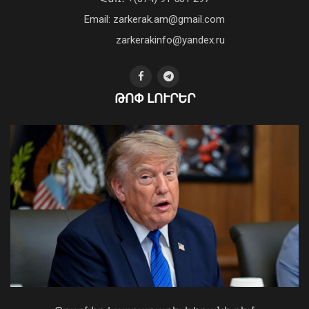
դեմ ծանր պայքարում»․ կյանքից
Email: zarkerak.am@gmail.com
հեռացել է Արսեն Ասլանյանը
04 Օգոստոս, 2026 19:12
zarkerakinfo@yandex.ru
ԹՈՓ ԼՈՒՐԵՐ
2026 թվականի հունիսն ու հուլիսը
Եվրոպայում դարձել են
դիտարկումների պատմության
ամենաշոգ ամիսները
09 Օգոստոս, 2026 11:40
Կաթողիկոսը պետք է օրենքի առաջ
կանգնի, եթե հանցանք է գործել, կամ