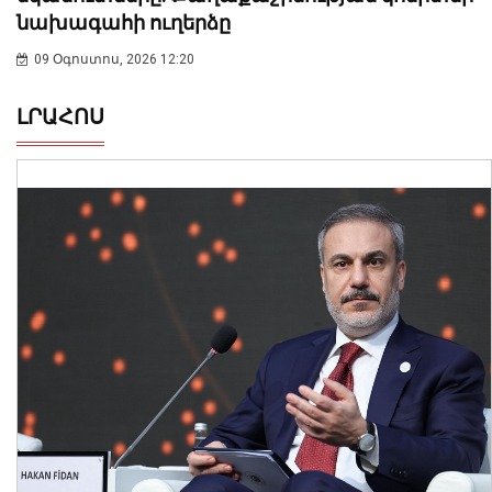
նախագահի ուղերձը
09 Օգոստոս, 2026 12:20
ԼՐԱՀՈՍ