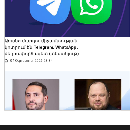
երկու անչափահաս երեխաները
09 Օգոստոս, 2026 23:02
Առանց մարդու միջամտության
կոտրում են Telegram, WhatsApp․
մեդիափորձագետ (տեսանյութ)
04 Օգոստոս, 2026 23:34
Երաշտի պատճառով Գերմանիայի
գետերում ջրի մակերես են դուրս եկել
XVIII դարի երաշտային տարիների
նշումներով «քաղցի քարերը»