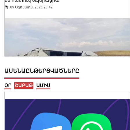
են հատուկ օպերացիա
09 Օգոստոս, 2026 23:42
ԱՄԵՆԱԸՆԹԵՐՑՎԱԾՆԵՐԸ
ՕՐ
ՇԱԲԱԹ
ԱՄԻՍ
Կոտայքի մարզում Toyota-ն շրջվել է
երթևեկելի գոտում․ տուժել են կինը և