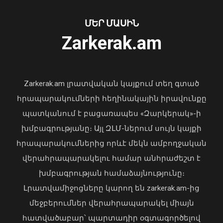
09 Օգոստոս, 2026 22:32
ՄԵՐ ՄԱՍԻՆ
Ուկրաինայի Գերագույն Ռադայի
Zarkerak.am
նախագահը շնորհավորել է ՀՀ ԱԺ
նախագահին
04 Օգոստոս, 2026 17:41
Zarkerak.am լրատվական կայքում տեղ գտած
հրապարակումների հեղինակային իրավունքը
պատկանում է բացառապես «Զարկերակ»-ի
խմբագրությանը։ Այլ ԶԼՄ-ներում սույն կայքի
հրապարակումներից որևէ մեկն ամբողջական
վերահրապարակելու համար անհրաժեշտ է
Ավտովթար՝ Երևանում․ 4
խմբագրության համաձայնությունը։
տուժածներից 3-ը անչափահասներ են
Լրատվամիջոցները կարող են zarkerak.am-ից
09 Օգոստոս, 2026 21:53
մեջբերումներ վերահրապարակել միայն
հատվածաբար՝ պարտադիր օգտագործելով