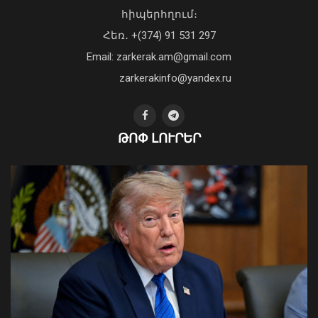
հիպերհղում։
«Պարտվեցինք դաժան հիվանդության
Հեռ․ +(374) 91 531 297
դեմ ծանր պայքարում»․ կյանքից
Email: zarkerak.am@gmail.com
հեռացել է Արսեն Ասլանյանը
04 Օգոստոս, 2026 19:12
zarkerakinfo@yandex.ru
ԹՈՓ ԼՈՒՐԵՐ
Ֆլիկը՝ «Բարսելոնա»-ի նորամուտի
խաղերի, Արաուխոյի հեռանալու և
Ռաֆինյայի դերի մասին
09 Օգոստոս, 2026 21:25
Ապօրինի ներգաղթյալների պահման
հարց Հայաստանի հետ չի քննարկվել.