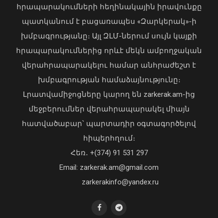
հրապարակումների հեղինակային իրավունքը
պատկանում է բացառապես «Զարկերակ»-ի
խմբագրությանը։ Այլ ԶԼՄ-ներում սույն կայքի
հրապարակումներից որևէ մեկն ամբողջական
վերահրապարակելու համար անհրաժեշտ է
Ավտովթար՝ Երևանում․ 4
խմբագրության համաձայնությունը։
տուժածներից 3-ը անչափահասներ են
Լրատվամիջոցները կարող են zarkerak.am-ից
09 Օգոստոս, 2026 21:53
մեջբերումներ վերահրապարակել միայն
հատվածաբար՝ պարտադիր օգտագործելով
հիպերհղում։
«Պարտվեցինք դաժան հիվանդության
Հեռ․ +(374) 91 531 297
դեմ ծանր պայքարում»․ կյանքից
Email: zarkerak.am@gmail.com
հեռացել է Արսեն Ասլանյանը
04 Օգոստոս, 2026 19:12
zarkerakinfo@yandex.ru