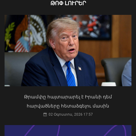
ԹՈՓ ԼՈՒՐԵՐ
Ֆլիկը՝ «Բարսելոնա»-ի նորամուտի
խաղերի, Արաուխոյի հեռանալու և
Ռաֆինյայի դերի մասին
09 Օգոստոս, 2026 21:25
Ապօրինի ներգաղթյալների պահման
հարց Հայաստանի հետ չի քննարկվել.
ԱԳՆ խոսնակ
04 Օգոստոս, 2026 14:49
Թրամփը հայտարարել է Իրանի դեմ
հարվածները հետաձգելու մասին
Թուրքիայում երկրաշարժ է տեղի
02 Օգոստոս, 2026 17:57
ունեցել
09 Օգոստոս, 2026 21:08