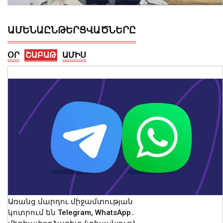
ԱՄԵՆԱԸՆԹԵՐՑՎԱԾՆԵՐԸ
ՕՐ
ՇԱԲԱԹ
ԱՄԻՍ
Կոտայքի մարզում Toyota-ն շրջվել է
երթևեկելի գոտում․ տուժել են կինը և
երկու անչափահաս երեխաները
09 Օգոստոս, 2026 23:02
Առանց մարդու միջամտության
կոտրում են Telegram, WhatsApp․