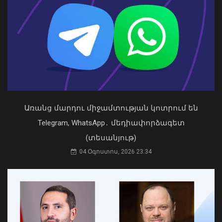
Առանց մարդու միջամտության կոտրում են
Կաթողիկոսը պետք է օրենքի առաջ
կանգնի, եթե հանցանք է գործել, կամ
Telegram, WhatsApp․ մեդիափորձագետ
արտաքին ազդեցության գործակալ
(տեսանյութ)
դարձել. աստվածաբան
Պատկերված անձը որոնվում է
04 Օգոստոս, 2026 23:34
07 Օգոստոս, 2026 17:03
նախաձեռնված քրեական վարույթի
շրջանակներում
09 Օգոստոս, 2026 20:48