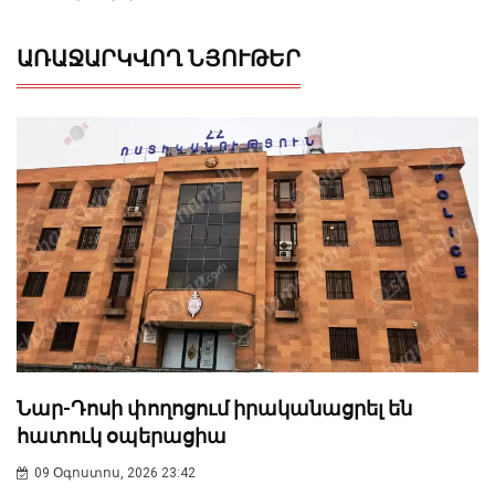
ԱՌԱՋԱՐԿՎՈՂ ՆՅՈՒԹԵՐ
Նար-Դոսի փողոցում իրականացրել են
հատուկ օպերացիա
09 Օգոստոս, 2026 23:42