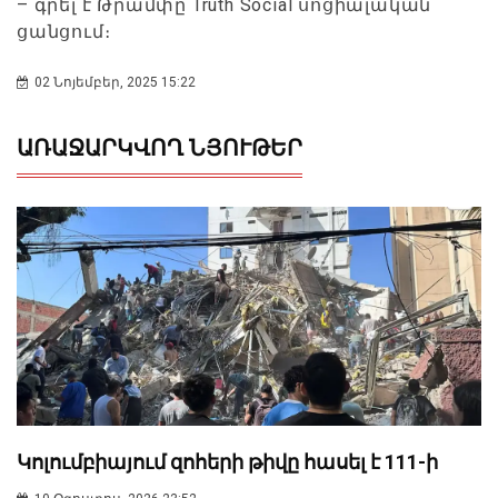
– գրել է Թրամփը Truth Social սոցիալական
ցանցում։
02 Նոյեմբեր, 2025 15:22
ԱՌԱՋԱՐԿՎՈՂ ՆՅՈՒԹԵՐ
Կոլումբիայում զոհերի թիվը հասել է 111-ի