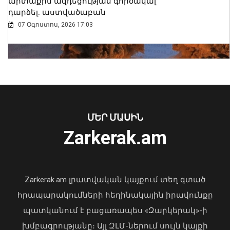
արտաքին ազդեցության գործակալ
անցկացված CTBTO-ի
դարձել. աստվածաբան
աշխատաժողովը նոր փուլ է բացում
ոլորտային համագործակցության
07 Օգոստոս, 2026 17:03
համար․ ամփոփվել են սիմուլյացիոն
վարժանքի արդյունքները
10 Օգոստոս, 2026 23:12
ՄԵՐ ՄԱՍԻՆ
Zarkerak.am
Zarkerak.am լրատվական կայքում տեղ գտած
Դրոնային հարձակումներ
Թաթարստանում Wildberries-ի
հրապարակումների հեղինակային իրավունքը
պահեստների վրա
պատկանում է բացառապես «Զարկերակ»-ի
05 Օգոստոս, 2026 14:52
խմբագրությանը։ Այլ ԶԼՄ-ներում սույն կայքի