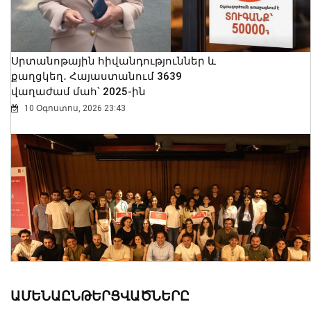
Սրտանոթային հիվանդություններ և
քաղցկեղ․ Հայաստանում 3639
վաղաժամ մահ՝ 2025-ին
10 Օգոստոս, 2026 23:43
ԱՄԵՆԱԸՆԹԵՐՑՎԱԾՆԵՐԸ