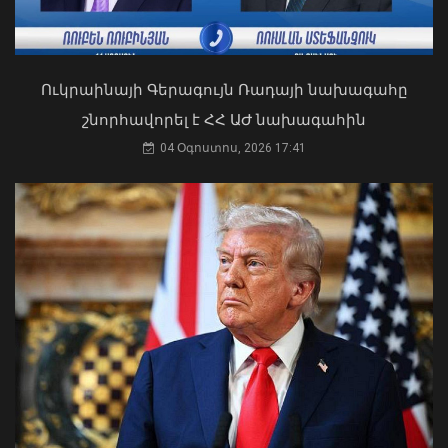
Ուկրաինայի Գերագույն Ռադայի նախագահը
շնորհավորել է ՀՀ ԱԺ նախագահին
04 Օգոստոս, 2026 17:41
Բավական երկար ժամանակով
հրաժեշտ կտանք +35°C-ից բարձր
Ժամանակավորապես կդադարեցվի
ջերմաստիճաններին. Ազիզյան
մի շարք հասցեների
09 Օգոստոս, 2026 14:32
էլեկտրամատակարարումը
10 Օգոստոս, 2026 22:11