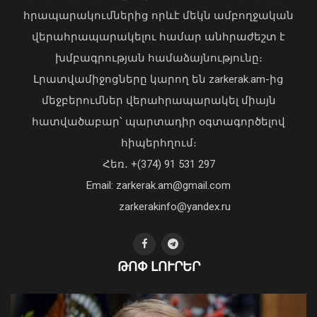
հրապարակումներից որևէ մեկն ամբողջական
վերահրապարակելու համար անհրաժեշտ է
Խոշոր ավտովթար Շիրակի մարզում․
Գյումրիում բախվել են «BMW 320I»-ն և
խմբագրության համաձայնությունը։
«Toyota Camry»-ն․ կա վիրավոր
Լրատվամիջոցները կարող են zarkerak.am-ից
10 Օգոստոս, 2026 23:11
մեջբերումներ վերահրապարակել միայն
հատվածաբար՝ պարտադիր օգտագործելով
հիպերհղում։
Հեռ․ +(374) 91 531 297
Email: zarkerak.am@gmail.com
zarkerakinfo@yandex.ru
Երկաթուղու շուրջ նոր ազդակ. ի՞նչ է
նշանակում Փաշինյանի
ԹՈՓ ԼՈՒՐԵՐ
հայտարարությունը
Գյուլբենկյան և Գալուստյան
07 Օգոստոս, 2026 12:37
փողոցներում ապամոնտաժվել են
ինքնակամ շինություններ