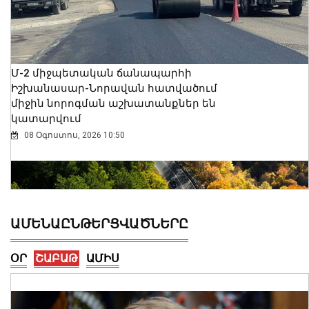
Մ-2 միջպետական ճանապարհի
Իշխանասար-Նորավան հատվածում
միջին նորոգման աշխատանքներ են
կատարվում
08 Օգոստոս, 2026 10:50
ԱՄԵՆԱԸՆԹԵՐՑՎԱԾՆԵՐԸ
ՕՐ
ՇԱԲԱԹ
ԱՄԻՍ