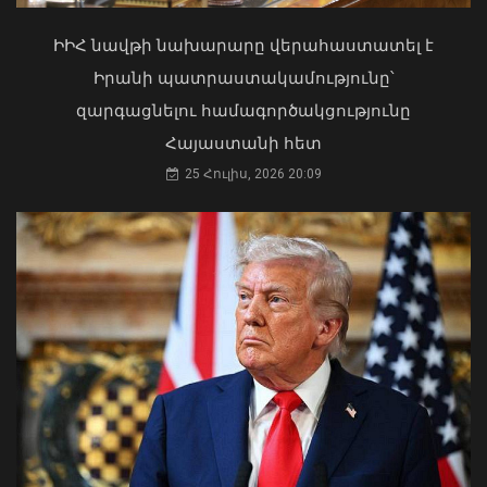
ԻԻՀ նավթի նախարարը վերահաստատել է
Իրանի պատրաստակամությունը՝
զարգացնելու համագործակցությունը
Հայաստանի հետ
Երևանում արձանագրվել է առանց
25 Հուլիս, 2026 20:09
իրավական հիմքերի վճարովի
ավտոկայանատեղի կազմակերպելու
12 դեպք
07 Օգոստոս, 2026 23:30
Դուք 5 տարի ինձնից փախած եք ման
եկել. Կոնջորյանը՝ «Հայաստան»
դաշինքի պատգամավորներին
04 Օգոստոս, 2026 15:53