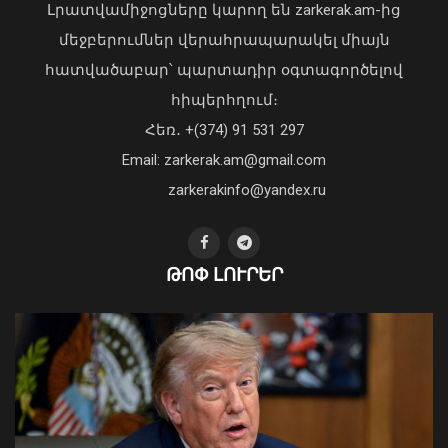
Լրատվամիջոցները կարող են zarkerak.am-ից
մեջբերումներ վերահրապարակել միայն
հատվածաբար՝ պարտադիր օգտագործելով
Առանց մարդու միջամտության
հիպերհղում։
կոտրում են Telegram, WhatsApp․
Հեռ․ +(374) 91 531 297
մեդիափորձագետ (տեսանյութ)
04 Օգոստոս, 2026 23:34
Email: zarkerak.am@gmail.com
zarkerakinfo@yandex.ru
ԹՈՓ ԼՈՒՐԵՐ
Արարատ Միրզոյանը 5-օրյա
արձակուրդում կգտնվի
08 Օգոստոս, 2026 10:01