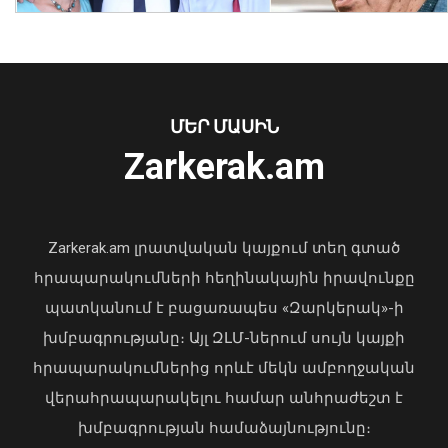
խաղաղությունը հաստատված է․
Նիկոլ Փաշինյան
08 Օգոստոս, 2026 10:22
ՄԵՐ ՄԱՍԻՆ
Zarkerak.am
«Պարտվեցինք դաժան հիվանդության
դեմ ծանր պայքարում»․ կյանքից
հեռացել է Արսեն Ասլանյանը
Zarkerak.am լրատվական կայքում տեղ գտած
04 Օգոստոս, 2026 19:12
հրապարակումների հեղինակային իրավունքը
պատկանում է բացառապես «Զարկերակ»-ի
խմբագրությանը։ Այլ ԶԼՄ-ներում սույն կայքի
Հիդրոօդերևութաբանության
հրապարակումներից որևէ մեկն ամբողջական
կենտրոնը կանխատեսել է լոլիկի,
վերահրապարակելու համար անհրաժեշտ է
կաղամբի և սոխի բերքատվությունը
խմբագրության համաձայնությունը։
08 Օգոստոս, 2026 10:11