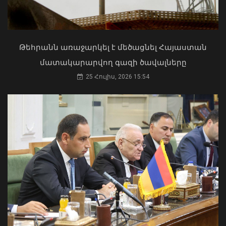
Աղաջանյանը` ընդդիմությանը
02 Օգոստոս, 2026 15:22
Թեհրանն առաջարկել է մեծացնել Հայաստան
մատակարարվող գազի ծավալները
25 Հուլիս, 2026 15:54
«Դոլֆին» թայֆունը շարժվում է դեպի
Չինաստան․ վտանգի տակ է մինչև 30
միլիոն մարդ․ Լևոն Ազիզյան
07 Օգոստոս, 2026 23:53
Մկրտության արարողությունից հետո
Արտաշատում 14 մարդ թունավորման
ախտանիշներով դիմել է ԲԿ. ՀՎԿԱԿ
02 Օգոստոս, 2026 15:06