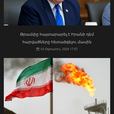
Ուկրաինայի Գերագույն Ռադայի
նախագահը շնորհավորել է ՀՀ ԱԺ
նախագահին
04 Օգոստոս, 2026 17:41
Թրամփը հայտարարել է Իրանի դեմ
հարվածները հետաձգելու մասին
02 Օգոստոս, 2026 17:57
Վանաձորում բшխվել են «Jeep
Cherokee»-ն և «Toyota Camry»-ն
07 Օգոստոս, 2026 23:54
Ի՞նչ ուղերձ էր ոտքի չկանգնելը.