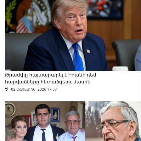
ՀՀ տարածքում
ավտոճանապարհներն անցանելի են
08 Օգոստոս, 2026 10:38
Թրամփը հայտարարել է Իրանի դեմ
հարվածները հետաձգելու մասին
02 Օգոստոս, 2026 17:57
Հայաստանի և Ադրբեջանի միջև
հակամարտության էջը փակված է,