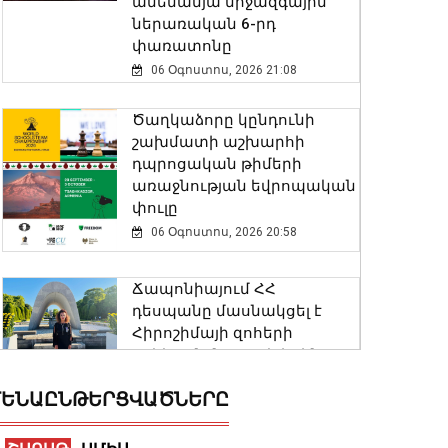
ամենամյա միջազգային
ներառական 6-րդ
փառատոնը
06 Օգոստոս, 2026 21:08
Ծաղկաձորը կընդունի
շախմատի աշխարհի
դպրոցական թիմերի
առաջնության եվրոպական
փուլը
06 Օգոստոս, 2026 20:58
Ճապոնիայում ՀՀ
դեսպանը մասնակցել է
Հիրոշիմայի զոհերի
ոգեկոչման տարելիցին
նվիրված հիշատակի
ԵՆԱԸՆԹԵՐՑՎԱԾՆԵՐԸ
արարողությանը
06 Օգոստոս, 2026 20:56