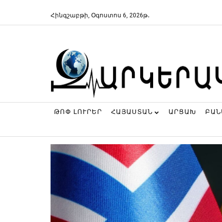
Հինգշաբթի, Օգոստոս 6, 2026թ․
ԹՈՓ ԼՈՒՐԵՐ
ՀԱՅԱՍՏԱՆ
ԱՐՑԱԽ
ԲԱ