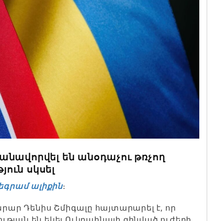
անավորվել են անօդաչու թռչող
ուն սկսել
եգրամ ալիքին
։
ր Դենիս Շմիգալը հայտարարել է, որ
թյան են եկել Ուկրաինայի զինված ուժերի