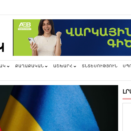
ՆԱԿ
ՔԱՂԱՔԱԿԱՆ
ԱՇԽԱՐՀ
ՏՆՏԵՍՈՒԹՅՈՒՆ
ՍՊ
ԼՐ