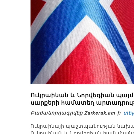
Ուկրաինան և Նորվեգիան պայմ
սարքերի համատեղ արտադրությ
Բաժանորդագրվեք Zarkerak.am-ի
տել
Ուկրաինայի պաշտպանության նախարա
Ուկրաինան և Նորվեգիան համաձայնու