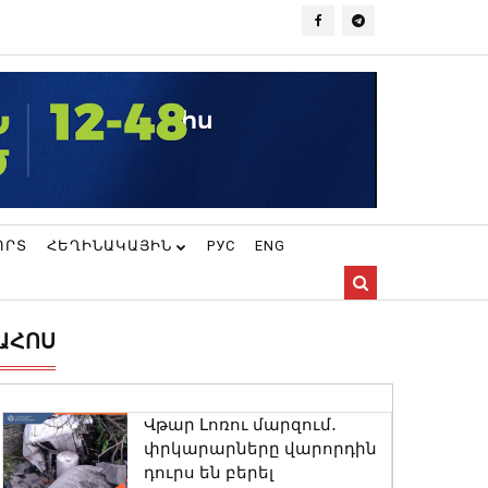
ՈՐՏ
ՀԵՂԻՆԱԿԱՅԻՆ
РУС
ENG
ԱՀՈՍ
Վթար Լոռու մարզում․
փրկարարները վարորդին
դուրս են բերել