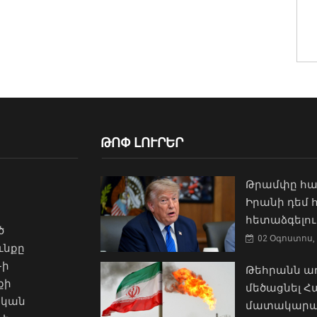
ԹՈՓ ԼՈՒՐԵՐ
Թրամփը հա
Իրանի դեմ
հետաձգելու
ծ
02 Օգոստոս, 
ւնքը
-ի
Թեհրանն առ
քի
մեծացնել 
ական
մատակարա