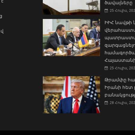
 է
ծավալները
25 Հուլիս, 20
ց
ԻԻՀ նավթի
վերահաստա
ով
պատրաստակ
զարգացնել
համագործա
Հայաստանի
25 Հուլիս, 20
Թրամփը հա
Իրանի հետ 
բանակցությ
28 Հուլիս, 20