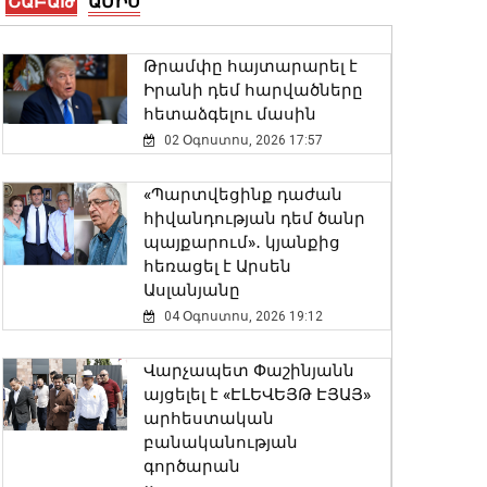
ՇԱԲԱԹ
ԱՄԻՍ
Ռուստամ Բաքոյանը
հանդիպել է ՀՀ-ում Իրաքի
Թրամփը հայտարարել է
գործերի ժամանակավոր
Իրանի դեմ հարվածները
հավատարմատարի հետ
հետաձգելու մասին
06 Օգոստոս, 2026 20:29
02 Օգոստոս, 2026 17:57
Ծովինար Թադևոսյանը
«Պարտվեցինք դաժան
պարգևատրել է
հիվանդության դեմ ծանր
ծառայողական
պայքարում»․ կյանքից
պարտականությունները
հեռացել է Արսեն
բարեխղճորեն կատարած
Ասլանյանը
ծառայողներին
04 Օգոստոս, 2026 19:12
06 Օգոստոս, 2026 20:17
Վարչապետ Փաշինյանն
Երևանում անցկացվեց
այցելել է «ԷԼԵՎԵՅԹ ԷՅԱՅ»
հաշմանդամություն
արհեստական
ունեցող անձանց
բանականության
միջազգային մարզական
գործարան
փառատոնը