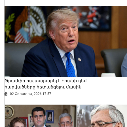
Տիգրան Ավինյանին խնդրում եմ՝ եթե
շինթույլտվության դիմում ստանա
«Հայաստան» դաշինքից, որ
Ծիծեռնակաբերդի փոխարեն մզկիթ
կառուցեն՝ անպայման մերժի.
Ալեքսանյան
07 Օգոստոս, 2026 13:55
Թրամփը հայտարարել է Իրանի դեմ
հարվածները հետաձգելու մասին
02 Օգոստոս, 2026 17:57