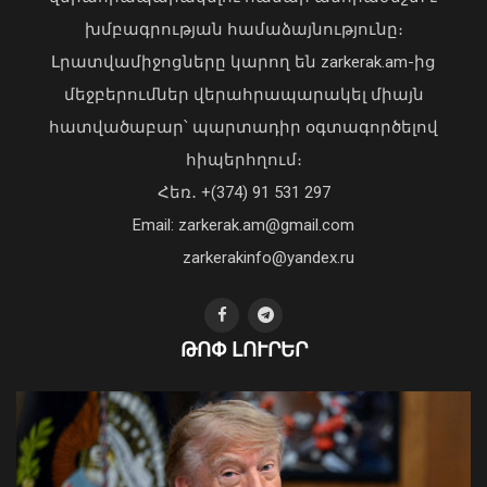
Անա Բրնաբիչը շնորհավորել է Ռուբեն
խմբագրության համաձայնությունը։
Ռուբինյանին՝ ԱԺ նախագահի
պաշտոնում ընտրվելու
Լրատվամիջոցները կարող են zarkerak.am-ից
կապակցությամբ
մեջբերումներ վերահրապարակել միայն
07 Օգոստոս, 2026 13:42
հատվածաբար՝ պարտադիր օգտագործելով
հիպերհղում։
Վարչապետ Փաշինյանն այցելել է
Հեռ․ +(374) 91 531 297
«ԷԼԵՎԵՅԹ ԷՅԱՅ» արհեստական
բանականության գործարան
Email: zarkerak.am@gmail.com
01 Օգոստոս, 2026 14:39
zarkerakinfo@yandex.ru
ԹՈՓ ԼՈՒՐԵՐ
2026-ի 1-ին կիսամյակում կոռուպցիոն
բնույթի հանցագործությունների