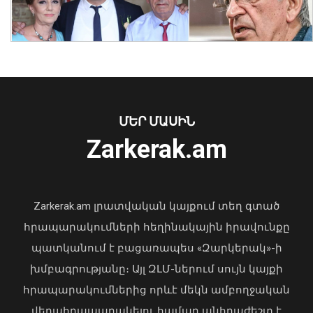
Մեր և ձեր տարբերությունը ո՞րն է,
դուք ուզում եք ժողովրդին գործի
ընդունել ձեզ մոտ, մենք ուզում ենք
գործի ընդունվել ժողովրդի մոտ.
Եղոյանը՝ ընդդիմությանը
07 Օգոստոս, 2026 13:43
ՄԵՐ ՄԱՍԻՆ
Zarkerak.am
«Պարտվեցինք դաժան հիվանդության
դեմ ծանր պայքարում»․ կյանքից
հեռացել է Արսեն Ասլանյանը
Zarkerak.am լրատվական կայքում տեղ գտած
04 Օգոստոս, 2026 19:12
հրապարակումների հեղինակային իրավունքը
պատկանում է բացառապես «Զարկերակ»-ի
խմբագրությանը։ Այլ ԶԼՄ-ներում սույն կայքի
հրապարակումներից որևէ մեկն ամբողջական
վերահրապարակելու համար անհրաժեշտ է