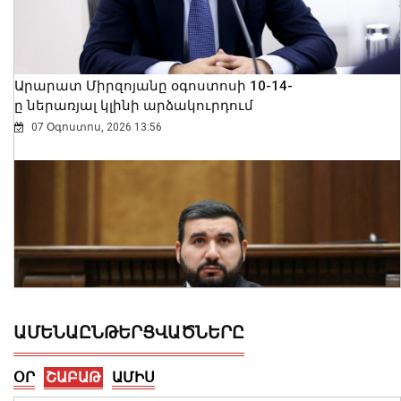
Արարատ Միրզոյանը օգոստոսի 10-14-
ը ներառյալ կլինի արձակուրդում
07 Օգոստոս, 2026 13:56
ԱՄԵՆԱԸՆԹԵՐՑՎԱԾՆԵՐԸ
ՕՐ
ՇԱԲԱԹ
ԱՄԻՍ