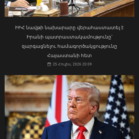
քվեարկելու ԱԺ նախագահի
պաշտոնում Ռուբեն Ռուբինյանի
թեկնածությանը
ԻԻՀ նավթի նախարարը վերահաստատել է
03 Օգոստոս, 2026 13:13
Իրանի պատրաստակամությունը՝
զարգացնելու համագործակցությունը
Հայաստանի հետ
25 Հուլիս, 2026 20:09
Հայկական ապրանքների դեմ
սահմանափակումները ավելի մեծ
խնդիր է հենց ԵԱՏՄ-ի համար.
Փաշինյան
07 Օգոստոս, 2026 12:46
Դուք 5 տարի ինձնից փախած եք ման