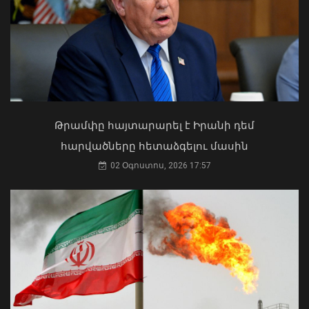
վերաբերյալ քննվել է 307 քրեական
վարույթ. ՔԿ
07 Օգոստոս, 2026 13:23
Ի՞նչ ուղերձ էր ոտքի չկանգնելը.
Աղաջանյանը` ընդդիմությանը
02 Օգոստոս, 2026 15:22
Թրամփը հայտարարել է Իրանի դեմ
հարվածները հետաձգելու մասին
02 Օգոստոս, 2026 17:57
Փաշինյանը փոխում է՝ «ԵՄ, թե՞ ԵԱՏՄ»
հարցի տրամաբանությունը
07 Օգոստոս, 2026 13:10