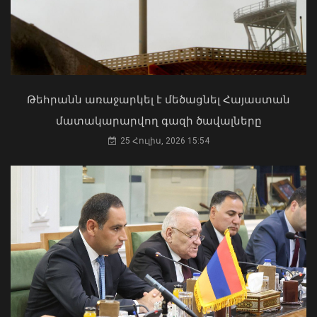
Մկրտության արարողությունից հետո
Արտաշատում 14 մարդ թունավորման
ախտանիշներով դիմել է ԲԿ. ՀՎԿԱԿ
02 Օգոստոս, 2026 15:06
Թեհրանն առաջարկել է մեծացնել Հայաստան
մատակարարվող գազի ծավալները
25 Հուլիս, 2026 15:54
Դարոն Աճեմօղլուն մեծ ցանկություն
ունի մոտ ապագայում այցելելու
Հայաստան. դեսպան Մկրտչյան
07 Օգոստոս, 2026 12:53
«Ուժեղ Հայաստան»-ը դեմ է