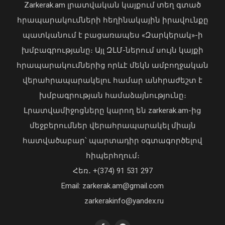
Zarkerak.am լրատվական կայքում տեղ գտած
հրապարակումների հեղինակային իրավունքը
պատկանում է բացառապես «Զարկերակ»-ի
խմբագրությանը։ Այլ ԶԼՄ-ներում սույն կայքի
հրապարակումներից որևէ մեկն ամբողջական
վերահրապարակելու համար անհրաժեշտ է
խմբագրության համաձայնությունը։
Քրեական վարույթի շրջանակում
անձի անձնական և ընտանեկան
Լրատվամիջոցները կարող են zarkerak.am-ից
կյանքին առնչվող տվյալների
մեջբերումներ վերահրապարակել միայն
անհարկի հրապարակումն
անթույլատրելի է. ՄԻՊ
հատվածաբար՝ պարտադիր օգտագործելով
«Պարտվեցինք դաժան հիվանդության
08 Օգոստոս, 2026 16:14
հիպերհղում։
դեմ ծանր պայքարում»․ կյանքից
Հեռ․ +(374) 91 531 297
հեռացել է Արսեն Ասլանյանը
04 Օգոստոս, 2026 19:12
Email: zarkerak.am@gmail.com
zarkerakinfo@yandex.ru