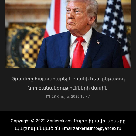
ընկերության «ԱԲ գործարանը»
08 Օգոստոս, 2026 15:13
«Ուժեղ Հայաստան»-ը դեմ է
քվեարկելու ԱԺ նախագահի
պաշտոնում Ռուբեն Ռուբինյանի
թեկնածությանը
03 Օգոստոս, 2026 13:13
Թրամփը հայտարարել է Իրանի հետ ընթացող
նոր բանակցությունների մասին
28 Հուլիս, 2026 10:47
ՀՀ ԱԺ նախագահը շնորհավորել է
խաղաղության հռչակագրի
Copyright © 2022 Zarkerak.am. Բոլոր իրավունքները
ստորագրման առաջին տարեդարձի
առիթով
պաշտպանված են Email:zarkerakinfo@yandex.ru
08 Օգոստոս, 2026 14:54