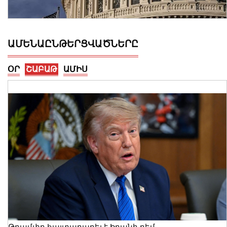
ԱՄԵՆԱԸՆԹԵՐՑՎԱԾՆԵՐԸ
ՕՐ
ՇԱԲԱԹ
ԱՄԻՍ
ԱՄՆ Սենատը Ռուսաստանի դեմ
լայնածավալ պատժամիջոցների
օրինագիծ է ընդունել
08 Օգոստոս, 2026 16:45
Թրամփը հայտարարել է Իրանի դեմ