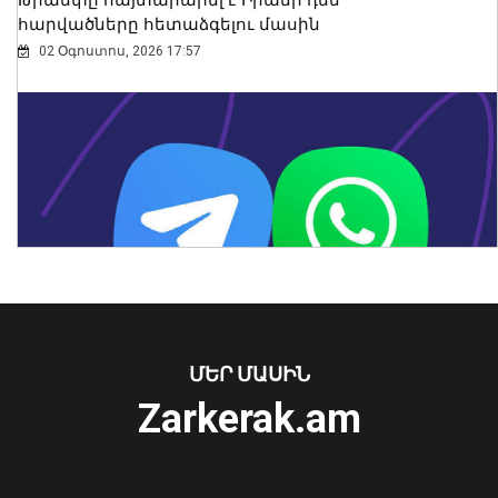
հարվածները հետաձգելու մասին
02 Օգոստոս, 2026 17:57
Մեկնարկել է շախմատի Եվրոպայի
Մ20 պատանիների և աղջիկների
առաջնությունը․ ինչ արդյունքներ
ունեն հայ պատվիրակները
Առանց մարդու միջամտության
08 Օգոստոս, 2026 16:33
ՄԵՐ ՄԱՍԻՆ
կոտրում են Telegram, WhatsApp․
Zarkerak.am
մեդիափորձագետ (տեսանյութ)
04 Օգոստոս, 2026 23:34