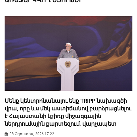
ԱՌԱՋԱՐԿՎՈՂ ՆՅՈՒԹԵՐ
Մենք կենտրոնանալու ենք TRIPP նախագծի
վրա, որը ևս մեկ աստիճանով բարձրացնելու
է Հայաստանի կշիռը միջազգային
ներդրումային քարտեզում. վարչապետ
08 Օգոստոս, 2026 17:22