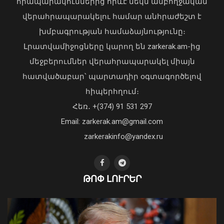
հրապարակումներից որևէ մեկն ամբողջական
վերահրապարակելու համար անհրաժեշտ է
խմբագրության համաձայնությունը։
Լրատվամիջոցները կարող են zarkerak.am-ից
Վահագն Խաչատուրյանն ընդունել է
մեջբերումներ վերահրապարակել միայն
Picsart ընկերության հիմնադիր և
հատվածաբար՝ պարտադիր օգտագործելով
գործադիր տնօրեն Հովհաննես
հիպերհղում։
Ավոյանին
Վարչապետ Փաշինյանն այցելել է
Հեռ․ +(374) 91 531 297
06 Օգոստոս, 2026 22:51
«ԷԼԵՎԵՅԹ ԷՅԱՅ» արհեստական
բանականության գործարան
Email: zarkerak.am@gmail.com
01 Օգոստոս, 2026 14:39
zarkerakinfo@yandex.ru
ԹՈՓ ԼՈՒՐԵՐ