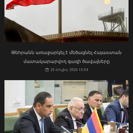
Մկրտության արարողությունից հետո
Արտաշատում 14 մարդ թունավորման
ախտանիշներով դիմել է ԲԿ. ՀՎԿԱԿ
Վթար Լոռու մարզում․ փրկարարները
02 Օգոստոս, 2026 15:06
վարորդին դուրս են բերել
արգելափակումից
Թեհրանն առաջարկել է մեծացնել Հայաստան
06 Օգոստոս, 2026 22:09
մատակարարվող գազի ծավալները
25 Հուլիս, 2026 15:54