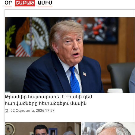
ՕՐ
ՇԱԲԱԹ
ԱՄԻՍ
Ալեքսանդրա Քոուլը շարունակում է
բացահայտել Հայաստանը․ Մեծ
Բրիտանիայի դեսպանը հայերեն է
խոսում․ տեսանյութ
06 Օգոստոս, 2026 23:30
Թրամփը հայտարարել է Իրանի դեմ
հարվածները հետաձգելու մասին
02 Օգոստոս, 2026 17:57