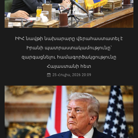
«Ուժեղ Հայաստան»-ը դեմ է
քվեարկելու ԱԺ նախագահի
պաշտոնում Ռուբեն Ռուբինյանի
Փոփոխություններ են կատարվել
թեկնածությանը
Երևանի ավտոբուսային
երթուղիներում
ԻԻՀ նավթի նախարարը վերահաստատել է
03 Օգոստոս, 2026 13:13
06 Օգոստոս, 2026 21:47
Իրանի պատրաստակամությունը՝
զարգացնելու համագործակցությունը
Հայաստանի հետ
25 Հուլիս, 2026 20:09