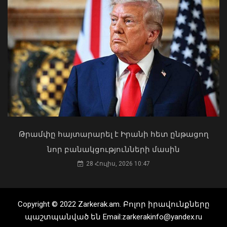
Թրամփը հայտարարել է Իրանի հետ ընթացող
նոր բանակցությունների մասին
Խնձորեսկում զբոսաշրջիկներ
28 Հուլիս, 2026 10:47
Երկաթուղու շուրջ նոր ազդակ. ի՞նչ է
տեղափոխող ավտոմեքենան դուրս է
նշանակում Փաշինյանի
եկել ճանապարհից․ փրկարարները
հայտարարությունը
կանխել են հնարավոր ծանր
հետևանքները
07 Օգոստոս, 2026 12:37
Copyright © 2022 Zarkerak.am. Բոլոր իրավունքները
09 Օգոստոս, 2026 20:03
պաշտպանված են Email:zarkerakinfo@yandex.ru