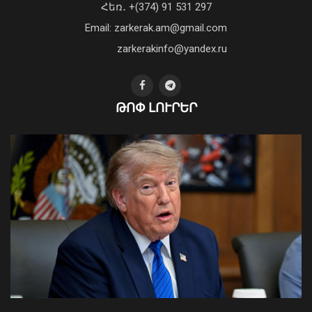
Հեռ․ +(374) 91 531 297
դեմ ծանր պայքարում»․ կյանքից
Email: zarkerak.am@gmail.com
հեռացել է Արսեն Ասլանյանը
04 Օգոստոս, 2026 19:12
zarkerakinfo@yandex.ru
ԹՈՓ ԼՈՒՐԵՐ
Ֆլիկը՝ «Բարսելոնա»-ի նորամուտի
խաղերի, Արաուխոյի հեռանալու և
Ռաֆինյայի դերի մասին
09 Օգոստոս, 2026 21:25
Ապօրինի ներգաղթյալների պահման
հարց Հայաստանի հետ չի քննարկվել.
ԱԳՆ խոսնակ
04 Օգոստոս, 2026 14:49