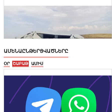
ԱՄԵՆԱԸՆԹԵՐՑՎԱԾՆԵՐԸ
ՕՐ
ՇԱԲԱԹ
ԱՄԻՍ
Կոտայքի մարզում Toyota-ն շրջվել է
երթևեկելի գոտում․ տուժել են կինը և
երկու անչափահաս երեխաները
09 Օգոստոս, 2026 23:02