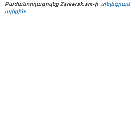
Բաժանորդագրվեք Zarkerak.am-ի
տելեգրամ
ալիքին
։