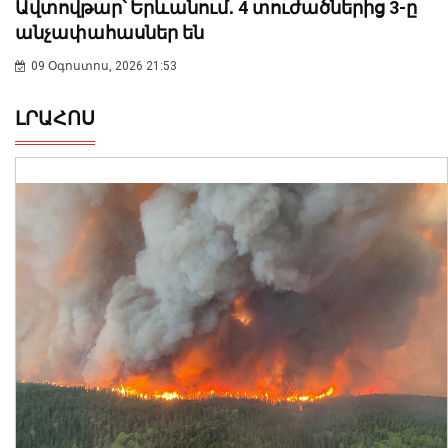
Ավտովթար՝ Երևանում․ 4 տուժածներից 3-ը
անչափահասներ են
09 Օգոստոս, 2026 21:53
ԼՐԱՀՈՍ