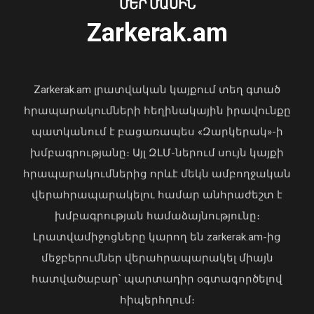
ՄԵՐ ՄԱՍԻՆ
Ուկրաինայի Գերագույն Ռադայի
Zarkerak.am
նախագահը շնորհավորել է ՀՀ ԱԺ
նախագահին
04 Օգոստոս, 2026 17:41
Zarkerak.am լրատվական կայքում տեղ գտած
հրապարակումների հեղինակային իրավունքը
պատկանում է բացառապես «Զարկերակ»-ի
խմբագրությանը։ Այլ ԶԼՄ-ներում սույն կայքի
հրապարակումներից որևէ մեկն ամբողջական
վերահրապարակելու համար անհրաժեշտ է
Ավտովթար՝ Երևանում․ 4
խմբագրության համաձայնությունը։
տուժածներից 3-ը անչափահասներ են
Լրատվամիջոցները կարող են zarkerak.am-ից
09 Օգոստոս, 2026 21:53
մեջբերումներ վերահրապարակել միայն
հատվածաբար՝ պարտադիր օգտագործելով
հիպերհղում։
«Պարտվեցինք դաժան հիվանդության