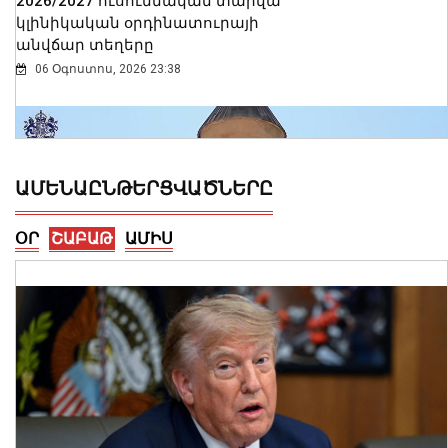
2026/2027 ուսումնական տարվա
կլինիկական օրդինատուրայի
անվճար տեղերը
06 Օգոստոս, 2026 23:38
ԱՄԵՆԱԸՆԹԵՐՑՎԱԾՆԵՐԸ
ՕՐ
ՇԱԲԱԹ
ԱՄԻՍ
Ալեքսանդրա Քոուլը շարունակում է
բացահայտել Հայաստանը․ Մեծ