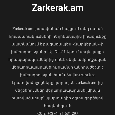
06 Օգոստոս, 2026 23:14
Zarkerak.am
«Պարտվեցինք դաժան հիվանդության
դեմ ծանր պայքարում»․ կյանքից
հեռացել է Արսեն Ասլանյանը
Zarkerak.am լրատվական կայքում տեղ գտած
04 Օգոստոս, 2026 19:12
հրապարակումների հեղինակային իրավունքը
պատկանում է բացառապես «Զարկերակ»-ի
խմբագրությանը։ Այլ ԶԼՄ-ներում սույն կայքի
հրապարակումներից որևէ մեկն ամբողջական
վերահրապարակելու համար անհրաժեշտ է
խմբագրության համաձայնությունը։
Լրատվամիջոցները կարող են zarkerak.am-ից
Վահագն Խաչատուրյանն ընդունել է
մեջբերումներ վերահրապարակել միայն
Picsart ընկերության հիմնադիր և
հատվածաբար՝ պարտադիր օգտագործելով
գործադիր տնօրեն Հովհաննես
հիպերհղում։
Ավոյանին
Վարչապետ Փաշինյանն այցելել է
Հեռ․ +(374) 91 531 297
06 Օգոստոս, 2026 22:51
«ԷԼԵՎԵՅԹ ԷՅԱՅ» արհեստական