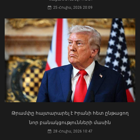
25 Հուլիս, 2026 20:09
Դուք 5 տարի ինձնից փախած եք ման
եկել. Կոնջորյանը՝ «Հայաստան»
դաշինքի պատգամավորներին
04 Օգոստոս, 2026 15:53
ԱԳ փոխնախարարը Նայրոբիում
ներկայացրել է COP17-ի
կազմակերպման Հայաստանի
Թրամփը հայտարարել է Իրանի հետ ընթացող
առաջնահերթությունները
նոր բանակցությունների մասին
06 Օգոստոս, 2026 21:44
28 Հուլիս, 2026 10:47