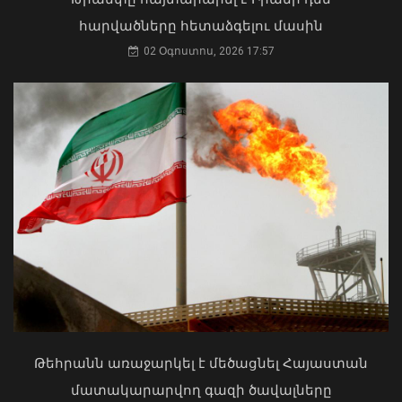
06 Օգոստոս, 2026 22:33
հարվածները հետաձգելու մասին
02 Օգոստոս, 2026 17:57
Մկրտության արարողությունից հետո
Արտաշատում 14 մարդ թունավորման
ախտանիշներով դիմել է ԲԿ. ՀՎԿԱԿ
Վթար Լոռու մարզում․ փրկարարները
02 Օգոստոս, 2026 15:06
վարորդին դուրս են բերել
արգելափակումից
Թեհրանն առաջարկել է մեծացնել Հայաստան
06 Օգոստոս, 2026 22:09
մատակարարվող գազի ծավալները