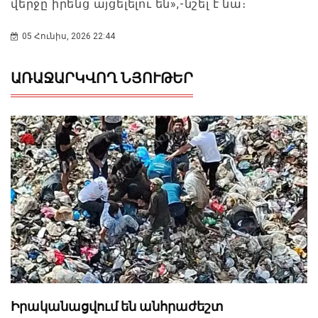
վերջը իրենց այցելելու են»,-նշել է նա։
05 Հունիս, 2026 22:44
ԱՌԱՋԱՐԿՎՈՂ ՆՅՈՒԹԵՐ
Իրականացվում են անհրաժեշտ