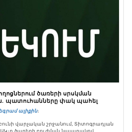
ղոցներում ծառերի սրսկման
. պատուհանները փակ պահել
եգրամ ալիքին
։
 Էրեբունի վարչական շրջանում, Տիտոգրադյան
ՈԱԿ-ը ծառերի բուժման նպատակով