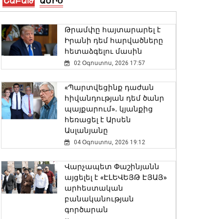
ՇԱԲԱԹ
ԱՄԻՍ
ոլորտային հարցեր
06 Օգոստոս, 2026 17:41
Թրամփը հայտարարել է
Ինչպես վարվել
Իրանի դեմ հարվածները
երկրաշարժի ժամանակ․ ՆԳ
հետաձգելու մասին
նախարարությունն
02 Օգոստոս, 2026 17:57
իրազեկում է
06 Օգոստոս, 2026 17:37
«Պարտվեցինք դաժան
հիվանդության դեմ ծանր
Ընտրական բնույթի
պայքարում»․ կյանքից
հանցագործությունների
հեռացել է Արսեն
դեպքերի առթիվ
Ասլանյանը
նախաձեռնվել է 209
04 Օգոստոս, 2026 19:12
քրեական վարույթ
06 Օգոստոս, 2026 17:31
Վարչապետ Փաշինյանն
այցելել է «ԷԼԵՎԵՅԹ ԷՅԱՅ»
ՆԳՆ-ն մանրամասներ է
արհեստական
հայտնել
բանականության
բենզալցակայանում տեղի
գործարան
ունեցած պայթյունից