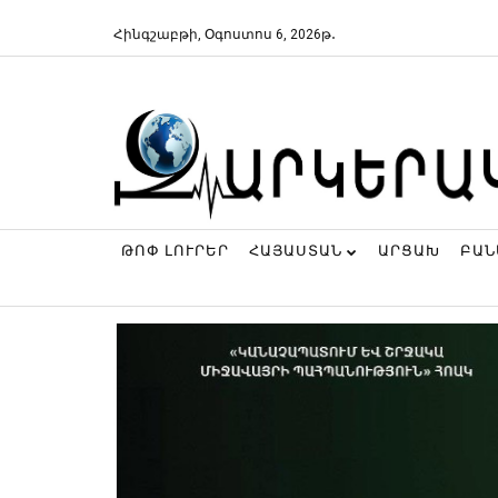
Հինգշաբթի, Օգոստոս 6, 2026թ․
ԹՈՓ ԼՈՒՐԵՐ
ՀԱՅԱՍՏԱՆ
ԱՐՑԱԽ
ԲԱ