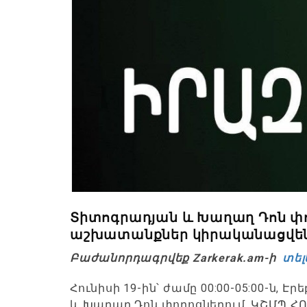
Տիտոգրադյան և Խաղաղ Դոն փո
աշխատանքներ կիրականացվեն
Բաժանորդագրվեք Zarkerak.am-ի
տել
Հունիսի 19-ին՝ ժամը 00:00-05:00-ն,
և Խաղաղ Դոն փողոցներում, ԿՇՄՊ Հ