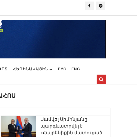
ՈՐՏ
ՀԵՂԻՆԱԿԱՅԻՆ
РУС
ENG
ԱՀՈՍ
Սամվել Սիմոնյանը
պարգևատրվել է
«Հայրենիքին մատուցած