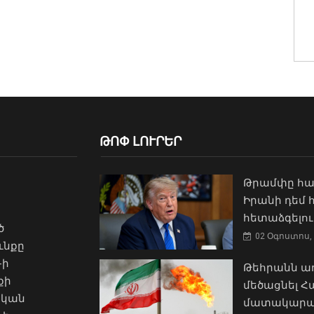
ԹՈՓ ԼՈՒՐԵՐ
Թրամփը հա
Իրանի դեմ
հետաձգելու
ծ
02 Օգոստոս, 
ւնքը
-ի
Թեհրանն առ
քի
մեծացնել 
ական
մատակարա