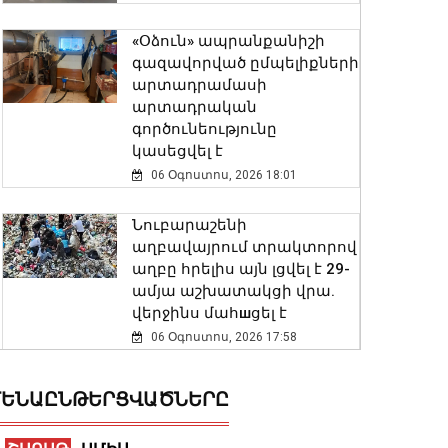
«Օձուն» ապրանքանիշի
գազավորված ըմպելիքների
արտադրամասի
արտադրական
գործունեությունը
կասեցվել է
06 Օգոստոս, 2026 18:01
Նուբարաշենի
աղբավայրում տրակտորով
աղբը հրելիս այն լցվել է 29-
ամյա աշխատակցի վրա.
վերջինս մահшցել է
06 Օգոստոս, 2026 17:58
Ժաննա Անդրեասյանը
ԵՆԱԸՆԹԵՐՑՎԱԾՆԵՐԸ
հանդիպել է ուսուցիչների
հետ՝ քննարկելու