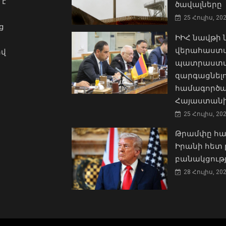
 է
ծավալները
25 Հուլիս, 20
ց
ԻԻՀ նավթի
վերահաստա
ով
պատրաստակ
զարգացնել
համագործա
Հայաստանի
25 Հուլիս, 20
Թրամփը հա
Իրանի հետ 
բանակցությ
28 Հուլիս, 20