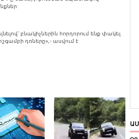
նքներ:
նելով՝ բնակիչներին հորդորում ենք փակել
գամբի դռները»,- ասվում է
ԱՄ