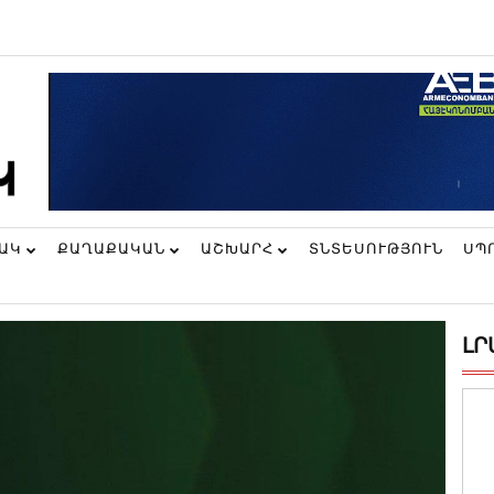
ՆԱԿ
ՔԱՂԱՔԱԿԱՆ
ԱՇԽԱՐՀ
ՏՆՏԵՍՈՒԹՅՈՒՆ
ՍՊ
ԼՐ