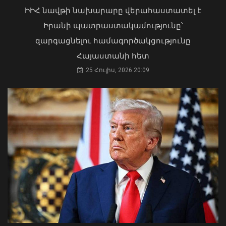
երթուղիներում
ԻԻՀ նավթի նախարարը վերահաստատել է
03 Օգոստոս, 2026 13:13
06 Օգոստոս, 2026 21:47
Իրանի պատրաստակամությունը՝
զարգացնելու համագործակցությունը
Հայաստանի հետ
25 Հուլիս, 2026 20:09
Քաղաքացիները, Սևանի
ջրափրկարարներն ու Ճամբարակի
շտապօգնության բժիշկները Սևանա
լճի լողափերից մեկում փրկել են 27-
ամյա տղայի կյանքը
ԱԳ փոխնախարարը Նայրոբիում
02 Օգոստոս, 2026 18:26