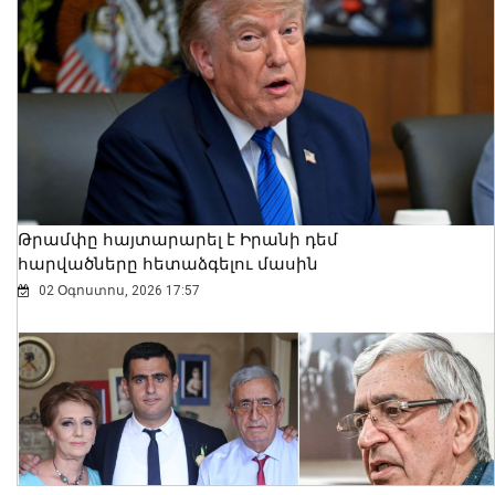
Ալեքսանդրա Քոուլը շարունակում է
բացահայտել Հայաստանը․ Մեծ
Բրիտանիայի դեսպանը հայերեն է
խոսում․ տեսանյութ
06 Օգոստոս, 2026 23:30
Թրամփը հայտարարել է Իրանի դեմ
հարվածները հետաձգելու մասին
02 Օգոստոս, 2026 17:57