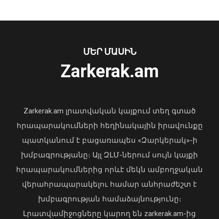
Նուբարաշենում աղբակույտից դուրս
բերված քաղաքացին հիվանդանոցում
մահացել է․ ՆԳՆ
ՄԵՐ ՄԱՍԻՆ
06 Օգոստոս, 2026 23:14
Zarkerak.am
«Պարտվեցինք դաժան հիվանդության
դեմ ծանր պայքարում»․ կյանքից
հեռացել է Արսեն Ասլանյանը
Zarkerak.am լրատվական կայքում տեղ գտած
04 Օգոստոս, 2026 19:12
հրապարակումների հեղինակային իրավունքը
պատկանում է բացառապես «Զարկերակ»-ի
խմբագրությանը։ Այլ ԶԼՄ-ներում սույն կայքի
հրապարակումներից որևէ մեկն ամբողջական
վերահրապարակելու համար անհրաժեշտ է
խմբագրության համաձայնությունը։
Լրատվամիջոցները կարող են zarkerak.am-ից