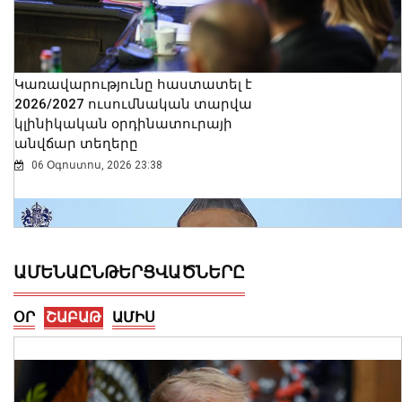
Կառավարությունը հաստատել է
2026/2027 ուսումնական տարվա
կլինիկական օրդինատուրայի
անվճար տեղերը
06 Օգոստոս, 2026 23:38
ԱՄԵՆԱԸՆԹԵՐՑՎԱԾՆԵՐԸ
ՕՐ
ՇԱԲԱԹ
ԱՄԻՍ