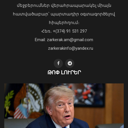
Վահագն Խաչատուրյանն ընդունել է
մեջբերումներ վերահրապարակել միայն
Picsart ընկերության հիմնադիր և
հատվածաբար՝ պարտադիր օգտագործելով
գործադիր տնօրեն Հովհաննես
հիպերհղում։
Ավոյանին
Վարչապետ Փաշինյանն այցելել է
Հեռ․ +(374) 91 531 297
06 Օգոստոս, 2026 22:51
«ԷԼԵՎԵՅԹ ԷՅԱՅ» արհեստական
բանականության գործարան
Email: zarkerak.am@gmail.com
01 Օգոստոս, 2026 14:39
zarkerakinfo@yandex.ru
ԹՈՓ ԼՈՒՐԵՐ