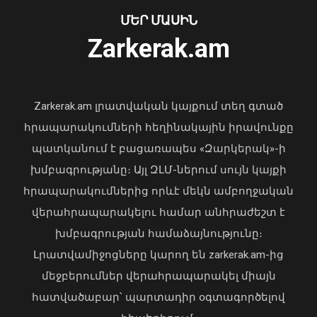
մահացել է․ ՆԳՆ
ՄԵՐ ՄԱՍԻՆ
06 Օգոստոս, 2026 23:14
Zarkerak.am
«Պարտվեցինք դաժան հիվանդության
դեմ ծանր պայքարում»․ կյանքից
հեռացել է Արսեն Ասլանյանը
Zarkerak.am լրատվական կայքում տեղ գտած
04 Օգոստոս, 2026 19:12
հրապարակումների հեղինակային իրավունքը
պատկանում է բացառապես «Զարկերակ»-ի
խմբագրությանը։ Այլ ԶԼՄ-ներում սույն կայքի
հրապարակումներից որևէ մեկն ամբողջական
վերահրապարակելու համար անհրաժեշտ է
խմբագրության համաձայնությունը։
Լրատվամիջոցները կարող են zarkerak.am-ից
Վահագն Խաչատուրյանն ընդունել է
մեջբերումներ վերահրապարակել միայն
Picsart ընկերության հիմնադիր և
հատվածաբար՝ պարտադիր օգտագործելով
գործադիր տնօրեն Հովհաննես