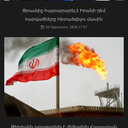
աղբավայրում
02 Օգոստոս, 2026 15:22
Թրամփը հայտարարել է Իրանի դեմ
06 Օգոստոս, 2026 22:33
հարվածները հետաձգելու մասին
02 Օգոստոս, 2026 17:57
Մկրտության արարողությունից հետո
Արտաշատում 14 մարդ թունավորման
ախտանիշներով դիմել է ԲԿ. ՀՎԿԱԿ
Վթար Լոռու մարզում․ փրկարարները
02 Օգոստոս, 2026 15:06
վարորդին դուրս են բերել
արգելափակումից
Թեհրանն առաջարկել է մեծացնել Հայաստան