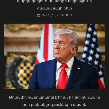
զարգացնելու համագործակցությունը
Հայաստանի հետ
25 Հուլիս, 2026 20:09
«Ուժեղ Հայաստան»-ը դեմ է
քվեարկելու ԱԺ նախագահի
պաշտոնում Ռուբեն Ռուբինյանի
թեկնածությանը
ԱԳ փոխնախարարը Նայրոբիում
03 Օգոստոս, 2026 13:13
ներկայացրել է COP17-ի
կազմակերպման Հայաստանի
Թրամփը հայտարարել է Իրանի հետ ընթացող
առաջնահերթությունները
նոր բանակցությունների մասին
06 Օգոստոս, 2026 21:44