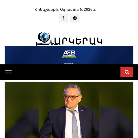
Հինգշաբթի, Օգոստոս 6, 2026թ․
Toggle
navigation