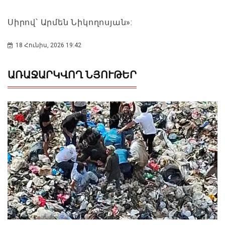
Սիրով՝ Արմեն Նիկողոսյան»:
18 Հունիս, 2026 19:42
ԱՌԱՋԱՐԿՎՈՂ ՆՅՈՒԹԵՐ