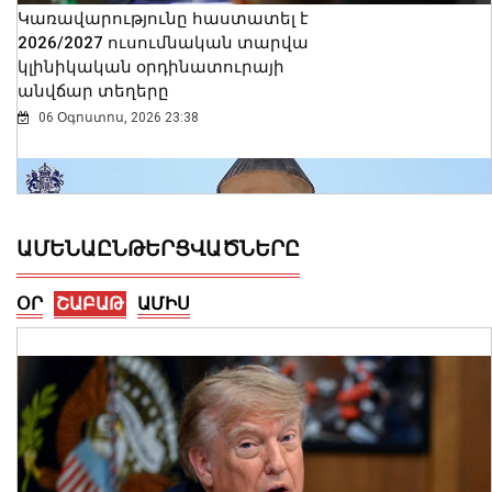
Կառավարությունը հաստատել է
2026/2027 ուսումնական տարվա
կլինիկական օրդինատուրայի
անվճար տեղերը
06 Օգոստոս, 2026 23:38
ԱՄԵՆԱԸՆԹԵՐՑՎԱԾՆԵՐԸ
ՕՐ
ՇԱԲԱԹ
ԱՄԻՍ
Ալեքսանդրա Քոուլը շարունակում է