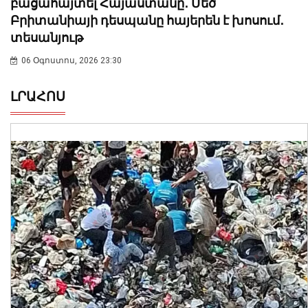
բացահայտել Հայաստանը․ Մեծ
Բրիտանիայի դեսպանը հայերեն է խոսում․
տեսանյութ
06 Օգոստոս, 2026 23:30
ԼՐԱՀՈՍ