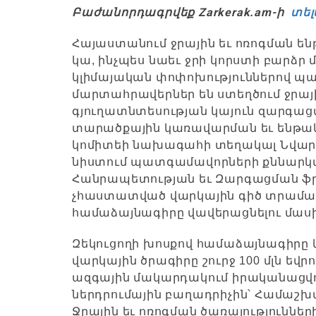
Բաժանորդագրվեք Zarkerak.am-ի
տել
Հայաստանում ջրային եւ ոռոգման ե
կա, ինչպես նաեւ ջրի կորստի բարձր
կլիմայական փոփոխություններով պա
մարտահրավերներ են ստեղծում ջրայ
գյուղատնտեսության կայուն զարգացմ
տարածքային կառավարման եւ ենթա
կոմիտեի նախագահի տեղակալ Նվարդ 
նիստում պատգամավորների քննարկմ
Հանրապետության եւ Զարգացման ֆր
չհաստատված վարկային գիծ տրամադր
համաձայնագիրը վավերացնելու մասի
Զեկուցողի խոսքով համաձայնագիրը կ
վարկային ծրագիրը շուրջ 100 մլն եվրո է
ազգային մակարդակում իրականացվո
ներդրումային բաղադրիչին՝ Համաշխ
Ջրային եւ ոռոգման ծառայություննե