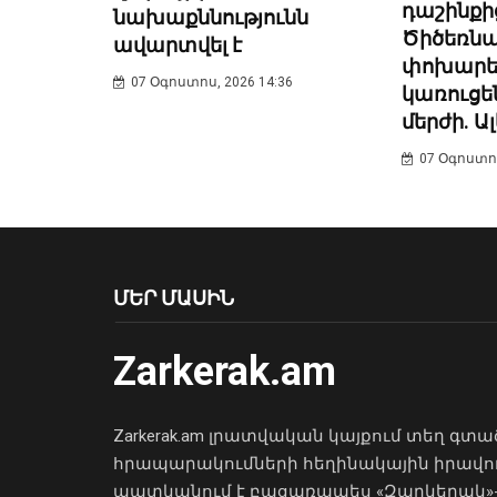
դաշինքից
նախաքննությունն
Ծիծեռն
ավարտվել է
փոխարեն
07 Օգոստոս, 2026 14:36
կառուցե
մերժի. Ա
07 Օգոստոս
ՄԵՐ ՄԱՍԻՆ
Zarkerak.am
Zarkerak.am լրատվական կայքում տեղ գտա
հրապարակումների հեղինակային իրավո
պատկանում է բացառապես «Զարկերակ»