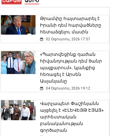
ՇԱԲԱԹ
ԱՄԻՍ
Անա Բրնաբիչը
շնորհավորել է Ռուբեն
Ռուբինյանին՝ ԱԺ
Թրամփը հայտարարել է
նախագահի պաշտոնում
Իրանի դեմ հարվածները
ընտրվելու
հետաձգելու մասին
կապակցությամբ
02 Օգոստոս, 2026 17:57
07 Օգոստոս, 2026 13:42
«Պարտվեցինք դաժան
2026-ի 1-ին կիսամյակում
հիվանդության դեմ ծանր
կոռուպցիոն բնույթի
պայքարում»․ կյանքից
հանցագործությունների
հեռացել է Արսեն
վերաբերյալ քննվել է 307
Ասլանյանը
քրեական վարույթ. ՔԿ
04 Օգոստոս, 2026 19:12
07 Օգոստոս, 2026 13:23
Վարչապետ Փաշինյանն
Փաշինյանը փոխում է՝ «ԵՄ,
այցելել է «ԷԼԵՎԵՅԹ ԷՅԱՅ»
թե՞ ԵԱՏՄ» հարցի
արհեստական
տրամաբանությունը
բանականության
07 Օգոստոս, 2026 13:10
գործարան