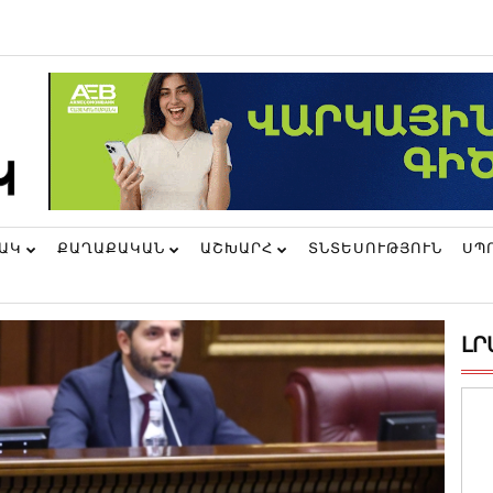
ՆԱԿ
ՔԱՂԱՔԱԿԱՆ
ԱՇԽԱՐՀ
ՏՆՏԵՍՈՒԹՅՈՒՆ
ՍՊ
ԼՐ