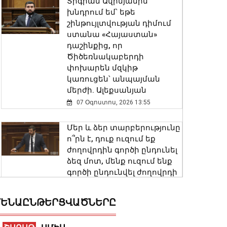
Տիգրան Ավինյանին
խնդրում եմ՝ եթե
շինթույլտվության դիմում
ստանա «Հայաստան»
դաշինքից, որ
Ծիծեռնակաբերդի
փոխարեն մզկիթ
կառուցեն՝ անպայման
մերժի. Ալեքսանյան
07 Օգոստոս, 2026 13:55
Մեր և ձեր տարբերությունը
ո՞րն է, դուք ուզում եք
ժողովրդին գործի ընդունել
ձեզ մոտ, մենք ուզում ենք
գործի ընդունվել ժողովրդի
մոտ. Եղոյանը՝
ընդդիմությանը
ԵՆԱԸՆԹԵՐՑՎԱԾՆԵՐԸ
07 Օգոստոս, 2026 13:43