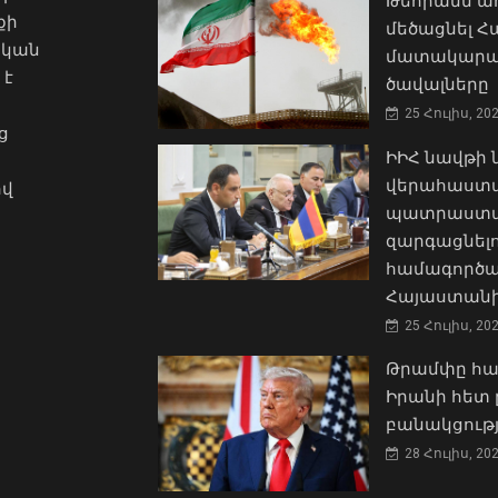
Թեհրանն առ
քի
մեծացնել 
ական
մատակարա
 է
ծավալները
25 Հուլիս, 20
ց
ԻԻՀ նավթի
վերահաստա
ով
պատրաստակ
զարգացնել
համագործա
Հայաստանի
25 Հուլիս, 20
Թրամփը հա
Իրանի հետ 
բանակցությ
28 Հուլիս, 20