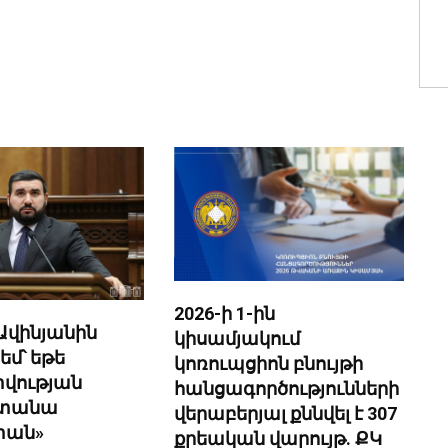
2026-ի 1-ին
Ավինյանին
կիսամյակում
եմ՝ եթե
կոռուպցիոն բնույթի
տվության
հանցագործությունների
ստանա
վերաբերյալ քննվել է 307
տան»
քրեական վարույթ. ՔԿ