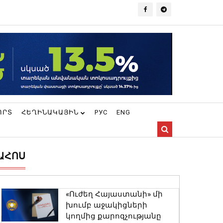
ՈՐՏ
ՀԵՂԻՆԱԿԱՅԻՆ
РУС
ENG
ԱՀՈՍ
«Ուժեղ Հայաստանի» մի
խումբ աջակիցների
կողմից քարոզչությանը