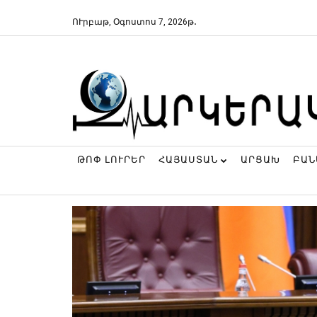
ՈՒրբաթ, Օգոստոս 7, 2026թ․
ԹՈՓ ԼՈՒՐԵՐ
ՀԱՅԱՍՏԱՆ
ԱՐՑԱԽ
ԲԱ