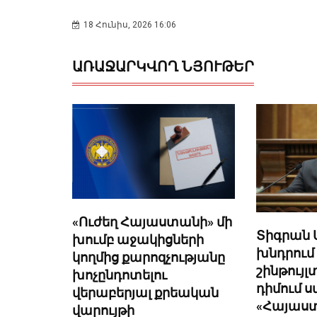
18 Հունիս, 2026 16:06
ԱՌԱՋԱՐԿՎՈՂ ՆՅՈՒԹԵՐ
«Ուժեղ Հայաստանի» մի
Տիգրան 
խումբ աջակիցների
խնդրում 
կողմից քարոզչությանը
շինթույլ
խոչընդոտելու
դիմում 
վերաբերյալ քրեական
«Հայաս
վարույթի