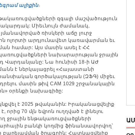
եգրամ ալիքին
։
նթակառուցվածքների զգալի մաշվածություն
 մակարդակ: Միեւնույն ժամանակ,
յմանավորված ռիսկերի աճը լուրջ
ին ոլորտի արդյունավետ կառավարման եւ
ան համար: Այս մասին ասել է ՀՀ
կառուցվածքների նախարարության ջրային
Վարդանյանը: Նա հունիսի 18-ի ԱԺ
անն է ներկայացրել «Հայաստանի
անսիական գործակալության (ԶՖԳ) միջեւ
ելու մասին թիվ CAM 1029 շրջանակային
ն» օրենքի նախագիծը:
նքվել է 2025 թվականին: Իրականացվելիք
, որից 70 մլն եվրոն ուղղված է լինելու
ղ ջրային ենթակառուցվածքների
ԱՄ
արհային բանկի կողմից ֆինանսավորվող՝
րի բարելավման ծրագրին: Հատկացվելիք