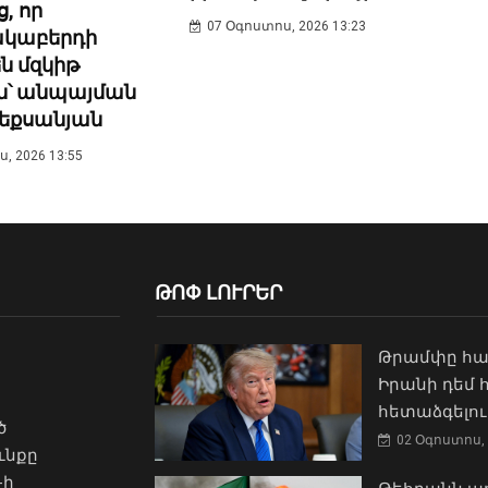
, որ
07 Օգոստոս, 2026 13:23
ակաբերդի
 մզկիթ
ն՝ անպայման
լեքսանյան
, 2026 13:55
ԹՈՓ ԼՈՒՐԵՐ
Թրամփը հա
Իրանի դեմ
հետաձգելու
ծ
02 Օգոստոս, 
ւնքը
-ի