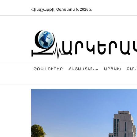
Հինգշաբթի, Օգոստոս 6, 2026թ․
ԹՈՓ ԼՈՒՐԵՐ
ՀԱՅԱՍՏԱՆ
ԱՐՑԱԽ
ԲԱ