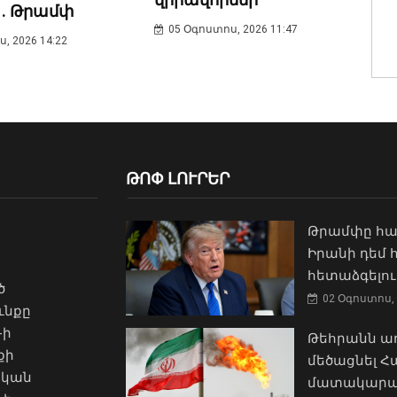
 . Թրամփ
05 Օգոստոս, 2026 11:47
, 2026 14:22
ԹՈՓ ԼՈՒՐԵՐ
Թրամփը հա
Իրանի դեմ
հետաձգելու
ծ
02 Օգոստոս, 
ւնքը
-ի
Թեհրանն առ
քի
մեծացնել 
ական
մատակարա