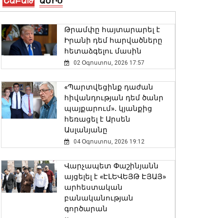
ՇԱԲԱԹ
ԱՄԻՍ
ՄԱԿ-ի անունից ցանկանում
Թրամփը հայտարարել է
եմ վստահեցնել Ձեզ,
Իրանի դեմ հարվածները
Կառավարությանը և
հետաձգելու մասին
Հայաստանի ժողովրդին
02 Օգոստոս, 2026 17:57
մեր շարունակական
աջակցության հարցում.
«Պարտվեցինք դաժան
Գուտերեշը՝ Փաշինյանին
հիվանդության դեմ ծանր
06 Օգոստոս, 2026 19:22
պայքարում»․ կյանքից
հեռացել է Արսեն
Ռուբեն Ռուբինյանն ու
Ասլանյանը
Վալենտինա Մատվիենկոն
04 Օգոստոս, 2026 19:12
քննարկել են
միջխորհրդարանական
Վարչապետ Փաշինյանն
համագործակցության
այցելել է «ԷԼԵՎԵՅԹ ԷՅԱՅ»
օրակարգը
արհեստական
06 Օգոստոս, 2026 19:09
բանականության
գործարան
Սամվել Սիմոնյանը