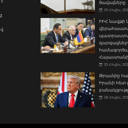
 է
ծավալները
25 Հուլիս, 20
ց
ԻԻՀ նավթի
վերահաստա
ով
պատրաստակ
զարգացնել
համագործա
Հայաստանի
25 Հուլիս, 20
Թրամփը հա
Իրանի հետ 
բանակցությ
28 Հուլիս, 20