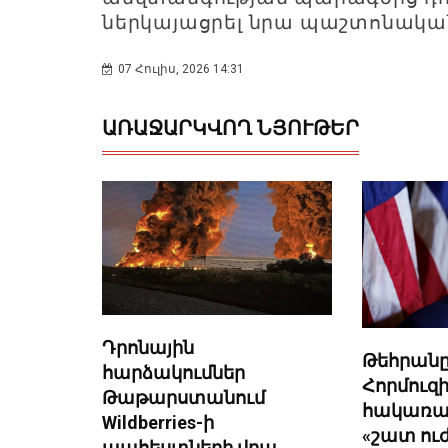
ներկայացրել նրա պաշտոնական
07 Հուլիս, 2026 14:31
ԱՌԱՋԱՐԿՎՈՂ ՆՅՈՒԹԵՐ
Դրոնային
Թեհրանը
հարձակումներ
Հորմուզի
Թաթարստանում
հակառա
Wildberries-ի
«շատ ու
պահեստների վրա