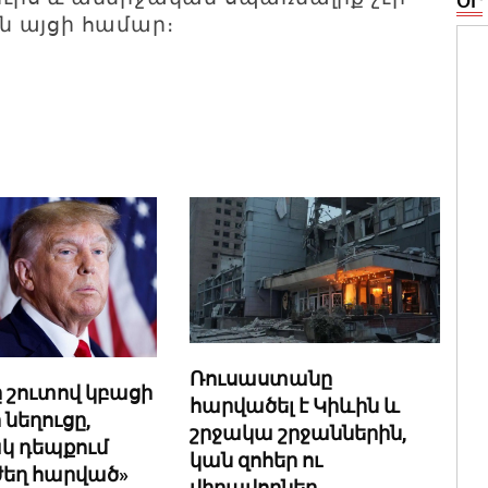
ՕՐ
 այցի համար։
Ռուսաստանը
 շուտով կբացի
հարվածել է Կիևին և
 նեղուցը,
շրջակա շրջաններին,
կ դեպքում
կան զոհեր ու
ժեղ հարված»
վիրավորներ