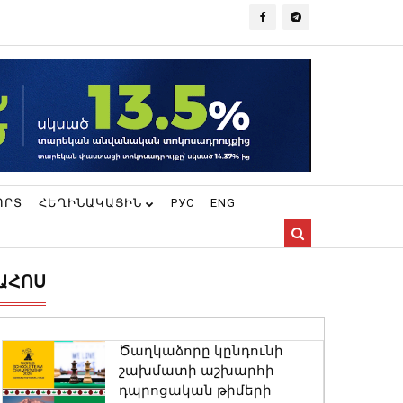
ՈՐՏ
ՀԵՂԻՆԱԿԱՅԻՆ
РУС
ENG
ԱՀՈՍ
Ծաղկաձորը կընդունի
շախմատի աշխարհի
դպրոցական թիմերի