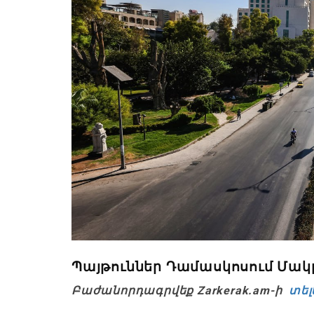
Պայթուններ Դամասկոսում Մակ
Բաժանորդագրվեք Zarkerak.am-ի
տել