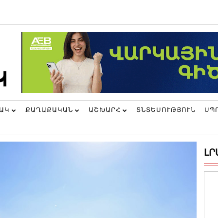
ՆԱԿ
ՔԱՂԱՔԱԿԱՆ
ԱՇԽԱՐՀ
ՏՆՏԵՍՈՒԹՅՈՒՆ
ՍՊ
ԼՐ