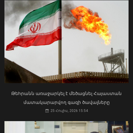
Մկրտության արարողությունից հետո
Արտաշատում 14 մարդ թունավորման
ախտանիշներով դիմել է ԲԿ. ՀՎԿԱԿ
Վթար Լոռու մարզում․ փրկարարները
02 Օգոստոս, 2026 15:06
վարորդին դուրս են բերել
արգելափակումից
Թեհրանն առաջարկել է մեծացնել Հայաստան
06 Օգոստոս, 2026 22:09
մատակարարվող գազի ծավալները
25 Հուլիս, 2026 15:54