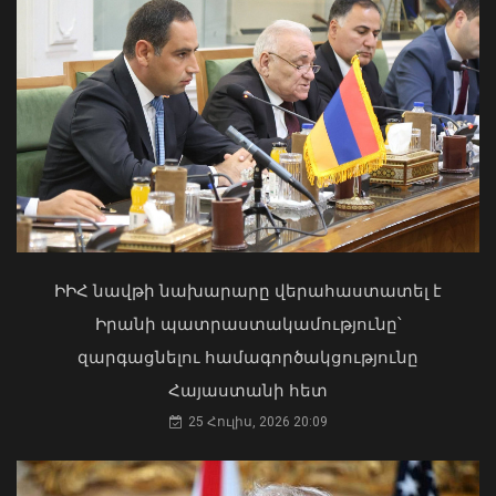
«Ուժեղ Հայաստան»-ը դեմ է
քվեարկելու ԱԺ նախագահի
պաշտոնում Ռուբեն Ռուբինյանի
Փոփոխություններ են կատարվել
թեկնածությանը
Երևանի ավտոբուսային
երթուղիներում
ԻԻՀ նավթի նախարարը վերահաստատել է
03 Օգոստոս, 2026 13:13
06 Օգոստոս, 2026 21:47
Իրանի պատրաստակամությունը՝
զարգացնելու համագործակցությունը
Հայաստանի հետ
25 Հուլիս, 2026 20:09