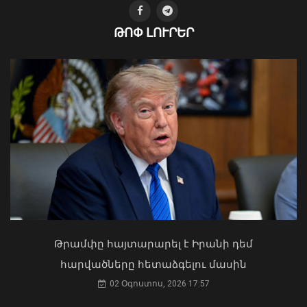
ԹՈՓ ԼՈՒՐԵՐ
Խոշոր հրդեհ է բռնկվել Երևանի
Սիլիկյան թաղամասի
Ի՞նչ ուղերձ էր ոտքի չկանգնելը.
հարևանությամբ գտնվող
Աղաջանյանը` ընդդիմությանը
աղբավայրում
02 Օգոստոս, 2026 15:22
Թրամփը հայտարարել է Իրանի դեմ
06 Օգոստոս, 2026 22:33
հարվածները հետաձգելու մասին
02 Օգոստոս, 2026 17:57