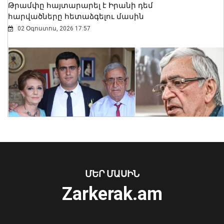
Թրամփը հայտարարել է Իրանի դեմ
հարվածները հետաձգելու մասին
02 Օգոստոս, 2026 17:57
Նուբարաշենում աղբակույտից դուրս
բերված քաղաքացին հիվանդանոցում
մահացել է․ ՆԳՆ
ՄԵՐ ՄԱՍԻՆ
06 Օգոստոս, 2026 23:14
Zarkerak.am
«Պարտվեցինք դաժան հիվանդության
դեմ ծանր պայքարում»․ կյանքից