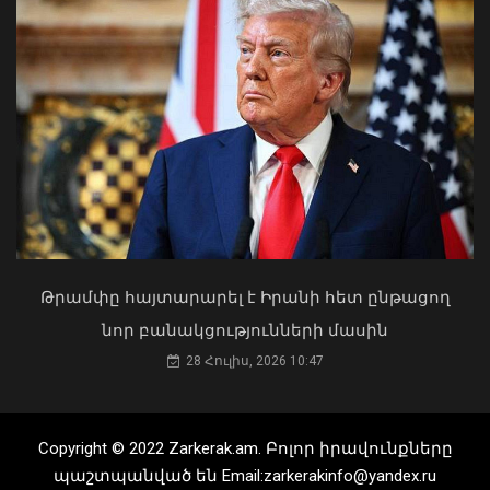
Դուք 5 տարի ինձնից փախած եք ման
եկել. Կոնջորյանը՝ «Հայաստան»
դաշինքի պատգամավորներին
ԱԳ փոխնախարարը Նայրոբիում
04 Օգոստոս, 2026 15:53
ներկայացրել է COP17-ի
կազմակերպման Հայաստանի
Թրամփը հայտարարել է Իրանի հետ ընթացող
առաջնահերթությունները
նոր բանակցությունների մասին
06 Օգոստոս, 2026 21:44
28 Հուլիս, 2026 10:47
Copyright © 2022 Zarkerak.am. Բոլոր իրավունքները
պաշտպանված են Email:zarkerakinfo@yandex.ru