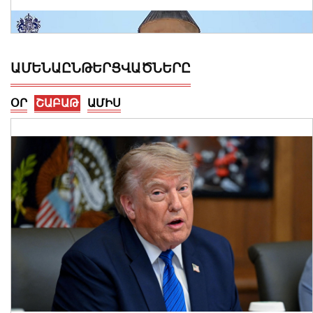
ԱՄԵՆԱԸՆԹԵՐՑՎԱԾՆԵՐԸ
ՕՐ
ՇԱԲԱԹ
ԱՄԻՍ
Ալեքսանդրա Քոուլը շարունակում է
բացահայտել Հայաստանը․ Մեծ
Բրիտանիայի դեսպանը հայերեն է
խոսում․ տեսանյութ
06 Օգոստոս, 2026 23:30