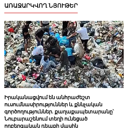
ԱՌԱՋԱՐԿՎՈՂ ՆՅՈՒԹԵՐ
Իրականացվում են անհրաժեշտ
ուսումնասիրություններ և քննչական
գործողություններ. քաղաքապետարանը՝
Նուբարաշենում տեղի ունեցած
ողբերգական դեպքի մասին