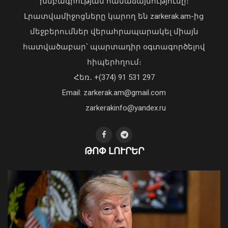
խմբագրության համաձայնությունը։
առաջնության եվրոպական փուլը
Լրատվամիջոցները կարող են zarkerak.am-ից
06 Օգոստոս, 2026 20:58
մեջբերումներ վերահրապարակել միայն
հատվածաբար՝ պարտադիր օգտագործելով
հիպերհղում։
Վարչապետ Փաշինյանն այցելել է
Հեռ․ +(374) 91 531 297
«ԷԼԵՎԵՅԹ ԷՅԱՅ» արհեստական
բանականության գործարան
Email: zarkerak.am@gmail.com
01 Օգոստոս, 2026 14:39
zarkerakinfo@yandex.ru
ԹՈՓ ԼՈՒՐԵՐ
Ճապոնիայում ՀՀ դեսպանը
մասնակցել է Հիրոշիմայի զոհերի