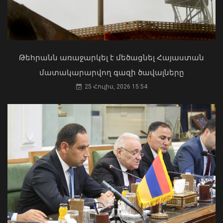
ՀՀ երկաթուղին ազգային
ռազմավարական սեփականություն է
և պետք է կառավարվի ՀՀ
ինքնիշխանության ներքո.
Թեհրանն առաջարկել է մեծացնել Հայաստան
Բաբաջանյան
մատակարարվող գազի ծավալները
31 Հուլիս, 2026 12:08
25 Հուլիս, 2026 15:54
Ծովինար Թադևոսյանը պարգևատրել
է ծառայողական
պարտականությունները
բարեխղճորեն կատարած
ծառայողներին
06 Օգոստոս, 2026 20:17