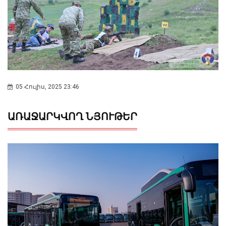
05 Հուլիս, 2025 23:46
ԱՌԱՋԱՐԿՎՈՂ ՆՅՈՒԹԵՐ