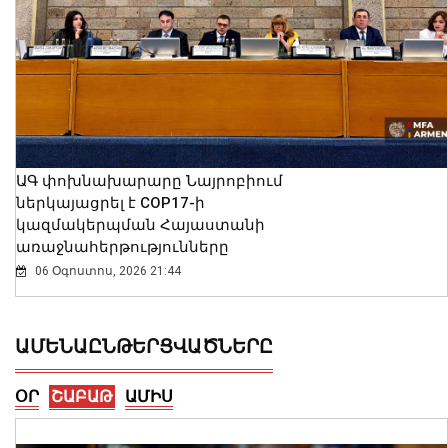
ԱԳ փոխնախարարը Նայրոբիում
ներկայացրել է COP17-ի
կազմակերպման Հայաստանի
առաջնահերթությունները
06 Օգոստոս, 2026 21:44
ԱՄԵՆԱԸՆԹԵՐՑՎԱԾՆԵՐԸ
ՕՐ
ՇԱԲԱԹ
ԱՄԻՍ