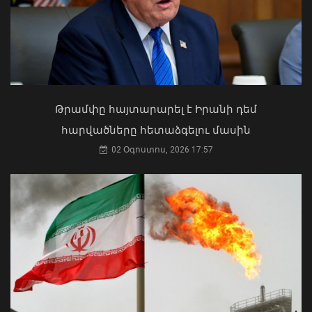
ոգեկոչման տարելիցին նվիրված
հիշատակի արարողությանը
06 Օգոստոս, 2026 20:56
Ի՞նչ ուղերձ էր ոտքի չկանգնելը.
Աղաջանյանը` ընդդիմությանը
02 Օգոստոս, 2026 15:22
Թրամփը հայտարարել է Իրանի դեմ
հարվածները հետաձգելու մասին
02 Օգոստոս, 2026 17:57
Ռուստամ Բաքոյանը հանդիպել է ՀՀ-
ում Իրաքի գործերի ժամանակավոր
հավատարմատարի հետ
06 Օգոստոս, 2026 20:29