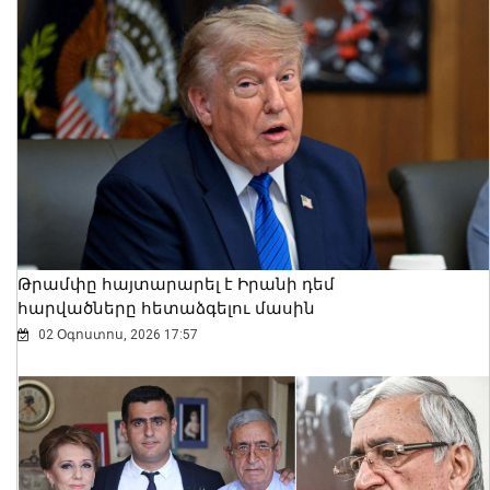
Լոռու մարզի Օձուն գյուղում կայացել է
Ազգային երաժշտության «Ճախրուկ»
ամենամյա միջազգային ներառական
6-րդ փառատոնը
Թրամփը հայտարարել է Իրանի դեմ
06 Օգոստոս, 2026 21:08
հարվածները հետաձգելու մասին
02 Օգոստոս, 2026 17:57