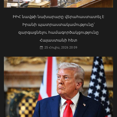
Մկրտության արարողությունից հետո
Արտաշատում 14 մարդ թունավորման
ախտանիշներով դիմել է ԲԿ. ՀՎԿԱԿ
ԻԻՀ նավթի նախարարը վերահաստատել է
02 Օգոստոս, 2026 15:06
Իրանի պատրաստակամությունը՝
զարգացնելու համագործակցությունը
Հայաստանի հետ
25 Հուլիս, 2026 20:09
Երևանում անցկացվեց
հաշմանդամություն ունեցող անձանց
միջազգային մարզական փառատոնը
Երևանի Կենտրոնում պետության
06 Օգոստոս, 2026 20:00
սեփականության իրավունքն է
վերականգնվել 51,9 քմ նկուղային