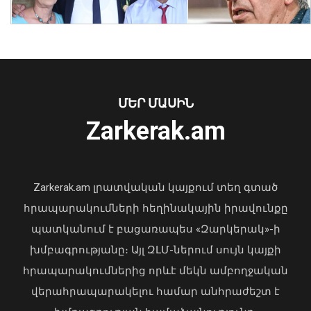
ՄԵՐ ՄԱՍԻՆ
Zarkerak.am
«Պարտվեցինք դաժան հիվանդության
դեմ ծանր պայքարում»․ կյանքից
հեռացել է Արսեն Ասլանյանը
Zarkerak.am լրատվական կայքում տեղ գտած
04 Օգոստոս, 2026 19:12
հրապարակումների հեղինակային իրավունքը
պատկանում է բացառապես «Զարկերակ»-ի
խմբագրությանը։ Այլ ԶԼՄ-ներում սույն կայքի
հրապարակումներից որևէ մեկն ամբողջական
Ծաղկաձորը կընդունի շախմատի
վերահրապարակելու համար անհրաժեշտ է
աշխարհի դպրոցական թիմերի