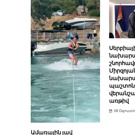
Սերբիայ
նախար
շնորհավ
Միրզոյա
նախար
պաշտոն
վերանշա
առթիվ
08 Օգոստոս
Ամառային լավ