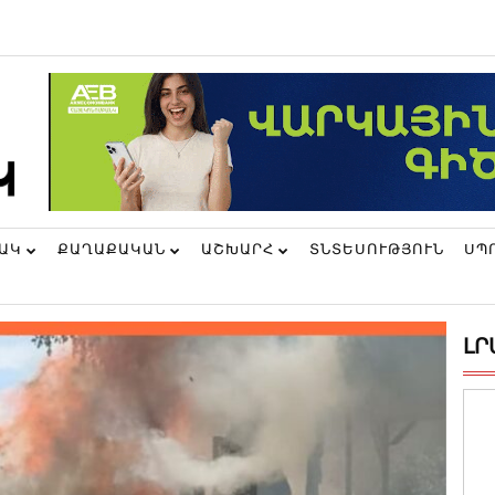
ՆԱԿ
ՔԱՂԱՔԱԿԱՆ
ԱՇԽԱՐՀ
ՏՆՏԵՍՈՒԹՅՈՒՆ
ՍՊ
ԼՐ