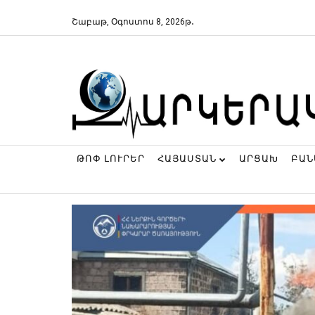
Շաբաթ, Օգոստոս 8, 2026թ․
ԹՈՓ ԼՈՒՐԵՐ
ՀԱՅԱՍՏԱՆ
ԱՐՑԱԽ
ԲԱ