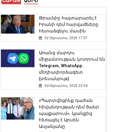
ՇԱԲԱԹ
ԱՄԻՍ
Հայաստանի կշիռը
միջազգային ներդրումային
քարտեզում. վարչապետ
Թրամփը հայտարարել է
08 Օգոստոս, 2026 17:22
Իրանի դեմ հարվածները
հետաձգելու մասին
Մահացել է Լիոնել Մեսսիի
02 Օգոստոս, 2026 17:57
հայրը
08 Օգոստոս, 2026 17:01
Առանց մարդու
միջամտության կոտրում են
Telegram, WhatsApp․
ԱՄՆ Սենատը Ռուսաստանի
մեդիափորձագետ
դեմ լայնածավալ
(տեսանյութ)
պատժամիջոցների
04 Օգոստոս, 2026 23:34
օրինագիծ է ընդունել
08 Օգոստոս, 2026 16:45
«Պարտվեցինք դաժան
հիվանդության դեմ ծանր
Մեկնարկել է շախմատի
պայքարում»․ կյանքից
Եվրոպայի Մ20
հեռացել է Արսեն
պատանիների և
Ասլանյանը
աղջիկների