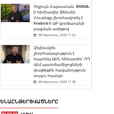
Ողջույն Հայաստան. NVIDIA-
ի հիմնադիր Ջենսեն
Հուանգը շնորհավորել է
Firebird-ի ԱԲ գործարանի
բացման առիթով
08 Օգոստոս, 2026 17:52
Զելենսկին
շնորհակալություն է
հայտնել ԱՄՆ Սենատին՝ ՌԴ
դեմ պատժամիջոցների
փաթեթին հավանություն
տալու համար
08 Օգոստոս, 2026 17:38
Մենք կենտրոնանալու ենք
TRIPP նախագծի վրա, որը
ԵՆԱԸՆԹԵՐՑՎԱԾՆԵՐԸ
ևս մեկ աստիճանով
բարձրացնելու է