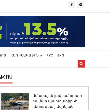
ՈՐՏ
ՀԵՂԻՆԱԿԱՅԻՆ
РУС
ENG
ԱՀՈՍ
Ամառային լավ հանգստի
համար պարտադիր չէ
հեռու գնալ. Ավինյան