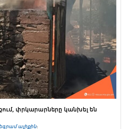
աքում, փրկարարները կանխել են
եգրամ ալիքին
։