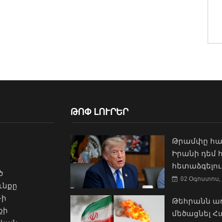
ԹՈՓ ԼՈՒՐԵՐ
Թրամփը հա
Իրանի դեմ
հետաձգելու
ծ
02 Օգոստոս, 
ւնքը
-ի
Թեհրանն առ
քի
մեծացնել 