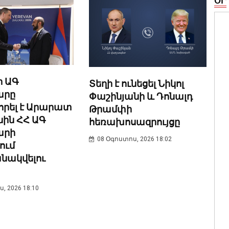
ՕՐ
ի ԱԳ
Տեղի է ունեցել Նիկոլ
արը
Փաշինյանի և Դոնալդ
որել է Արարատ
Թրամփի
նին ՀՀ ԱԳ
հեռախոսազրույցը
արի
08 Օգոստոս, 2026 18:02
ում
նակվելու
, 2026 18:10