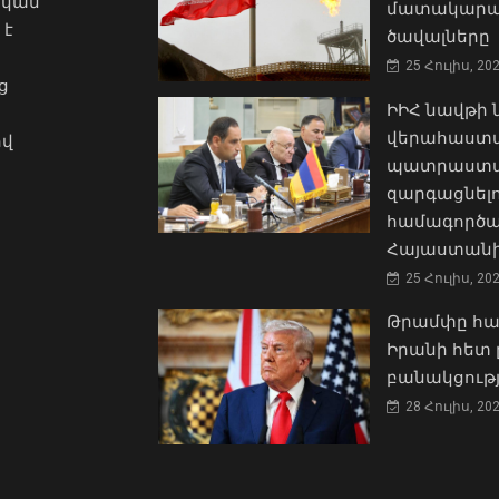
ական
մատակարա
 է
ծավալները
25 Հուլիս, 20
ց
ԻԻՀ նավթի
վերահաստա
ով
պատրաստակ
զարգացնել
համագործա
Հայաստանի
25 Հուլիս, 20
Թրամփը հա
Իրանի հետ 
բանակցությ
28 Հուլիս, 20