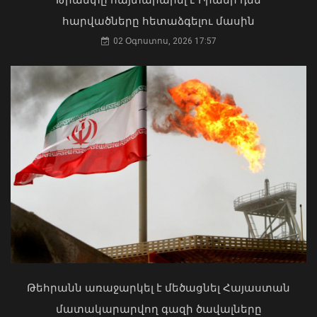
հարվածները հետաձգելու մասին
02 Օգոստոս, 2026 17:57
Ժաննա Անդրեասյանը հանդիպել է
ուսուցիչների հետ՝ քննարկելու
ոլորտային հարցեր
06 Օգոստոս, 2026 17:41
ՀՀ երկաթուղին ազգային
ռազմավարական սեփականություն է
և պետք է կառավարվի ՀՀ
ինքնիշխանության ներքո.
Թեհրանն առաջարկել է մեծացնել Հայաստան
Բաբաջանյան
մատակարարվող գազի ծավալները
31 Հուլիս, 2026 12:08