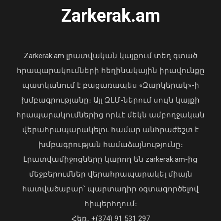
Zarkerak.am
«Պարտվեցինք դաժան հիվանդության
դեմ ծանր պայքարում»․ կյանքից
հեռացել է Արսեն Ասլանյանը
Zarkerak.am լրատվական կայքում տեղ գտած
04 Օգոստոս, 2026 19:12
հրապարակումների հեղինակային իրավունքը
պատկանում է բացառապես «Զարկերակ»-ի
խմբագրությանը։ Այլ ԶԼՄ-ներում սույն կայքի
հրապարակումներից որևէ մեկն ամբողջական
վերահրապարակելու համար անհրաժեշտ է
խմբագրության համաձայնությունը։
«Օձուն» ապրանքանիշի գազավորված
Լրատվամիջոցները կարող են zarkerak.am-ից
ըմպելիքների արտադրամասի
մեջբերումներ վերահրապարակել միայն
արտադրական գործունեությունը
հատվածաբար՝ պարտադիր օգտագործելով
կասեցվել է
հիպերհղում։
06 Օգոստոս, 2026 18:01
Վարչապետ Փաշինյանն այցելել է
Հեռ․ +(374) 91 531 297
«ԷԼԵՎԵՅԹ ԷՅԱՅ» արհեստական