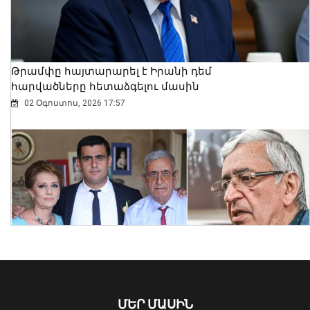
«Նիվա»-ն․ տեսանյութ
06 Օգոստոս, 2026 18:26
Թրամփը հայտարարել է Իրանի դեմ
հարվածները հետաձգելու մասին
02 Օգոստոս, 2026 17:57
Տ4 տրոլեյբուսը կերթևեկի փոփոխված
երթուղով
06 Օգոստոս, 2026 18:10
ՄԵՐ ՄԱՍԻՆ