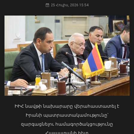
25 Հուլիս, 2026 15:54
Ինչպես վարվել երկրաշարժի
ժամանակ․ ՆԳ նախարարությունն
իրազեկում է
06 Օգոստոս, 2026 17:37
Մկրտության արարողությունից հետո
Արտաշատում 14 մարդ թունավորման
ախտանիշներով դիմել է ԲԿ. ՀՎԿԱԿ
ԻԻՀ նավթի նախարարը վերահաստատել է
02 Օգոստոս, 2026 15:06
Իրանի պատրաստակամությունը՝
զարգացնելու համագործակցությունը
Հայաստանի հետ