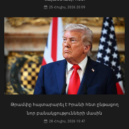
25 Հուլիս, 2026 20:09
Ընտրական բնույթի
հանցագործությունների դեպքերի
առթիվ նախաձեռնվել է 209 քրեական
վարույթ
06 Օգոստոս, 2026 17:31
Երևանի Կենտրոնում պետության
սեփականության իրավունքն է
վերականգնվել 51,9 քմ նկուղային
տարածքի և հողամասի նկատմամբ
31 Հուլիս, 2026 15:26
Թրամփը հայտարարել է Իրանի հետ ընթացող
նոր բանակցությունների մասին
28 Հուլիս, 2026 10:47