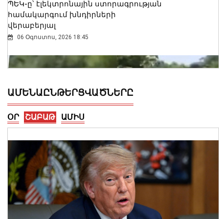
ՊԵԿ-ը՝ էլեկտրոնային ստորագրության
համակարգում խնդիրների
վերաբերյալ
06 Օգոստոս, 2026 18:45
ԱՄԵՆԱԸՆԹԵՐՑՎԱԾՆԵՐԸ
ՕՐ
ՇԱԲԱԹ
ԱՄԻՍ
Հայտնաբերվել է անկանոն երթևեկող
օտարերկրյա համարանիշերով