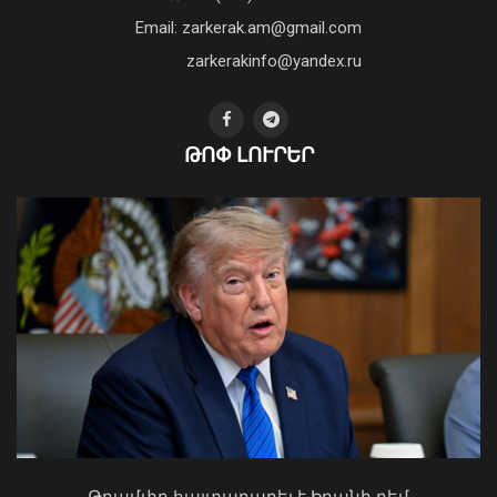
բանականության գործարան
Email: zarkerak.am@gmail.com
01 Օգոստոս, 2026 14:39
zarkerakinfo@yandex.ru
ԹՈՓ ԼՈՒՐԵՐ
Նուբարաշենի աղբավայրում
տրակտորով աղբը հրելիս այն լցվել է
29-ամյա աշխատակցի վրա. վերջինս
մահшցել է
06 Օգոստոս, 2026 17:58
Ի՞նչ ուղերձ էր ոտքի չկանգնելը.
Աղաջանյանը` ընդդիմությանը
02 Օգոստոս, 2026 15:22
Թրամփը հայտարարել է Իրանի դեմ