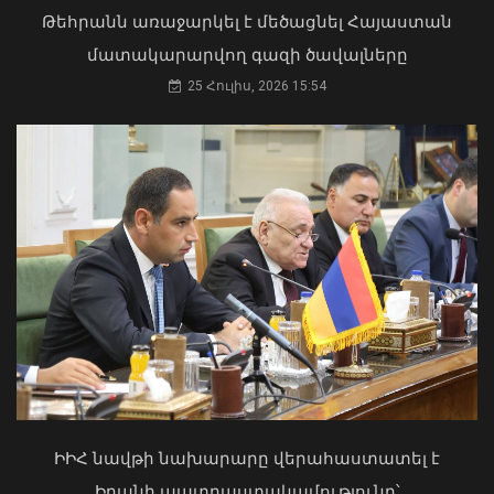
08 Օգոստոս, 2026 20:08
Թեհրանն առաջարկել է մեծացնել Հայաստան
մատակարարվող գազի ծավալները
25 Հուլիս, 2026 15:54
Մկրտության արարողությունից հետո
Արտաշատում 14 մարդ թունավորման
ախտանիշներով դիմել է ԲԿ. ՀՎԿԱԿ
02 Օգոստոս, 2026 15:06
Անգլիայի բոլոր ջրային ավազաններն
աղտոտված են թnւնավոր քիմիական
նյութերով. Լևոն Ազիզյան
ԻԻՀ նավթի նախարարը վերահաստատել է
08 Օգոստոս, 2026 19:56
Իրանի պատրաստակամությունը՝