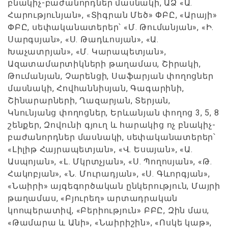
բնակիչ-բաժանորդներ մասնակի, ԱՁ «Ա.
Հարությունյան», «Տիգրան Մեծ» ՓԲԸ, «Արայի»
ՓԲԸ, սեփականատերեր՝ «Մ. Թումանյան», «Ի.
Սարգսյան», «Ս. Թադևոսյան», «Ա.
Խաչատրյան», «Մ. Կարապետյան»,
Ազատամարտիկների թաղամաս, Շիրակի,
Թումանյան, Չարենցի, Սաֆարյան փողոցներ
մասնակի, Հովհաննիսյան, Գագարինի,
Շինարարների, Ղազարյան, Տերյան,
Կնունյանց փողոցներ, Երևանյան փողոց 3, 5, 8
շենքեր, Զովունի գյուղ և հարակից ոչ բնակիչ-
բաժանորդներ մասնակի, սեփականատերեր՝
«Լիլիթ Հայրապետյան», «Վ. Եսայան», «Ա.
Ասպոյան», «Լ. Մկրտչյան», «Ս. Պողոսյան», «Թ.
Հակոբյան», «Ն. Մուրադյան», «Ս. Գևորգյան»,
«Նաիրի» այգեգործական ընկերություն, Մայրի
թաղամաս, «Բյուրեղ» արտադրական
կոոպերատիվ, «Բերիություն» ԲԲԸ, Զին մաս,
«Թամարա և Անի», «Նաիրիշին», «Ոսկե կաթ»,