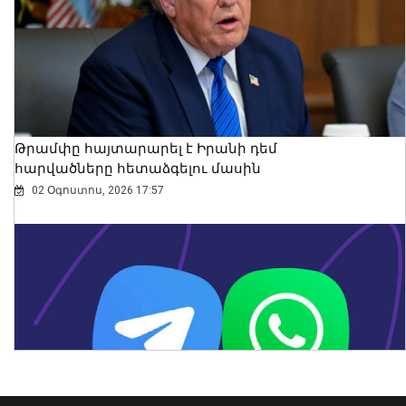
2026 թվականի հունիսն ու հուլիսը
Եվրոպայում դարձել են
դիտարկումների պատմության
ամենաշոգ ամիսները․ Լևոն Ազիզյան
08 Օգոստոս, 2026 21:24
Թրամփը հայտարարել է Իրանի դեմ
հարվածները հետաձգելու մասին
02 Օգոստոս, 2026 17:57