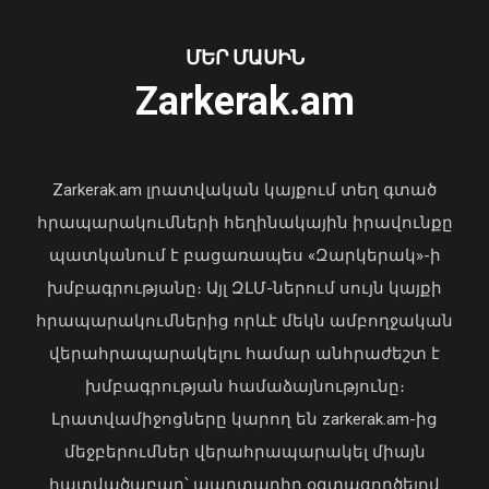
Բանակային խաղերը մասնակիցների
համար ստեղծում են
Առանց մարդու միջամտության
ՄԵՐ ՄԱՍԻՆ
ինքնադրսևորման նոր հարթակներ և
կոտրում են Telegram, WhatsApp․
հնարավորություններ. վարչապետը
Zarkerak.am
մեդիափորձագետ (տեսանյութ)
ներկա է գտնվել խաղերի փակման
04 Օգոստոս, 2026 23:34
հանդիսավոր արարողությանը
08 Օգոստոս, 2026 21:10
Zarkerak.am լրատվական կայքում տեղ գտած
հրապարակումների հեղինակային իրավունքը
պատկանում է բացառապես «Զարկերակ»-ի
խմբագրությանը։ Այլ ԶԼՄ-ներում սույն կայքի
հրապարակումներից որևէ մեկն ամբողջական
վերահրապարակելու համար անհրաժեշտ է
խմբագրության համաձայնությունը։
Լրատվամիջոցները կարող են zarkerak.am-ից
մեջբերումներ վերահրապարակել միայն
հատվածաբար՝ պարտադիր օգտագործելով