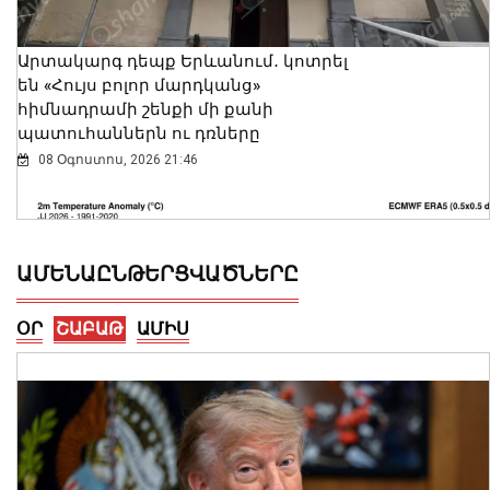
Արտակարգ դեպք Երևանում․ կոտրել
են «Հույս բոլոր մարդկանց»
հիմնադրամի շենքի մի քանի
պատուհաններն ու դռները
08 Օգոստոս, 2026 21:46
ԱՄԵՆԱԸՆԹԵՐՑՎԱԾՆԵՐԸ
ՕՐ
ՇԱԲԱԹ
ԱՄԻՍ