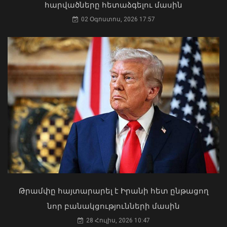
հարվածները հետաձգելու մասին
դարձել. աստվածաբան
02 Օգոստոս, 2026 17:57
07 Օգոստոս, 2026 17:03
ՀՀ-ն և Ադրբեջանը ճանապարհ են
բացել կայուն և անդառնալի
խաղաղության համար. Հրվ.
Կովկասում ԵՄ հատուկ
ներկայացուցիչ
08 Օգոստոս, 2026 22:11
Թրամփը հայտարարել է Իրանի հետ ընթացող
«Ուժեղ Հայաստան»-ը դեմ է
նոր բանակցությունների մասին
քվեարկելու ԱԺ նախագահի
պաշտոնում Ռուբեն Ռուբինյանի
28 Հուլիս, 2026 10:47