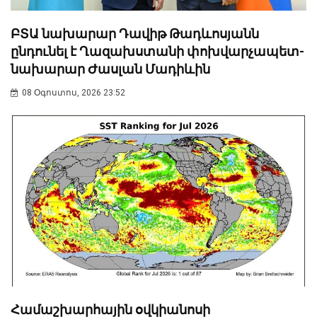
ԲՏԱ նախարար Դավիթ Թադևոսյանն
ընդունել է Ղազախստանի փոխվարչապետ-
նախարար Ժասլան Մադիևին
08 Օգոստոս, 2026 23:52
Համաշխարհային օվկիանոսի