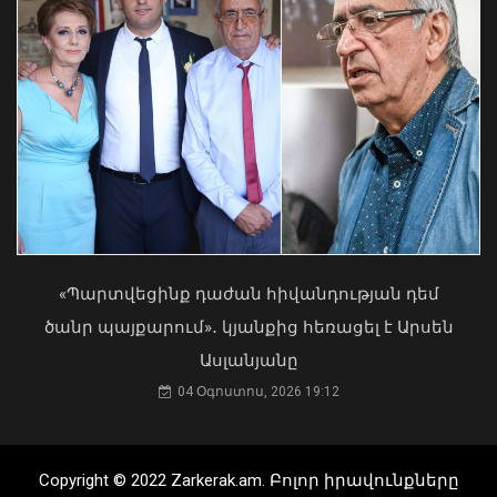
2026 թվականի հունիսն ու հուլիսը
Եվրոպայում դարձել են
դիտարկումների պատմության
ամենաշոգ ամիսները․ Լևոն Ազիզյան
08 Օգոստոս, 2026 21:24
«Պարտվեցինք դաժան հիվանդության դեմ
ծանր պայքարում»․ կյանքից հեռացել է Արսեն
Ասլանյանը
Ֆիզիկական, հոգեբանական և
04 Օգոստոս, 2026 19:12
ցանկացած տիպի բռնություն ինձ
համար դատապարտելի է. Հայկ
Կոնջորյան
Copyright © 2022 Zarkerak.am. Բոլոր իրավունքները
03 Օգոստոս, 2026 16:32
Բանակային խաղերը մասնակիցների