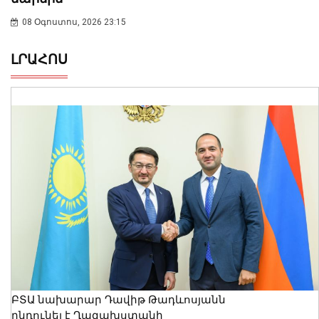
08 Օգոստոս, 2026 23:15
ԼՐԱՀՈՍ
ԲՏԱ նախարար Դավիթ Թադևոսյանն
ընդունել է Ղազախստանի