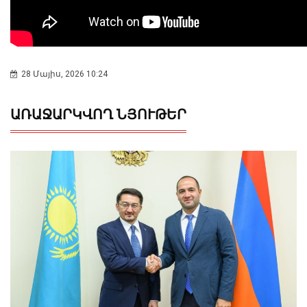
28 Մայիս, 2026 10:24
ԱՌԱՋԱՐԿՎՈՂ ՆՅՈՒԹԵՐ