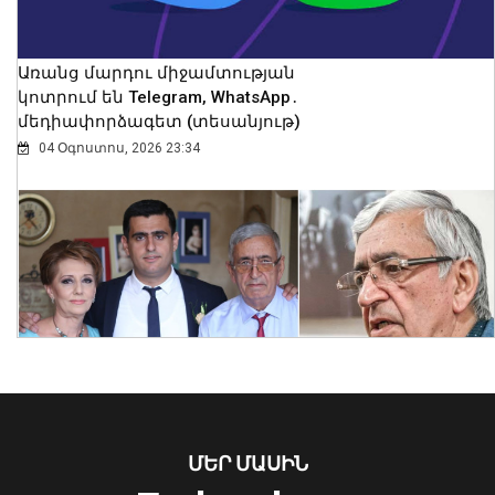
Առանց մարդու միջամտության
կոտրում են Telegram, WhatsApp․
մեդիափորձագետ (տեսանյութ)
04 Օգոստոս, 2026 23:34
Երևանում մեկ օրում պահպանվող
հատուկ տարածք է տեղափոխվել 34
մոտոցիկլետ
08 Օգոստոս, 2026 23:01
ՄԵՐ ՄԱՍԻՆ