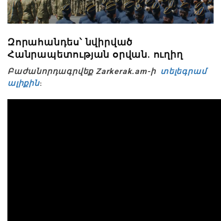
Զորահանդես՝ նվիրված
Հանրապետության օրվան. ուղիղ
Բաժանորդագրվեք Zarkerak.am-ի
տելեգրամ
ալիքին
։