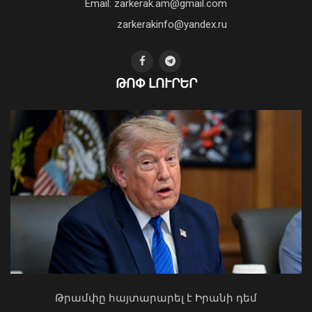
Email: zarkerak.am@gmail.com
նախագահին
04 Օգոստոս, 2026 17:41
zarkerakinfo@yandex.ru
Օգոստոսի 16-ին «Երազ Այգի»-ում
ԹՈՓ ԼՈՒՐԵՐ
կանցկացվի Ազգային տարազի
փառատոնը
08 Օգոստոս, 2026 22:41
Կաթողիկոսը պետք է օրենքի առաջ
կանգնի, եթե հանցանք է գործել, կամ
Թրամփը հայտարարել է Իրանի դեմ
արտաքին ազդեցության գործակալ