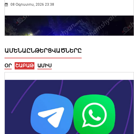
08 Օգոստոս, 2026 23:38
ԱՄԵՆԱԸՆԹԵՐՑՎԱԾՆԵՐԸ
ՕՐ
ՇԱԲԱԹ
ԱՄԻՍ
Ողբերգական դեպք Երևանում․
Կիևյան կամրջի տակ՝ ճանապարհի
երթևեկելի գոտում, հայտնաբերվել է
տղամարդու մարմին
08 Օգոստոս, 2026 23:15