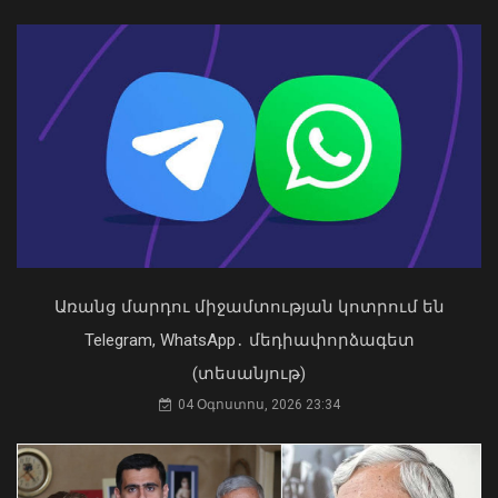
թեկնածությանը
03 Օգոստոս, 2026 13:13
Արտակարգ դեպք Երևանում․ կոտրել
են «Հույս բոլոր մարդկանց»
հիմնադրամի շենքի մի քանի
պատուհաններն ու դռները
08 Օգոստոս, 2026 21:46
Առանց մարդու միջամտության կոտրում են
Telegram, WhatsApp․ մեդիափորձագետ
(տեսանյութ)
04 Օգոստոս, 2026 23:34
Դուք 5 տարի ինձնից փախած եք ման
եկել. Կոնջորյանը՝ «Հայաստան»
դաշինքի պատգամավորներին
04 Օգոստոս, 2026 15:53