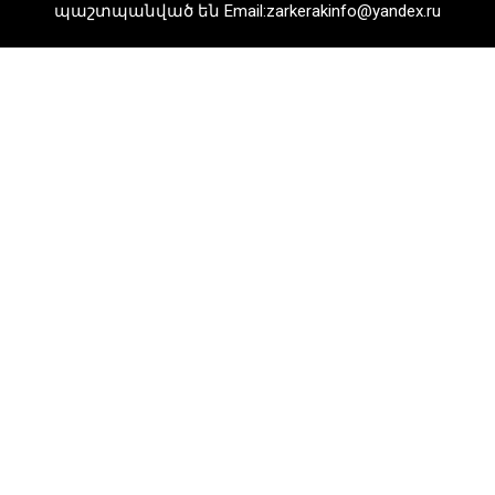
պաշտպանված են Email:zarkerakinfo@yandex.ru
համար ստեղծում են
ինքնադրսևորման նոր հարթակներ և
հնարավորություններ. վարչապետը
ներկա է գտնվել խաղերի փակման
հանդիսավոր արարողությանը
08 Օգոստոս, 2026 21:10
Երկաթուղու շուրջ նոր ազդակ. ի՞նչ է
նշանակում Փաշինյանի
հայտարարությունը
07 Օգոստոս, 2026 12:37
Սայաթ-Նովայի փողոցում բռնկված