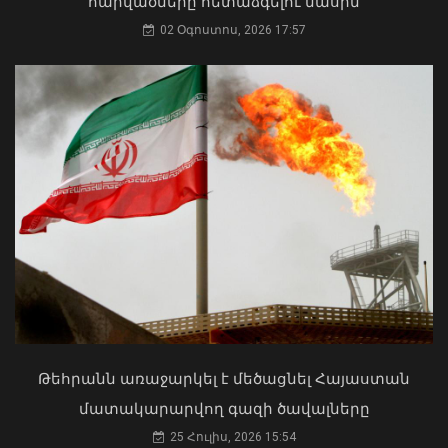
հարվածները հետաձգելու մասին
02 Օգոստոս, 2026 17:57
Գեղարքունիքի մարզում բախվել են
«Jeep»-ն ու «Ford»-ը. կա 4 վիրավոր
05 Օգոստոս, 2026 22:23
ՀՀ երկաթուղին ազգային
ռազմավարական սեփականություն է
և պետք է կառավարվի ՀՀ
ինքնիշխանության ներքո.
Թեհրանն առաջարկել է մեծացնել Հայաստան
Բաբաջանյան
մատակարարվող գազի ծավալները
31 Հուլիս, 2026 12:08
25 Հուլիս, 2026 15:54