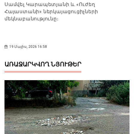
Սամվել Կարապետյանի և «Ուժեղ
Հայաստանի» ներկայացուցիչների
մեկնաբանությունը։
19 Մայիս, 2026 16:58
ԱՌԱՋԱՐԿՎՈՂ ՆՅՈՒԹԵՐ