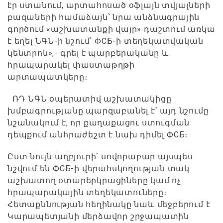
էր ստանում, արտահոսած օֆլայն տվյալների
բազաների համաձայն՝ նրա անձնագրային
գործում «աշխատանքի վայր» դաշտում առկա
է եղել ՆԳՆ-ի նշում՝ ФСБ-ի տեղեկատվական
կենտրոն»,- գրել է պարբերականը և
հրապարակել փաստաթղթի
արտապատկերը։
ՌԴ ՆԳՆ օպերատիվ աշխատակիցը
խմբագրությանը պարզաբանել է՝ այդ նշումը
նշանակում է, որ քաղաքացու ստուգման
դեպքում անհրաժեշտ է նախ դիմել ФСБ։
Ըստ նույն աղբյուրի՝ սովորաբար այսպես
նշվում են ФСБ-ի վերահսկողության տակ
աշխատող օտարերկրացիները կամ ոչ
հրապարակային տեղեկատուները։
Հետաքննության հեղինակը նաև մեջբերում է
Կարապետյանի մերձավոր շրջապատին