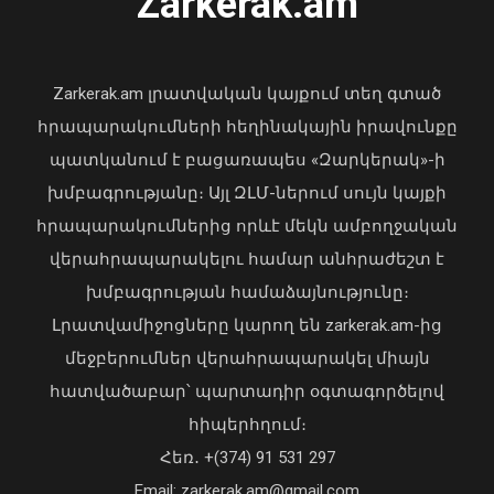
Zarkerak.am
«Պարտվեցինք դաժան հիվանդության
դեմ ծանր պայքարում»․ կյանքից
հեռացել է Արսեն Ասլանյանը
Zarkerak.am լրատվական կայքում տեղ գտած
04 Օգոստոս, 2026 19:12
հրապարակումների հեղինակային իրավունքը
Ռաիսա Մկրտչյանի
պատկանում է բացառապես «Զարկերակ»-ի
հուղարկավորության հետ կապված
խմբագրությանը։ Այլ ԶԼՄ-ներում սույն կայքի
ծախսերը փոխհատուցելու
նպատակով ԿԳՄՍՆ-ին կհատկացվի
հրապարակումներից որևէ մեկն ամբողջական
1,697.0 հազար դրամ
վերահրապարակելու համար անհրաժեշտ է
05 Օգոստոս, 2026 23:01
խմբագրության համաձայնությունը։
Լրատվամիջոցները կարող են zarkerak.am-ից
մեջբերումներ վերահրապարակել միայն
հատվածաբար՝ պարտադիր օգտագործելով
հիպերհղում։
Վարչապետ Փաշինյանն այցելել է
Հեռ․ +(374) 91 531 297
«ԷԼԵՎԵՅԹ ԷՅԱՅ» արհեստական
բանականության գործարան
Email: zarkerak.am@gmail.com