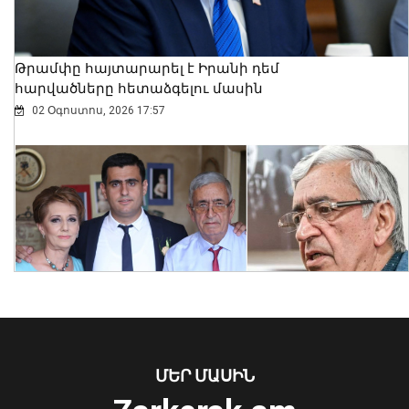
Թրամփը հայտարարել է Իրանի դեմ
հարվածները հետաձգելու մասին
02 Օգոստոս, 2026 17:57
Ինչպե՞ս է շոգն ազդում սրտի վրա և
ինչպես պաշտպանվել. ԱՆ-ի
խորհուրդները
05 Օգոստոս, 2026 23:17
ՄԵՐ ՄԱՍԻՆ