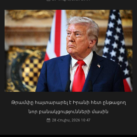
05 Օգոստոս, 2026 21:49
Մկրտության արարողությունից հետո
Արտաշատում 14 մարդ թունավորման
ախտանիշներով դիմել է ԲԿ. ՀՎԿԱԿ
02 Օգոստոս, 2026 15:06
Սոցցանցերում սուպերմարկետներից
Թրամփը հայտարարել է Իրանի հետ ընթացող
մեկի անունից քաղաքացիներին
նոր բանակցությունների մասին
առաջարկվում է մասնակցել
28 Հուլիս, 2026 10:47
խաղարկության.
Կիբեռոստիկանությունը զգուշացնում
է