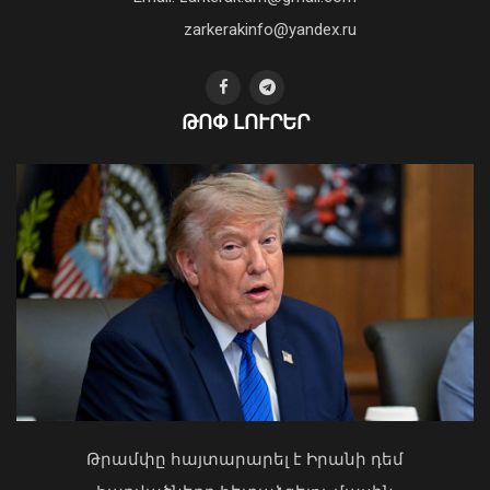
01 Օգոստոս, 2026 14:39
zarkerakinfo@yandex.ru
ԹՈՓ ԼՈՒՐԵՐ
Գազամատակարարման պլանային
դադարեցումներ Երևան, Վանաձոր,
Ստեփանավան, Գյումրի քաղաքների
մի շարք հասցեներում
05 Օգոստոս, 2026 22:36
Ի՞նչ ուղերձ էր ոտքի չկանգնելը.
Աղաջանյանը` ընդդիմությանը
02 Օգոստոս, 2026 15:22
Թրամփը հայտարարել է Իրանի դեմ