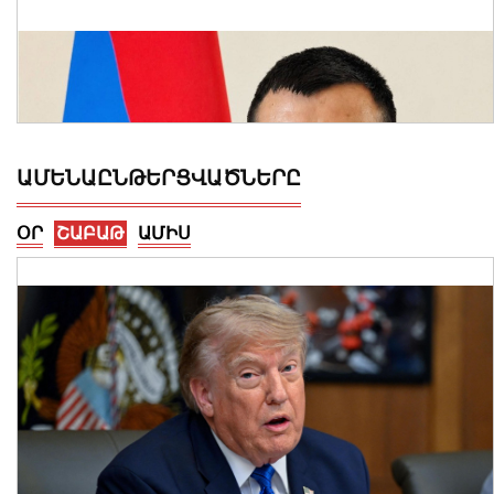
ԱՄԵՆԱԸՆԹԵՐՑՎԱԾՆԵՐԸ
ՕՐ
ՇԱԲԱԹ
ԱՄԻՍ
Արմեն Մամաջանյանը նշանակվել է ԱԺ
նախագահի տեղակալի խորհրդական
05 Օգոստոս, 2026 23:31