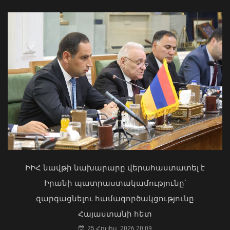
Բուլղարիայի ԱԳՆ-ն շնորհավորել է
Արարատ Միրզոյանին
05 Օգոստոս, 2026 22:13
Երևանի Կենտրոնում պետության
սեփականության իրավունքն է
վերականգնվել 51,9 քմ նկուղային
ԻԻՀ նավթի նախարարը վերահաստատել է
տարածքի և հողամասի նկատմամբ
Իրանի պատրաստակամությունը՝
31 Հուլիս, 2026 15:26
զարգացնելու համագործակցությունը
Մհեր Գրիգորյանը և Արյե Լայթսթոունը
Հայաստանի հետ
քննարկել են ԹՐԻՓՓ նախագիծը և
դրա իրականացման կարևորությունը
25 Հուլիս, 2026 20:09