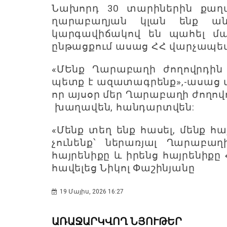
Նախորդ 30 տարիներին քաղ
ղարաբաղյան կլան ենք ան
կարգավիճակով են պահել մա
ընթացքում ասաց ՀՀ վարչապետ
«ՄԵնք Ղարաբաղի ժողովրդին
պետք է ազատագրենք»,-ասաց
որ այսօր մեր Ղարաբաղի ժողով
խաղավեն, հանդարտվեն:
«Մենք տեղ ենք հասել, մենք հ
չունենք՝ ներառյալ Ղարաբաղ
հայրենիքը և իրենց հայրենիքը
հավելեց Նիկոլ Փաշինյանը
19 Մայիս, 2026 16:27
ԱՌԱՋԱՐԿՎՈՂ ՆՅՈՒԹԵՐ