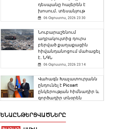
դեսպանը հայերեն է
խոսում․ տեսանյութ
06 Օգոստոս, 2026 23:30
Նուբարաշենում
աղբակույտից դուրս
բերված քաղաքացին
հիվանդանոցում մահացել
է․ ՆԳՆ
06 Օգոստոս, 2026 23:14
Վահագն Խաչատուրյանն
ընդունել է Picsart
ընկերության հիմնադիր և
գործադիր տնօրեն
Հովհաննես Ավոյանին
06 Օգոստոս, 2026 22:51
ԵՆԱԸՆԹԵՐՑՎԱԾՆԵՐԸ
Խոշոր հրդեհ է բռնկվել