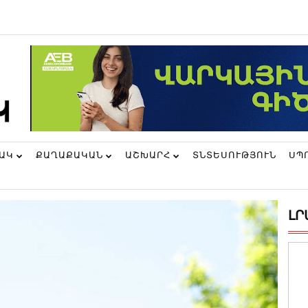
ՆԱԿ
ՔԱՂԱՔԱԿԱՆ
ԱՇԽԱՐՀ
ՏՆՏԵՍՈՒԹՅՈՒՆ
ՍՊ
ԼՐ