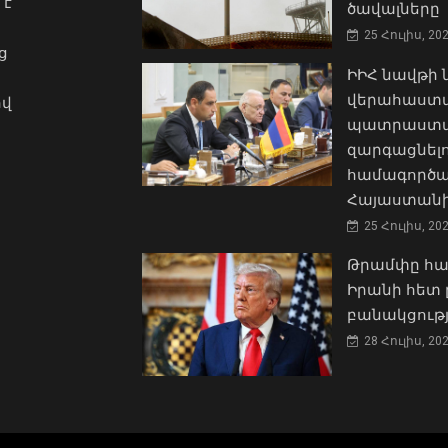
 է
ծավալները
25 Հուլիս, 20
ց
ԻԻՀ նավթի
վերահաստա
ով
պատրաստակ
զարգացնել
համագործա
Հայաստանի
25 Հուլիս, 20
Թրամփը հա
Իրանի հետ 
բանակցությ
28 Հուլիս, 20