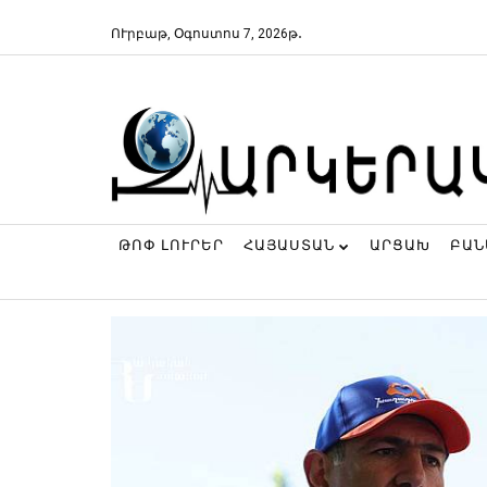
ՈՒրբաթ, Օգոստոս 7, 2026թ․
ԹՈՓ ԼՈՒՐԵՐ
ՀԱՅԱՍՏԱՆ
ԱՐՑԱԽ
ԲԱ