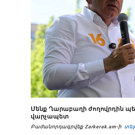
Մենք Ղարաբաղի ժողովրդին պ
վարչապետ
Բաժանորդագրվեք Zarkerak.am-ի
տել