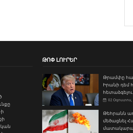
ԹՈՓ ԼՈՒՐԵՐ
Թրամփը հա
Իրանի դեմ
հետաձգելու
ծ
02 Օգոստոս, 
ւնքը
-ի
Թեհրանն առ
քի
մեծացնել 
ական
մատակարա