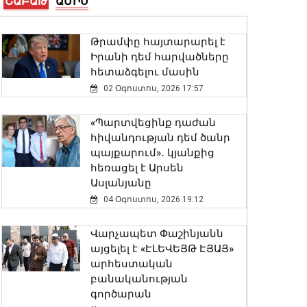
ՇԱԲԱԹ
ԱՄԻՍ
Երևանի Սիլիկյան
թաղամասի
հարևանությամբ գտնվող
Թրամփը հայտարարել է
աղբավայրում
Իրանի դեմ հարվածները
06 Օգոստոս, 2026 22:33
հետաձգելու մասին
02 Օգոստոս, 2026 17:57
Վթար Լոռու մարզում․
փրկարարները վարորդին
«Պարտվեցինք դաժան
դուրս են բերել
հիվանդության դեմ ծանր
արգելափակումից
պայքարում»․ կյանքից
06 Օգոստոս, 2026 22:09
հեռացել է Արսեն
Ասլանյանը
Փոփոխություններ են
04 Օգոստոս, 2026 19:12
կատարվել Երևանի
ավտոբուսային
Վարչապետ Փաշինյանն
երթուղիներում
այցելել է «ԷԼԵՎԵՅԹ ԷՅԱՅ»
06 Օգոստոս, 2026 21:47
արհեստական
բանականության
գործարան
ԱԳ փոխնախարարը