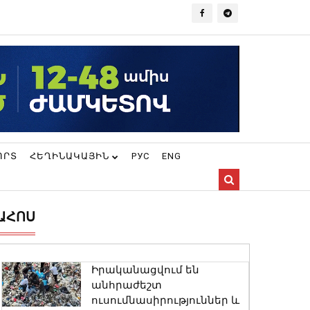
ՈՐՏ
ՀԵՂԻՆԱԿԱՅԻՆ
РУС
ENG
ԱՀՈՍ
Իրականացվում են
անհրաժեշտ
ուսումնասիրություններ և