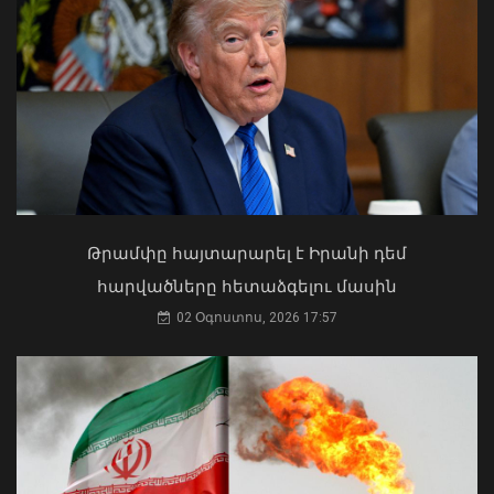
2026-ի 1-ին կիսամյակում կոռուպցիոն
բնույթի հանցագործությունների
վերաբերյալ քննվել է 307 քրեական
վարույթ. ՔԿ
07 Օգոստոս, 2026 13:23
Ի՞նչ ուղերձ էր ոտքի չկանգնելը.
Աղաջանյանը` ընդդիմությանը
02 Օգոստոս, 2026 15:22
Թրամփը հայտարարել է Իրանի դեմ
հարվածները հետաձգելու մասին
02 Օգոստոս, 2026 17:57