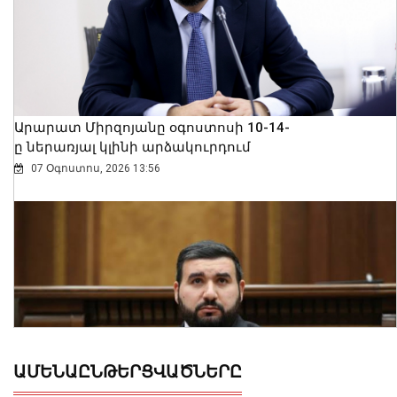
Արարատ Միրզոյանը օգոստոսի 10-14-
ը ներառյալ կլինի արձակուրդում
07 Օգոստոս, 2026 13:56
ԱՄԵՆԱԸՆԹԵՐՑՎԱԾՆԵՐԸ