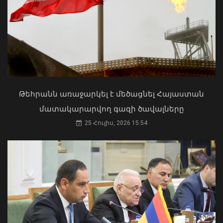
Փաշինյանը փոխում է՝ «ԵՄ, թե՞ ԵԱՏՄ»
հարցի տրամաբանությունը
07 Օգոստոս, 2026 13:10
Մկրտության արարողությունից հետո
Արտաշատում 14 մարդ թունավորման
ախտանիշներով դիմել է ԲԿ. ՀՎԿԱԿ
02 Օգոստոս, 2026 15:06
Թեհրանն առաջարկել է մեծացնել Հայաստան
մատակարարվող գազի ծավալները
25 Հուլիս, 2026 15:54
Դարոն Աճեմօղլուն մեծ ցանկություն
ունի մոտ ապագայում այցելելու
Հայաստան. դեսպան Մկրտչյան
07 Օգոստոս, 2026 12:53