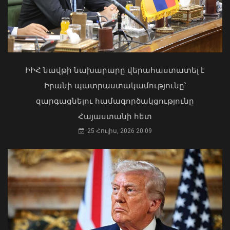
«Ուժեղ Հայաստան»-ը դեմ է
քվեարկելու ԱԺ նախագահի
պաշտոնում Ռուբեն Ռուբինյանի
թեկնածությանը
ԻԻՀ նավթի նախարարը վերահաստատել է
03 Օգոստոս, 2026 13:13
Իրանի պատրաստակամությունը՝
զարգացնելու համագործակցությունը
Հայաստանի հետ
25 Հուլիս, 2026 20:09
Հայկական ապրանքների դեմ
սահմանափակումները ավելի մեծ
խնդիր է հենց ԵԱՏՄ-ի համար.
Փաշինյան
07 Օգոստոս, 2026 12:46