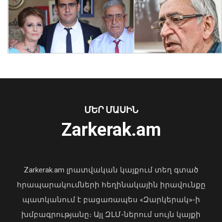
Մեր և ձեր տարբերությունը ո՞րն է,
դուք ուզում եք ժողովրդին գործի
ընդունել ձեզ մոտ, մենք ուզում ենք
գործի ընդունվել ժողովրդի մոտ.
Եղոյանը՝ ընդդիմությանը
07 Օգոստոս, 2026 13:43
ՄԵՐ ՄԱՍԻՆ
Zarkerak.am
«Պարտվեցինք դաժան հիվանդության
դեմ ծանր պայքարում»․ կյանքից
հեռացել է Արսեն Ասլանյանը
Zarkerak.am լրատվական կայքում տեղ գտած
04 Օգոստոս, 2026 19:12
հրապարակումների հեղինակային իրավունքը
պատկանում է բացառապես «Զարկերակ»-ի
խմբագրությանը։ Այլ ԶԼՄ-ներում սույն կայքի