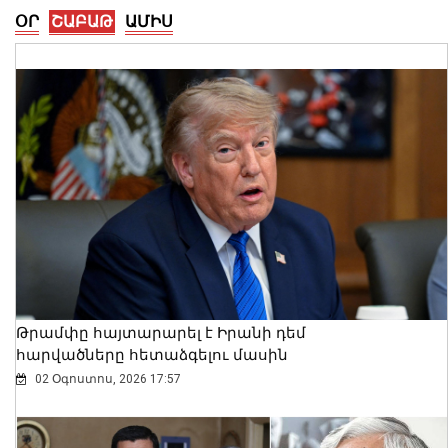
ՕՐ
ՇԱԲԱԹ
ԱՄԻՍ
Տիգրան Ավինյանին խնդրում եմ՝ եթե
շինթույլտվության դիմում ստանա
«Հայաստան» դաշինքից, որ
Ծիծեռնակաբերդի փոխարեն մզկիթ
կառուցեն՝ անպայման մերժի.
Ալեքսանյան
07 Օգոստոս, 2026 13:55
Թրամփը հայտարարել է Իրանի դեմ
հարվածները հետաձգելու մասին
02 Օգոստոս, 2026 17:57