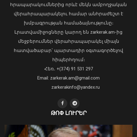
հրապարակումներից որևէ մեկն ամբողջական
վերահրապարակելու համար անհրաժեշտ է
Անա Բրնաբիչը շնորհավորել է Ռուբեն
խմբագրության համաձայնությունը։
Ռուբինյանին՝ ԱԺ նախագահի
պաշտոնում ընտրվելու
Լրատվամիջոցները կարող են zarkerak.am-ից
կապակցությամբ
մեջբերումներ վերահրապարակել միայն
07 Օգոստոս, 2026 13:42
հատվածաբար՝ պարտադիր օգտագործելով
հիպերհղում։
Վարչապետ Փաշինյանն այցելել է
Հեռ․ +(374) 91 531 297
«ԷԼԵՎԵՅԹ ԷՅԱՅ» արհեստական
բանականության գործարան
Email: zarkerak.am@gmail.com
01 Օգոստոս, 2026 14:39
zarkerakinfo@yandex.ru
ԹՈՓ ԼՈՒՐԵՐ