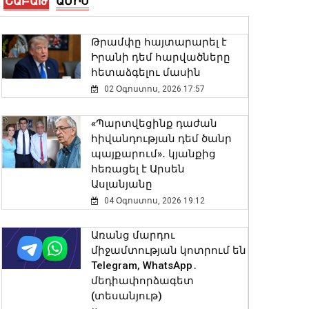
ՇԱԲԱԹ
ԱՄԻՍ
կգտնվի
08 Օգոստոս, 2026 10:01
Թրամփը հայտարարել է
Իրանի դեմ հարվածները
Վանաձորում բшխվել են
հետաձգելու մասին
«Jeep Cherokee»-ն և «Toyota
02 Օգոստոս, 2026 17:57
Camry»-ն
07 Օգոստոս, 2026 23:54
«Պարտվեցինք դաժան
հիվանդության դեմ ծանր
«Դոլֆին» թայֆունը
պայքարում»․ կյանքից
շարժվում է դեպի
հեռացել է Արսեն
Չինաստան․ վտանգի տակ
Ասլանյանը
է մինչև 30 միլիոն մարդ․
04 Օգոստոս, 2026 19:12
Լևոն Ազիզյան
07 Օգոստոս, 2026 23:53
Առանց մարդու
միջամտության կոտրում են
Երևանում արձանագրվել է
Telegram, WhatsApp․
առանց իրավական
մեդիափորձագետ
հիմքերի վճարովի
(տեսանյութ)
ավտոկայանատեղի