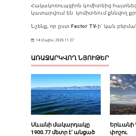
Հակակոռուպցիոն կոմիտեից հայտնեցի
կատարվում են կոմիտեում քննվող քր
Նշենք, որ ըստ
Factor TV-
ի՝ կան բերմ
14 Մայիս, 2026 11:27
ԱՌԱՋԱՐԿՎՈՂ ՆՅՈՒԹԵՐ
Սևանի մակարդակը
Երևանի 
1900.77 մետր է՝ անցած
փոշու