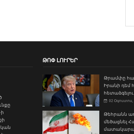
ԹՈՓ ԼՈՒՐԵՐ
Թրամփը հա
Իրանի դեմ
հետաձգելու
ծ
02 Օգոստոս, 
ւնքը
-ի
Թեհրանն առ
քի
մեծացնել 
ական
մատակարա