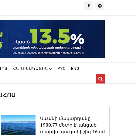
ՈՐՏ
ՀԵՂԻՆԱԿԱՅԻՆ
РУС
ENG
ԱՀՈՍ
Սևանի մակարդակը
1900.77 մետր է՝ անցած
տարվա ցուցանիշից 16 սմ-