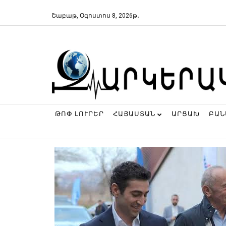
Շաբաթ, Օգոստոս 8, 2026թ․
ԹՈՓ ԼՈՒՐԵՐ
ՀԱՅԱՍՏԱՆ
ԱՐՑԱԽ
ԲԱ