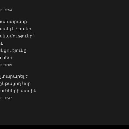
07 Օգոստոս, 2026 22:11
26 15:54
Դուք 5 տարի ինձնից
Փոխվարչապետ Տիգրան
փախած եք ման եկել.
 նախարարը
Խաչատրյանը մասնակցել է
Կոնջորյանը՝ «Հայաստան»
տել է Իրանի
Շինարարի օրվան նվիրված
դաշինքի
միջոցառմանը
ամությունը՝
պատգամավորներին
07 Օգոստոս, 2026 21:53
ու
04 Օգոստոս, 2026 15:53
կցությունը
Վայոց ձորի քրեական
 հետ
«Ուժեղ Հայաստան»-ը դեմ է
ոստիկանները
26 20:09
քվեարկելու ԱԺ նախագահի
դանակահարության դեպք
պաշտոնում Ռուբեն
են բացահայտել․
յտարարել է
Ռուբինյանի
կատարվում է
ընթացող նոր
թեկնածությանը
նախաքննություն
ունների մասին
03 Օգոստոս, 2026 13:13
07 Օգոստոս, 2026 21:30
26 10:47
Քաղաքացիները, Սևանի
Արթուր Խուդինյանը
ջրափրկարարներն ու
նշանակվել է ՓԾ տնօրենի
Ճամբարակի
տեղակալ․ Արամ
շտապօգնության