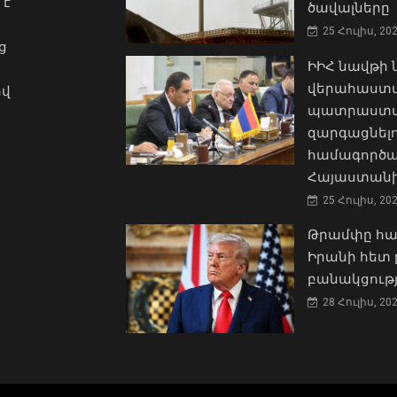
 է
ծավալները
25 Հուլիս, 20
ց
ԻԻՀ նավթի
վերահաստա
ով
պատրաստակ
զարգացնել
համագործա
Հայաստանի
25 Հուլիս, 20
Թրամփը հա
Իրանի հետ 
բանակցությ
28 Հուլիս, 20