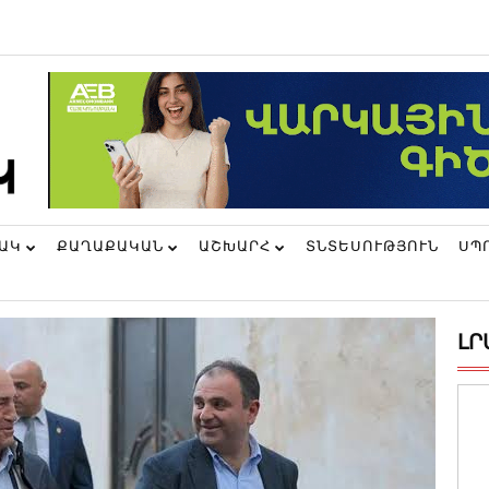
ՆԱԿ
ՔԱՂԱՔԱԿԱՆ
ԱՇԽԱՐՀ
ՏՆՏԵՍՈՒԹՅՈՒՆ
ՍՊ
ԼՐ