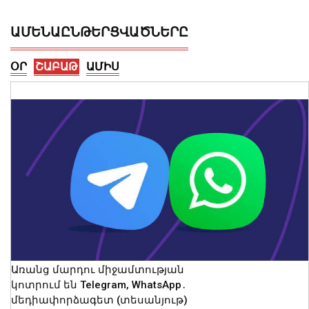
ԱՄԵՆԱԸՆԹԵՐՑՎԱԾՆԵՐԸ
ՕՐ
ՇԱԲԱԹ
ԱՄԻՍ
Կոտայքի մարզում Toyota-ն շրջվել է
երթևեկելի գոտում․ տուժել են կինը և
երկու անչափահաս երեխաները
09 Օգոստոս, 2026 23:02
Առանց մարդու միջամտության
կոտրում են Telegram, WhatsApp․
մեդիափորձագետ (տեսանյութ)