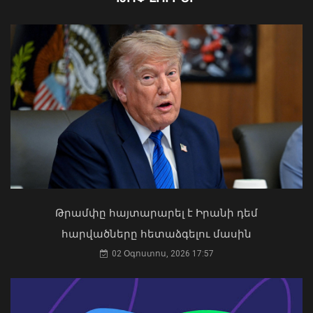
Ֆլիկը՝ «Բարսելոնա»-ի նորամուտի
խաղերի, Արաուխոյի հեռանալու և
Ռաֆինյայի դերի մասին
09 Օգոստոս, 2026 21:25
Ապօրինի ներգաղթյալների պահման
հարց Հայաստանի հետ չի քննարկվել.
ԱԳՆ խոսնակ
04 Օգոստոս, 2026 14:49
Թրամփը հայտարարել է Իրանի դեմ
հարվածները հետաձգելու մասին
Թուրքիայում երկրաշարժ է տեղի
02 Օգոստոս, 2026 17:57
ունեցել
09 Օգոստոս, 2026 21:08