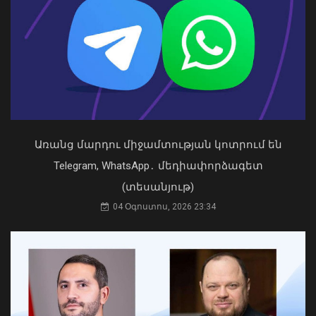
Առանց մարդու միջամտության կոտրում են
Կաթողիկոսը պետք է օրենքի առաջ
կանգնի, եթե հանցանք է գործել, կամ
Telegram, WhatsApp․ մեդիափորձագետ
արտաքին ազդեցության գործակալ
(տեսանյութ)
դարձել. աստվածաբան
Պատկերված անձը որոնվում է
04 Օգոստոս, 2026 23:34
07 Օգոստոս, 2026 17:03
նախաձեռնված քրեական վարույթի
շրջանակներում
09 Օգոստոս, 2026 20:48