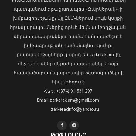
պատկանում է բացառապես «Զարկերակ»-ի
խմբագրությանը։ Այլ ԶԼՄ-ներում սույն կայքի
հրապարակումներից որևէ մեկն ամբողջական
վերահրապարակելու համար անհրաժեշտ է
Ավտովթար՝ Երևանում․ 4
խմբագրության համաձայնությունը։
տուժածներից 3-ը անչափահասներ են
Լրատվամիջոցները կարող են zarkerak.am-ից
09 Օգոստոս, 2026 21:53
մեջբերումներ վերահրապարակել միայն
հատվածաբար՝ պարտադիր օգտագործելով
հիպերհղում։
«Պարտվեցինք դաժան հիվանդության
Հեռ․ +(374) 91 531 297
դեմ ծանր պայքարում»․ կյանքից
Email: zarkerak.am@gmail.com
հեռացել է Արսեն Ասլանյանը
04 Օգոստոս, 2026 19:12
zarkerakinfo@yandex.ru
ԹՈՓ ԼՈՒՐԵՐ