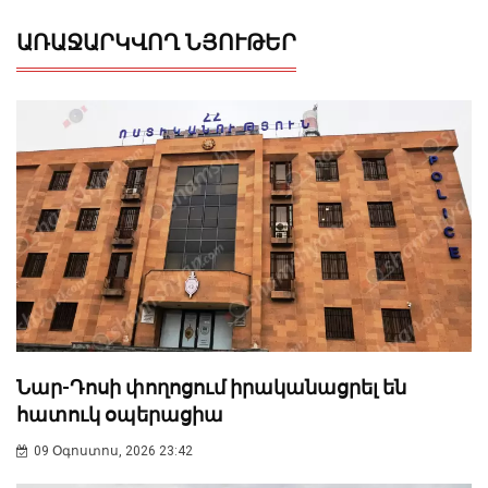
ԱՌԱՋԱՐԿՎՈՂ ՆՅՈՒԹԵՐ
Նար-Դոսի փողոցում իրականացրել են
հատուկ օպերացիա
09 Օգոստոս, 2026 23:42