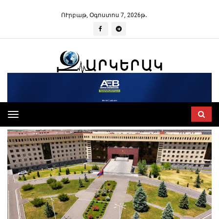
ՈՒրբաթ, Օգոստոս 7, 2026թ․
Toggle
navigation