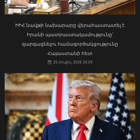
ԻԻՀ նավթի նախարարը վերահաստատել է
Իրանի պատրաստակամությունը՝
զարգացնելու համագործակցությունը
Հայաստանի հետ
Սուր աղիքային վարակ նախնական
25 Հուլիս, 2026 20:09
ախտորոշմամբ ԲԿ է տեղափոխվել
երեք անձ. ՍԱՏՄ-ն վերահսկողություն
է սկսել «Բամբու» բար-ռեստորանում
07 Օգոստոս, 2026 15:40
«Ուժեղ Հայաստան»-ը դեմ է
քվեարկելու ԱԺ նախագահի
պաշտոնում Ռուբեն Ռուբինյանի
թեկնածությանը
03 Օգոստոս, 2026 13:13