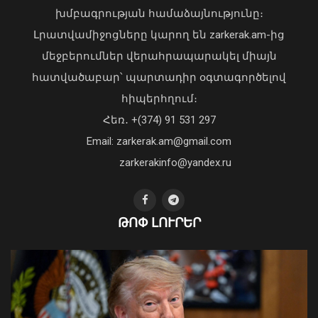
խմբագրության համաձայնությունը։
07 Օգոստոս, 2026 16:20
Լրատվամիջոցները կարող են zarkerak.am-ից
մեջբերումներ վերահրապարակել միայն
հատվածաբար՝ պարտադիր օգտագործելով
հիպերհղում։
Վարչապետ Փաշինյանն այցելել է
Հեռ․ +(374) 91 531 297
«ԷԼԵՎԵՅԹ ԷՅԱՅ» արհեստական
բանականության գործարան
Email: zarkerak.am@gmail.com
01 Օգոստոս, 2026 14:39
zarkerakinfo@yandex.ru
ԹՈՓ ԼՈՒՐԵՐ
2026-ի առաջին կիսամյակում
բարելավվել են հարկային
կարգապահության ցուցանիշները.
ՊԵԿ
07 Օգոստոս, 2026 16:08