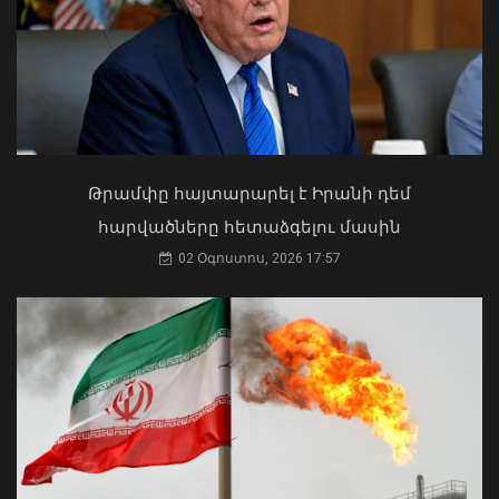
Ի՞նչ ուղերձ էր ոտքի չկանգնելը.
Աղաջանյանը` ընդդիմությանը
02 Օգոստոս, 2026 15:22
Թրամփը հայտարարել է Իրանի դեմ
հարվածները հետաձգելու մասին
02 Օգոստոս, 2026 17:57
Դիլիջանում աշակերտների և
ուսանողների համար
ներհամայնքային տրանսպորտը
կդառնա անվճար
07 Օգոստոս, 2026 15:56