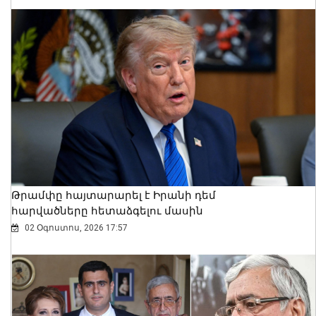
Կաթողիկոսի և Սրբազան հայրերի
գործով դատական նիստը
կանցկացվի դռնփակ
07 Օգոստոս, 2026 16:38
Թրամփը հայտարարել է Իրանի դեմ
հարվածները հետաձգելու մասին
02 Օգոստոս, 2026 17:57
Պատգամավորները 1 րոպե լռությամբ