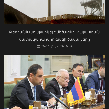
Մկրտության արարողությունից հետո
Արտաշատում 14 մարդ թունավորման
ախտանիշներով դիմել է ԲԿ. ՀՎԿԱԿ
02 Օգոստոս, 2026 15:06
Թեհրանն առաջարկել է մեծացնել Հայաստան
մատակարարվող գազի ծավալները
25 Հուլիս, 2026 15:54
Գայի պողոտայում բախվել են Hongqi-ն
և «Կիա»-ն. վերջինիս վարորդը
մահացել է
07 Օգոստոս, 2026 15:45
Առանց մարդու միջամտության
կոտրում են Telegram, WhatsApp․
մեդիափորձագետ (տեսանյութ)
04 Օգոստոս, 2026 23:34