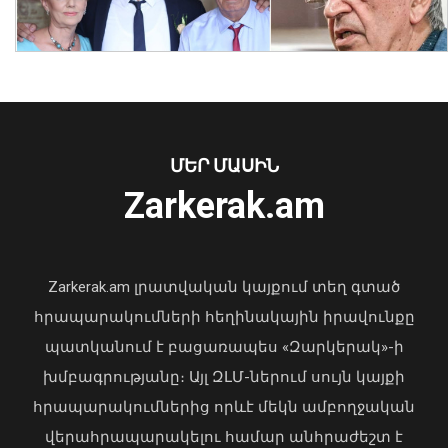
հարգեցին ցեղասպանված
ասորիների հիշատակը
07 Օգոստոս, 2026 16:29
ՄԵՐ ՄԱՍԻՆ
Zarkerak.am
«Պարտվեցինք դաժան հիվանդության
դեմ ծանր պայքարում»․ կյանքից
հեռացել է Արսեն Ասլանյանը
Zarkerak.am լրատվական կայքում տեղ գտած
04 Օգոստոս, 2026 19:12
հրապարակումների հեղինակային իրավունքը
պատկանում է բացառապես «Զարկերակ»-ի
խմբագրությանը։ Այլ ԶԼՄ-ներում սույն կայքի
Մինվոդիում կասեցվել է 16 միլիոն
հրապարակումներից որևէ մեկն ամբողջական
ռուբլու անօրինական տեղափոխումը
վերահրապարակելու համար անհրաժեշտ է
Հայաստան