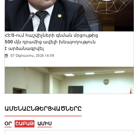
ՀԷՑ-ում հաշվիչների գնման մրցույթից
500 մլն դրամից ավելի խնայողություն
է արձանագրվել
07 Օգոստոս, 2026 16:59
ԱՄԵՆԱԸՆԹԵՐՑՎԱԾՆԵՐԸ
ՕՐ
ՇԱԲԱԹ
ԱՄԻՍ