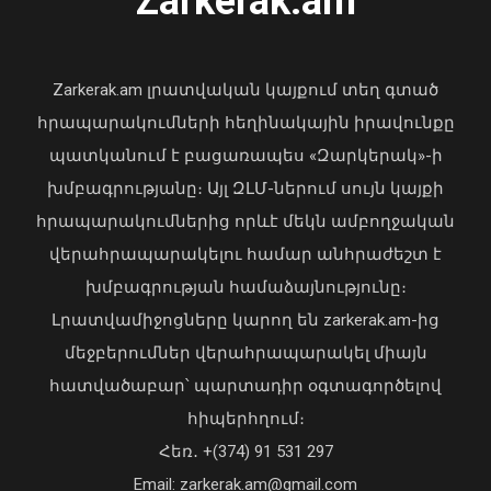
Zarkerak.am
«Պարտվեցինք դաժան հիվանդության
դեմ ծանր պայքարում»․ կյանքից
հեռացել է Արսեն Ասլանյանը
Zarkerak.am լրատվական կայքում տեղ գտած
04 Օգոստոս, 2026 19:12
հրապարակումների հեղինակային իրավունքը
պատկանում է բացառապես «Զարկերակ»-ի
խմբագրությանը։ Այլ ԶԼՄ-ներում սույն կայքի
Արթուր Խուդինյանը նշանակվել է ՓԾ
հրապարակումներից որևէ մեկն ամբողջական
տնօրենի տեղակալ․ Արամ
վերահրապարակելու համար անհրաժեշտ է
Ղազարյանն անձնակազմին է
խմբագրության համաձայնությունը։
ներկայացրել նորանշանակ
տեղակալին
Լրատվամիջոցները կարող են zarkerak.am-ից
07 Օգոստոս, 2026 21:05
մեջբերումներ վերահրապարակել միայն
հատվածաբար՝ պարտադիր օգտագործելով
հիպերհղում։
Վարչապետ Փաշինյանն այցելել է
Հեռ․ +(374) 91 531 297
«ԷԼԵՎԵՅԹ ԷՅԱՅ» արհեստական
բանականության գործարան
Email: zarkerak.am@gmail.com