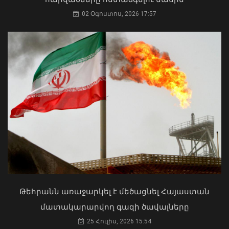
02 Օգոստոս, 2026 17:57
Երթևեկության կազմակերպման
փոփոխություն՝ Երևանի Սայաթ-
Նովայի պողոտայում
07 Օգոստոս, 2026 20:32
Մկրտության արարողությունից հետո
Արտաշատում 14 մարդ թունավորման
ախտանիշներով դիմել է ԲԿ. ՀՎԿԱԿ
02 Օգոստոս, 2026 15:06
Թեհրանն առաջարկել է մեծացնել Հայաստան
մատակարարվող գազի ծավալները
25 Հուլիս, 2026 15:54