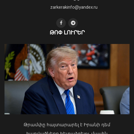
01 Օգոստոս, 2026 14:39
zarkerakinfo@yandex.ru
ԹՈՓ ԼՈՒՐԵՐ
Փրկարարները հայտանաբերել են
մոլորված զբոսաշրջիկներին
07 Օգոստոս, 2026 21:03
Ի՞նչ ուղերձ էր ոտքի չկանգնելը.
Աղաջանյանը` ընդդիմությանը
02 Օգոստոս, 2026 15:22
Թրամփը հայտարարել է Իրանի դեմ
հարվածները հետաձգելու մասին