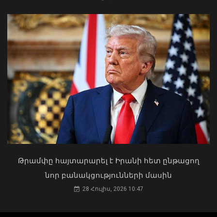
Ռուբեն Ռուբինյանն աշխարհի
խորհրդարանների
ամենաերիտասարդ նախագահն է
07 Օգոստոս, 2026 20:01
Դուք 5 տարի ինձնից փախած եք ման
եկել. Կոնջորյանը՝ «Հայաստան»
դաշինքի պատգամավորներին
04 Օգոստոս, 2026 15:53
Թրամփը հայտարարել է Իրանի հետ ընթացող
նոր բանակցությունների մասին
28 Հուլիս, 2026 10:47
Լեհաստանը կշարունակի աջակցել