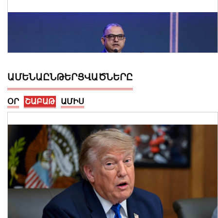
ԱՄԵՆԱԸՆԹԵՐՑՎԱԾՆԵՐԸ
ՕՐ
ՇԱԲԱԹ
ԱՄԻՍ
Փոխվարչապետ Տիգրան
Խաչատրյանը մասնակցել է
Շինարարի օրվան նվիրված
միջոցառմանը
07 Օգոստոս, 2026 21:53