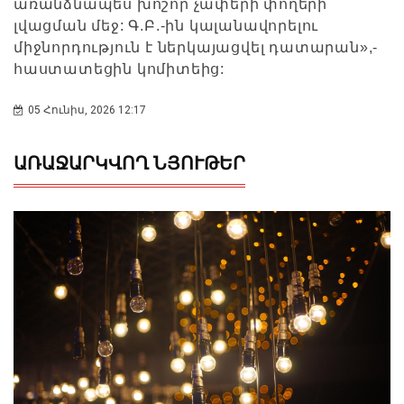
առանձնապես խոշոր չափերի փողերի
լվացման մեջ: Գ.Բ.-ին կալանավորելու
միջնորդություն է ներկայացվել դատարան»,-
հաստատեցին կոմիտեից:
05 Հունիս, 2026 12:17
ԱՌԱՋԱՐԿՎՈՂ ՆՅՈՒԹԵՐ