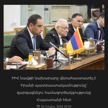
ԶՈՒ ԳՇ պետը զինծառայողների հետ
քննարկել է կարգապահության
բարձրացման խնդիրները
07 Օգոստոս, 2026 20:17
Առանց մարդու միջամտության
կոտրում են Telegram, WhatsApp․
մեդիափորձագետ (տեսանյութ)
04 Օգոստոս, 2026 23:34
ԻԻՀ նավթի նախարարը վերահաստատել է
Իրանի պատրաստակամությունը՝
զարգացնելու համագործակցությունը
Հայաստանի հետ
25 Հուլիս, 2026 20:09