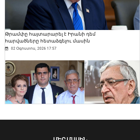
12 դեպք
07 Օգոստոս, 2026 23:30
Թրամփը հայտարարել է Իրանի դեմ
հարվածները հետաձգելու մասին
02 Օգոստոս, 2026 17:57
Հայաստանի 7 շախմատիստ
մեկնարկել է հաղթանակով․ Մ-20 ԵԱ
07 Օգոստոս, 2026 23:14
ՄԵՐ ՄԱՍԻՆ