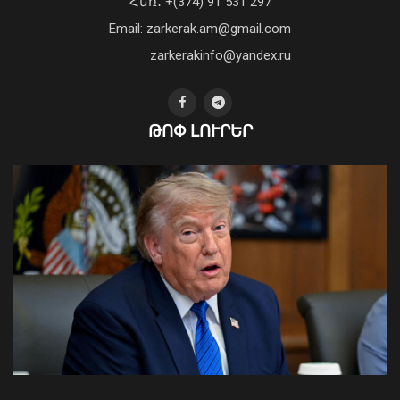
Հեռ․ +(374) 91 531 297
մեդիափորձագետ (տեսանյութ)
04 Օգոստոս, 2026 23:34
Email: zarkerak.am@gmail.com
zarkerakinfo@yandex.ru
ԹՈՓ ԼՈՒՐԵՐ
Ժամանակավորապես կդադարեցվի
մի շարք հասցեների
էլեկտրամատակարարումը
07 Օգոստոս, 2026 22:11
Ի՞նչ ուղերձ էր ոտքի չկանգնելը.
Աղաջանյանը` ընդդիմությանը
02 Օգոստոս, 2026 15:22