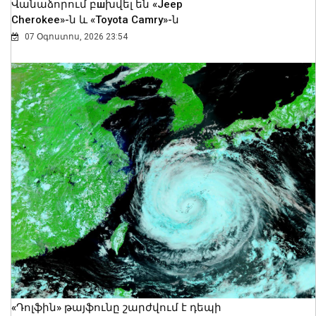
Վանաձորում բшխվել են «Jeep
Cherokee»-ն և «Toyota Camry»-ն
07 Օգոստոս, 2026 23:54
«Դոլֆին» թայֆունը շարժվում է դեպի