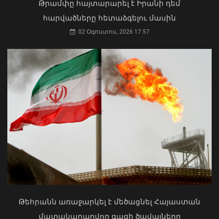
Թրամփը հայտարարել է Իրանի դեմ
հարվածները հետաձգելու մասին
02 Օգոստոս, 2026 17:57
Փոխվարչապետ Տիգրան
Խաչատրյանը մասնակցել է
Շինարարի օրվան նվիրված
միջոցառմանը
07 Օգոստոս, 2026 21:53
Ուկրաինայի Գերագույն Ռադայի
նախագահը շնորհավորել է ՀՀ ԱԺ
նախագահին
04 Օգոստոս, 2026 17:41
Թեհրանն առաջարկել է մեծացնել Հայաստան
մատակարարվող գազի ծավալները