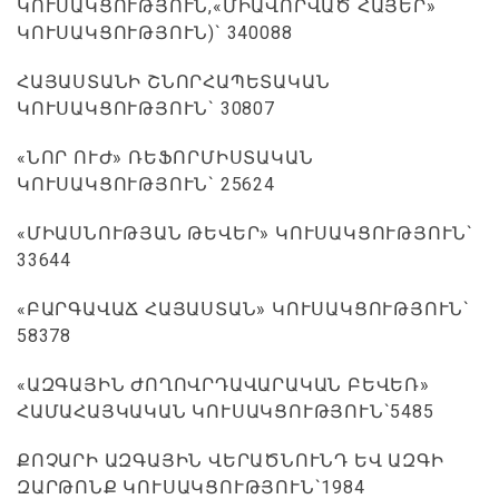
ԿՈՒՍԱԿՑՈՒԹՅՈՒՆ,«ՄԻԱՎՈՐՎԱԾ ՀԱՅԵՐ»
ԿՈՒՍԱԿՑՈՒԹՅՈՒՆ)` 340088
ՀԱՅԱՍՏԱՆԻ ՇՆՈՐՀԱՊԵՏԱԿԱՆ
ԿՈՒՍԱԿՑՈՒԹՅՈՒՆ` 30807
«ՆՈՐ ՈՒԺ» ՌԵՖՈՐՄԻՍՏԱԿԱՆ
ԿՈՒՍԱԿՑՈՒԹՅՈՒՆ` 25624
«ՄԻԱՍՆՈՒԹՅԱՆ ԹԵՎԵՐ» ԿՈՒՍԱԿՑՈՒԹՅՈՒՆ`
33644
«ԲԱՐԳԱՎԱՃ ՀԱՅԱՍՏԱՆ» ԿՈՒՍԱԿՑՈՒԹՅՈՒՆ`
58378
«ԱԶԳԱՅԻՆ ԺՈՂՈՎՐԴԱՎԱՐԱԿԱՆ ԲԵՎԵՌ»
ՀԱՄԱՀԱՅԿԱԿԱՆ ԿՈՒՍԱԿՑՈՒԹՅՈՒՆ`5485
ՔՈՉԱՐԻ ԱԶԳԱՅԻՆ ՎԵՐԱԾՆՈՒՆԴ ԵՎ ԱԶԳԻ
ԶԱՐԹՈՆՔ ԿՈՒՍԱԿՑՈՒԹՅՈՒՆ`1984