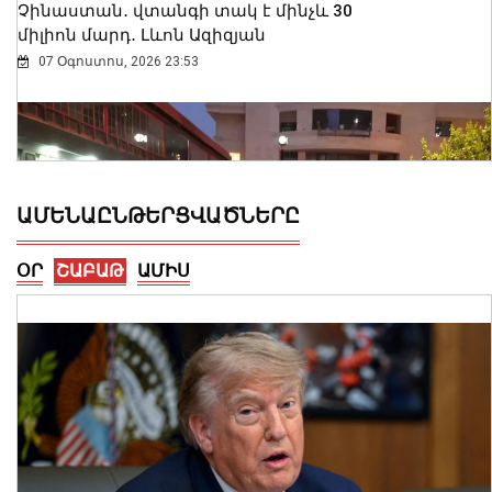
Չինաստան․ վտանգի տակ է մինչև 30
միլիոն մարդ․ Լևոն Ազիզյան
07 Օգոստոս, 2026 23:53
ԱՄԵՆԱԸՆԹԵՐՑՎԱԾՆԵՐԸ
ՕՐ
ՇԱԲԱԹ
ԱՄԻՍ
Երևանում արձանագրվել է առանց
իրավական հիմքերի վճարովի
ավտոկայանատեղի կազմակերպելու