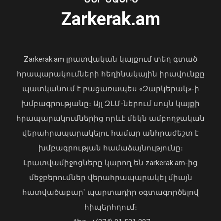
Zarkerak.am
«Պարտվեցինք դաժան հիվանդության
դեմ ծանր պայքարում»․ կյանքից
հեռացել է Արսեն Ասլանյանը
Zarkerak.am լրատվական կայքում տեղ գտած
04 Օգոստոս, 2026 19:12
հրապարակումների հեղինակային իրավունքը
պատկանում է բացառապես «Զարկերակ»-ի
խմբագրությանը։ Այլ ԶԼՄ-ներում սույն կայքի
հրապարակումներից որևէ մեկն ամբողջական
վերահրապարակելու համար անհրաժեշտ է
խմբագրության համաձայնությունը։
Հայաստանի հավաքականի նախկին
Լրատվամիջոցները կարող են zarkerak.am-ից
մարզիչը կգլխավորի Ղազախստանի
մեջբերումներ վերահրապարակել միայն
հավաքականը
հատվածաբար՝ պարտադիր օգտագործելով
07 Օգոստոս, 2026 22:44
Առանց մարդու միջամտության
հիպերհղում։
կոտրում են Telegram, WhatsApp․