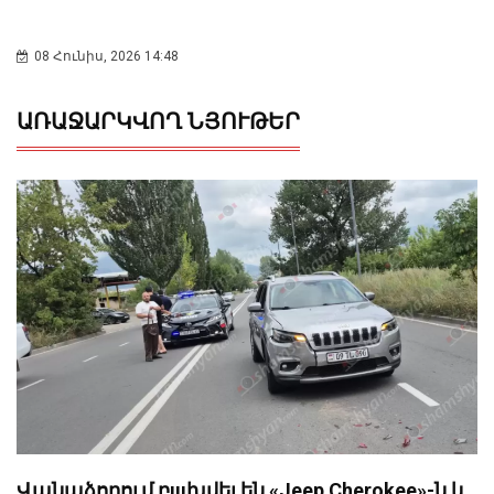
08 Հունիս, 2026 14:48
ԱՌԱՋԱՐԿՎՈՂ ՆՅՈՒԹԵՐ
Վանաձորում բшխվել են «Jeep Cherokee»-ն և