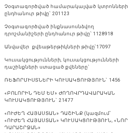
Չօգտագործված համարակալված կտրոնների
ընդհանուր թիվը՝ 201123
Չօգտագործված ինքնասոսնձվող
դրոշմանիշերի ընդհանուր թիվը՝ 1128918
Անվավեր քվեաթերթիկների թիվը՝17097
Կուսակցությունների, կուսակցությունների
դաշինքների ստացած քվեները`
ՌԵՖՈՐՄԻՍՏՆԵՐԻ ԿՈՒՍԱԿՑՈՒԹՅՈՒՆ` 1456
«ԲՈԼՈՐԻՆ ԴԵՄ ԵՄ» ԺՈՂՈՎՐԴԱՎԱՐԱԿԱՆ
ԿՈՒՍԱԿՑՈՒԹՅՈՒՆ` 21477
«ՈՒԺԵՂ ՀԱՅԱՍՏԱՆ» ԴԱՇԻՆՔ (կազմում՝
«ՈՒԺԵՂ ՀԱՅԱՍՏԱՆ» ԿՈՒՍԱԿՑՈՒԹՅՈՒՆ, «ՆՈՐ
ԴԱՐԱՇՐՋԱՆ»