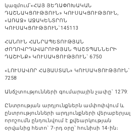
կազմում՝«ՀԱՅ ՅԵՂԱՓՈԽԱԿԱՆ
ԴԱՇՆԱԿՑՈՒԹՅՈՒՆ» ԿՈՒՍԱԿՑՈՒԹՅՈՒՆ,
«ԱՌԱՋ» ԱՋԱԿԵՆՏՐՈՆ
ԿՈՒՍԱԿՑՈՒԹՅՈՒՆ`145113
ՀԱՆՈՒՆ ՀԱՆՐԱՊԵՏՈՒԹՅԱՆ
ԺՈՂՈՎՐԴԱՎԱՐՈՒԹՅԱՆ ՊԱՇՏՊԱՆՆԵՐԻ
ԴԱՇԻՆՔ» ԿՈՒՍԱԿՑՈՒԹՅՈՒՆ` 6750
«ԼՈՒՍԱՎՈՐ ՀԱՅԱՍՏԱՆ» ԿՈՒՍԱԿՑՈՒԹՅՈՒՆ`
7258
Անճշտությունների գումարային չափը` 1279:
Ընտրության արդյունքներն ամփոփվում և
ընտրությունների արդյունքների վերաբերյալ
որոշումն ընդունվում է քվեարկության
օրվանից հետո` 7-րդ օրը՝ հունիսի 14-ին։