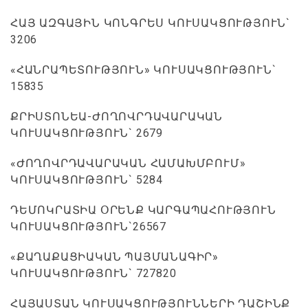
ՀԱՅ ԱԶԳԱՅԻՆ ԿՈՆԳՐԵՍ ԿՈՒՍԱԿՑՈՒԹՅՈՒՆ`
3206
«ՀԱՆՐԱՊԵՏՈՒԹՅՈՒՆ» ԿՈՒՍԱԿՑՈՒԹՅՈՒՆ`
15835
ՔՐԻՍՏՈՆԵԱ-ԺՈՂՈՎՐԴԱՎԱՐԱԿԱՆ
ԿՈՒՍԱԿՑՈՒԹՅՈՒՆ` 2679
«ԺՈՂՈՎՐԴԱՎԱՐԱԿԱՆ ՀԱՄԱԽՄԲՈՒՄ»
ԿՈՒՍԱԿՑՈՒԹՅՈՒՆ` 5284
ԴԵՄՈԿՐԱՏԻԱ ՕՐԵՆՔ ԿԱՐԳԱՊԱՀՈՒԹՅՈՒՆ
ԿՈՒՍԱԿՑՈՒԹՅՈՒՆ`26567
«ՔԱՂԱՔԱՑԻԱԿԱՆ ՊԱՅՄԱՆԱԳԻՐ»
ԿՈՒՍԱԿՑՈՒԹՅՈՒՆ` 727820
ՀԱՅԱՍՏԱՆ ԿՈՒՍԱԿՑՈՒԹՅՈՒՆՆԵՐԻ ԴԱՇԻՆՔ