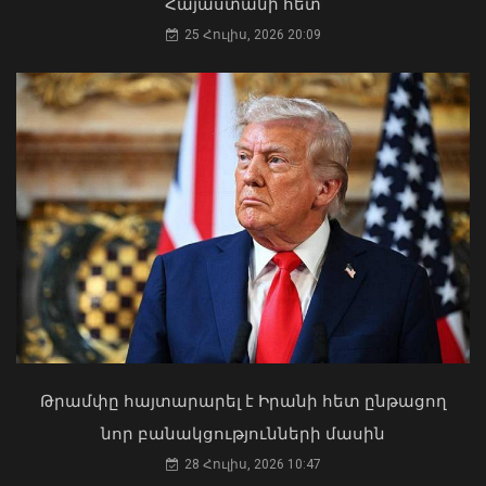
Հայաստանի հետ
25 Հուլիս, 2026 20:09
Արթուր Խուդինյանը նշանակվել է ՓԾ
տնօրենի տեղակալ․ Արամ
Ղազարյանն անձնակազմին է
ներկայացրել նորանշանակ
տեղակալին
Դուք 5 տարի ինձնից փախած եք ման
07 Օգոստոս, 2026 21:05
եկել. Կոնջորյանը՝ «Հայաստան»
դաշինքի պատգամավորներին
04 Օգոստոս, 2026 15:53
Թրամփը հայտարարել է Իրանի հետ ընթացող
նոր բանակցությունների մասին
28 Հուլիս, 2026 10:47