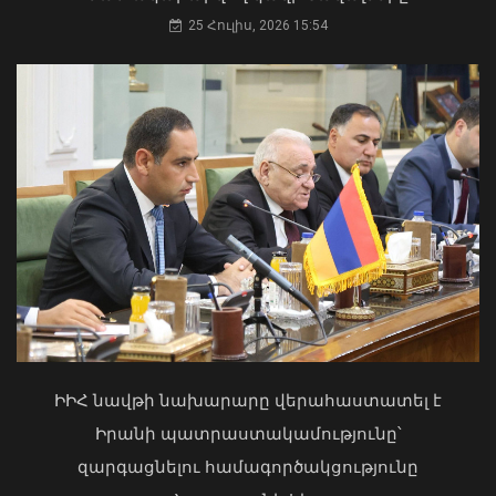
25 Հուլիս, 2026 15:54
Վայոց ձորի քրեական ոստիկանները
դանակահարության դեպք են
բացահայտել․ կատարվում է
նախաքննություն
Մկրտության արարողությունից հետո
07 Օգոստոս, 2026 21:30
Արտաշատում 14 մարդ թունավորման
ախտանիշներով դիմել է ԲԿ. ՀՎԿԱԿ
02 Օգոստոս, 2026 15:06
ԻԻՀ նավթի նախարարը վերահաստատել է
Իրանի պատրաստակամությունը՝
զարգացնելու համագործակցությունը