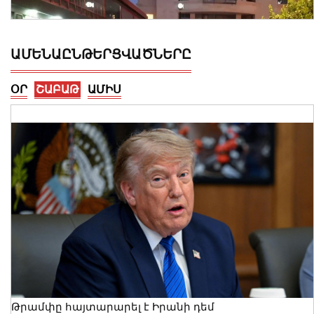
ԱՄԵՆԱԸՆԹԵՐՑՎԱԾՆԵՐԸ
ՕՐ
ՇԱԲԱԹ
ԱՄԻՍ
Երևանում արձանագրվել է առանց
իրավական հիմքերի վճարովի
ավտոկայանատեղի կազմակերպելու
12 դեպք
07 Օգոստոս, 2026 23:30
Թրամփը հայտարարել է Իրանի դեմ