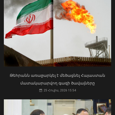
Փոխվարչապետ Տիգրան
Խաչատրյանը մասնակցել է
Շինարարի օրվան նվիրված
միջոցառմանը
07 Օգոստոս, 2026 21:53
Մկրտության արարողությունից հետո
Արտաշատում 14 մարդ թունավորման
ախտանիշներով դիմել է ԲԿ. ՀՎԿԱԿ
02 Օգոստոս, 2026 15:06
Թեհրանն առաջարկել է մեծացնել Հայաստան
մատակարարվող գազի ծավալները
25 Հուլիս, 2026 15:54