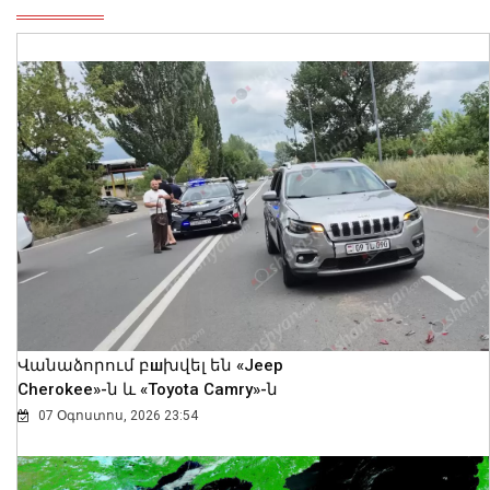
Վանաձորում բшխվել են «Jeep
Cherokee»-ն և «Toyota Camry»-ն
07 Օգոստոս, 2026 23:54