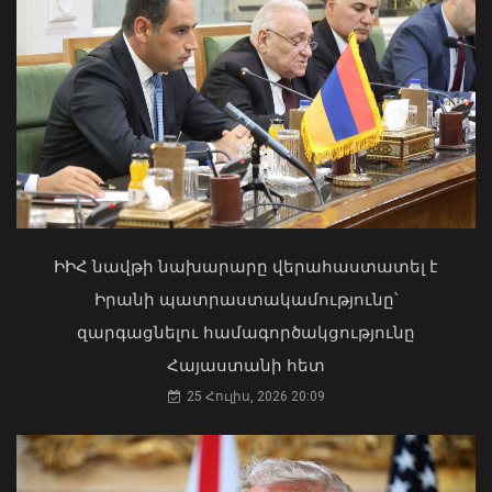
Վայոց ձորի քրեական ոստիկանները
դանակահարության դեպք են
բացահայտել․ կատարվում է
նախաքննություն
Ուկրաինայի Գերագույն Ռադայի
07 Օգոստոս, 2026 21:30
նախագահը շնորհավորել է ՀՀ ԱԺ
նախագահին
04 Օգոստոս, 2026 17:41
ԻԻՀ նավթի նախարարը վերահաստատել է
Իրանի պատրաստակամությունը՝
զարգացնելու համագործակցությունը
Հայաստանի հետ
25 Հուլիս, 2026 20:09
Արթուր Խուդինյանը նշանակվել է ՓԾ
տնօրենի տեղակալ․ Արամ