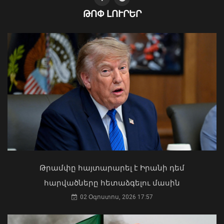
ԹՈՓ ԼՈՒՐԵՐ
Ժամանակավորապես կդադարեցվի
մի շարք հասցեների
էլեկտրամատակարարումը
07 Օգոստոս, 2026 22:11
Ի՞նչ ուղերձ էր ոտքի չկանգնելը.
Աղաջանյանը` ընդդիմությանը
02 Օգոստոս, 2026 15:22
Թրամփը հայտարարել է Իրանի դեմ
հարվածները հետաձգելու մասին
02 Օգոստոս, 2026 17:57