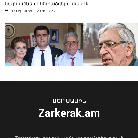
հարվածները հետաձգելու մասին
02 Օգոստոս, 2026 17:57
Հայաստանի 7 շախմատիստ
մեկնարկել է հաղթանակով․ Մ-20 ԵԱ
07 Օգոստոս, 2026 23:14
ՄԵՐ ՄԱՍԻՆ
Zarkerak.am
«Պարտվեցինք դաժան հիվանդության
դեմ ծանր պայքարում»․ կյանքից
հեռացել է Արսեն Ասլանյանը