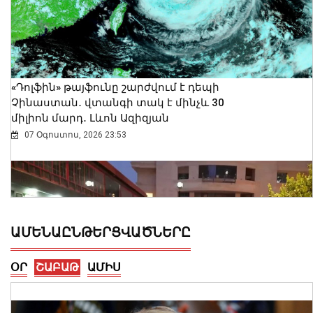
«Դոլֆին» թայֆունը շարժվում է դեպի
Չինաստան․ վտանգի տակ է մինչև 30
միլիոն մարդ․ Լևոն Ազիզյան
07 Օգոստոս, 2026 23:53
ԱՄԵՆԱԸՆԹԵՐՑՎԱԾՆԵՐԸ
ՕՐ
ՇԱԲԱԹ
ԱՄԻՍ