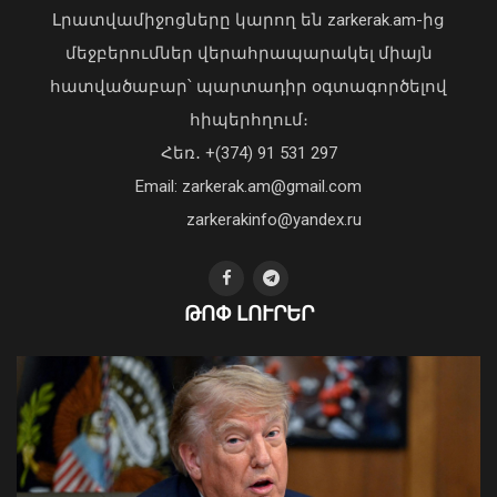
Հայաստանի հավաքականի նախկին
Լրատվամիջոցները կարող են zarkerak.am-ից
մարզիչը կգլխավորի Ղազախստանի
մեջբերումներ վերահրապարակել միայն
հավաքականը
հատվածաբար՝ պարտադիր օգտագործելով
07 Օգոստոս, 2026 22:44
Առանց մարդու միջամտության
հիպերհղում։
կոտրում են Telegram, WhatsApp․
Հեռ․ +(374) 91 531 297
մեդիափորձագետ (տեսանյութ)
04 Օգոստոս, 2026 23:34
Email: zarkerak.am@gmail.com
zarkerakinfo@yandex.ru
ԹՈՓ ԼՈՒՐԵՐ
Ժամանակավորապես կդադարեցվի
մի շարք հասցեների
էլեկտրամատակարարումը