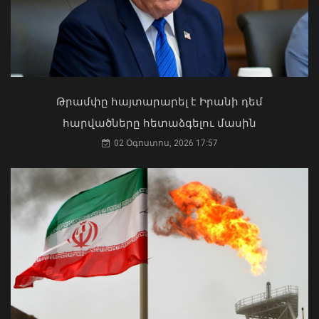
07 Օգոստոս, 2026 22:11
Ի՞նչ ուղերձ էր ոտքի չկանգնելը.
Աղաջանյանը` ընդդիմությանը
02 Օգոստոս, 2026 15:22
Թրամփը հայտարարել է Իրանի դեմ
հարվածները հետաձգելու մասին
02 Օգոստոս, 2026 17:57
Փոխվարչապետ Տիգրան
Խաչատրյանը մասնակցել է
Շինարարի օրվան նվիրված
միջոցառմանը
07 Օգոստոս, 2026 21:53
Մկրտության արարողությունից հետո
Արտաշատում 14 մարդ թունավորման