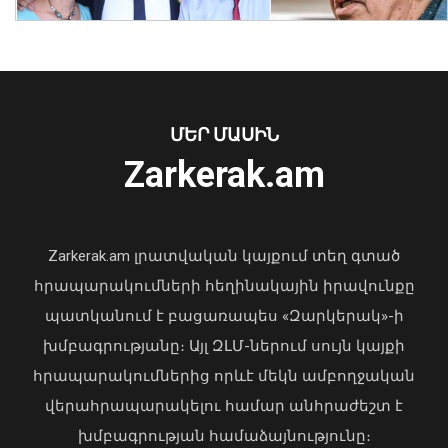
Հայաստանի 7 շախմատիստ
մեկնարկել է հաղթանակով․ Մ-20 ԵԱ
07 Օգոստոս, 2026 23:14
ՄԵՐ ՄԱՍԻՆ
Zarkerak.am
«Պարտվեցինք դաժան հիվանդության
դեմ ծանր պայքարում»․ կյանքից
հեռացել է Արսեն Ասլանյանը
Zarkerak.am լրատվական կայքում տեղ գտած
04 Օգոստոս, 2026 19:12
հրապարակումների հեղինակային իրավունքը
պատկանում է բացառապես «Զարկերակ»-ի
խմբագրությանը։ Այլ ԶԼՄ-ներում սույն կայքի
հրապարակումներից որևէ մեկն ամբողջական
վերահրապարակելու համար անհրաժեշտ է
խմբագրության համաձայնությունը։