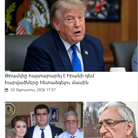
Երևանում արձանագրվել է առանց
իրավական հիմքերի վճարովի
ավտոկայանատեղի կազմակերպելու
12 դեպք
07 Օգոստոս, 2026 23:30
Թրամփը հայտարարել է Իրանի դեմ
հարվածները հետաձգելու մասին
02 Օգոստոս, 2026 17:57