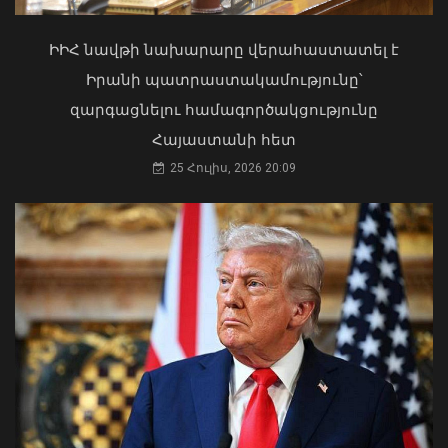
ԻԻՀ նավթի նախարարը վերահաստատել է
Իրանի պատրաստակամությունը՝
զարգացնելու համագործակցությունը
Հայաստանի հետ
25 Հուլիս, 2026 20:09
Արթուր Խուդինյանը նշանակվել է ՓԾ
տնօրենի տեղակալ․ Արամ
Ղազարյանն անձնակազմին է
ներկայացրել նորանշանակ
տեղակալին
Դուք 5 տարի ինձնից փախած եք ման
07 Օգոստոս, 2026 21:05
եկել. Կոնջորյանը՝ «Հայաստան»
դաշինքի պատգամավորներին
04 Օգոստոս, 2026 15:53