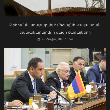
ախտանիշներով դիմել է ԲԿ. ՀՎԿԱԿ
02 Օգոստոս, 2026 15:06
Թեհրանն առաջարկել է մեծացնել Հայաստան
մատակարարվող գազի ծավալները
25 Հուլիս, 2026 15:54
Վայոց ձորի քրեական ոստիկանները
դանակահարության դեպք են
բացահայտել․ կատարվում է
նախաքննություն
Ուկրաինայի Գերագույն Ռադայի
07 Օգոստոս, 2026 21:30
նախագահը շնորհավորել է ՀՀ ԱԺ
նախագահին
04 Օգոստոս, 2026 17:41