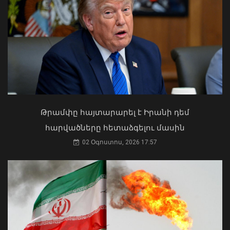
05 Օգոստոս, 2026 22:36
Ի՞նչ ուղերձ էր ոտքի չկանգնելը.
Աղաջանյանը` ընդդիմությանը
02 Օգոստոս, 2026 15:22
Թրամփը հայտարարել է Իրանի դեմ
հարվածները հետաձգելու մասին
02 Օգոստոս, 2026 17:57
Գեղարքունիքի մարզում բախվել են
«Jeep»-ն ու «Ford»-ը. կա 4 վիրավոր
05 Օգոստոս, 2026 22:23