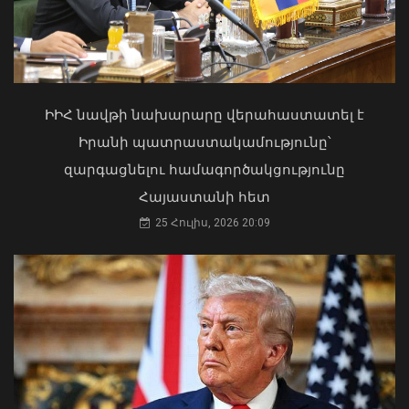
Երևանի Կենտրոնում պետության
սեփականության իրավունքն է
վերականգնվել 51,9 քմ նկուղային
ԻԻՀ նավթի նախարարը վերահաստատել է
տարածքի և հողամասի նկատմամբ
Իրանի պատրաստակամությունը՝
31 Հուլիս, 2026 15:26
զարգացնելու համագործակցությունը
Մհեր Գրիգորյանը և Արյե Լայթսթոունը
Հայաստանի հետ
քննարկել են ԹՐԻՓՓ նախագիծը և
դրա իրականացման կարևորությունը
25 Հուլիս, 2026 20:09
05 Օգոստոս, 2026 21:49