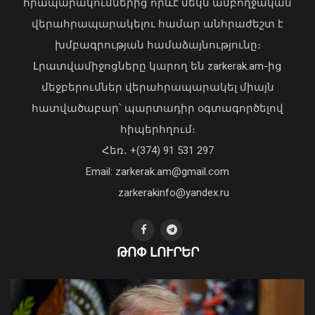
նպատակով ԿԳՄՍՆ-ին կհատկացվի
հրապարակումներից որևէ մեկն ամբողջական
1,697.0 հազար դրամ
վերահրապարակելու համար անհրաժեշտ է
05 Օգոստոս, 2026 23:01
խմբագրության համաձայնությունը։
Լրատվամիջոցները կարող են zarkerak.am-ից
մեջբերումներ վերահրապարակել միայն
հատվածաբար՝ պարտադիր օգտագործելով
հիպերհղում։
Վարչապետ Փաշինյանն այցելել է
Հեռ․ +(374) 91 531 297
«ԷԼԵՎԵՅԹ ԷՅԱՅ» արհեստական
բանականության գործարան
Email: zarkerak.am@gmail.com
01 Օգոստոս, 2026 14:39
zarkerakinfo@yandex.ru
ԹՈՓ ԼՈՒՐԵՐ
Գազամատակարարման պլանային
դադարեցումներ Երևան, Վանաձոր,
Ստեփանավան, Գյումրի քաղաքների
մի շարք հասցեներում