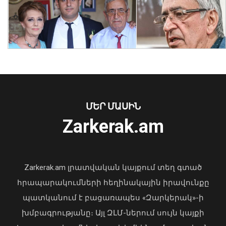
Ինչպե՞ս է շոգն ազդում սրտի վրա և
ինչպես պաշտպանվել. ԱՆ-ի
խորհուրդները
05 Օգոստոս, 2026 23:17
ՄԵՐ ՄԱՍԻՆ
Zarkerak.am
«Պարտվեցինք դաժան հիվանդության
դեմ ծանր պայքարում»․ կյանքից
հեռացել է Արսեն Ասլանյանը
Zarkerak.am լրատվական կայքում տեղ գտած
04 Օգոստոս, 2026 19:12
հրապարակումների հեղինակային իրավունքը
Ռաիսա Մկրտչյանի
պատկանում է բացառապես «Զարկերակ»-ի
հուղարկավորության հետ կապված
խմբագրությանը։ Այլ ԶԼՄ-ներում սույն կայքի
ծախսերը փոխհատուցելու