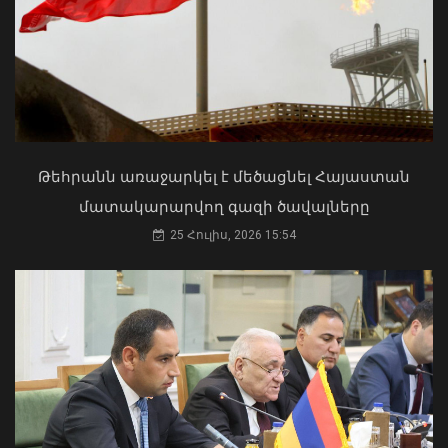
ՀՀ երկաթուղին ազգային
ռազմավարական սեփականություն է
և պետք է կառավարվի ՀՀ
ինքնիշխանության ներքո.
Թեհրանն առաջարկել է մեծացնել Հայաստան
Բաբաջանյան
մատակարարվող գազի ծավալները
31 Հուլիս, 2026 12:08
25 Հուլիս, 2026 15:54
Բուլղարիայի ԱԳՆ-ն շնորհավորել է
Արարատ Միրզոյանին
05 Օգոստոս, 2026 22:13