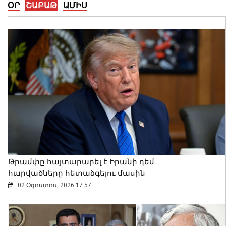
ՕՐ
ՇԱԲԱԹ
ԱՄԻՍ
Արմեն Մամաջանյանը նշանակվել է ԱԺ
նախագահի տեղակալի խորհրդական
05 Օգոստոս, 2026 23:31
Թրամփը հայտարարել է Իրանի դեմ
հարվածները հետաձգելու մասին
02 Օգոստոս, 2026 17:57