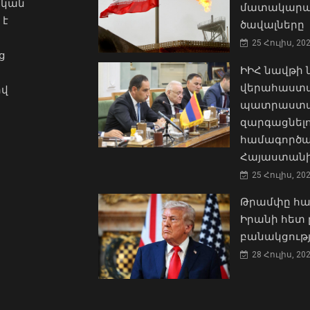
ական
մատակարա
 է
ծավալները
25 Հուլիս, 20
ց
ԻԻՀ նավթի
վերահաստա
ով
պատրաստակ
զարգացնել
համագործա
Հայաստանի
25 Հուլիս, 20
Թրամփը հա
Իրանի հետ 
բանակցությ
28 Հուլիս, 20