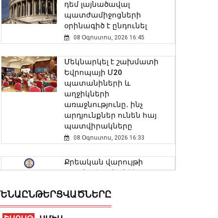
դեմ լայնածավալ
պատժամիջոցների
օրինագիծ է ընդունել
08 Օգոստոս, 2026 16:45
Մեկնարկել է շախմատի
Եվրոպայի Մ20
պատանիների և
աղջիկների
առաջնությունը․ ինչ
արդյունքներ ունեն հայ
պատվիրակները
08 Օգոստոս, 2026 16:33
Քրեական վարույթի
շրջանակում անձի
անձնական և ընտանեկան
ԵՆԱԸՆԹԵՐՑՎԱԾՆԵՐԸ
կյանքին առնչվող
տվյալների անհարկի
հրապարակումն