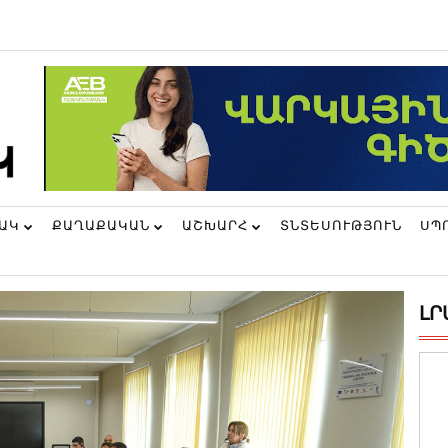
ՆԱԿ
ՔԱՂԱՔԱԿԱՆ
ԱՇԽԱՐՀ
ՏՆՏԵՍՈՒԹՅՈՒՆ
ՍՊ
ԼՐ