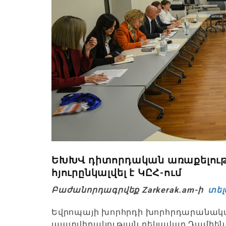
ԵԽԽՎ դիտորդական առաքելութ
հյուրընկալվել է ԿԸՀ-ում
Բաժանորդագրվեք Zarkerak.am-ի
տել
Եվրոպայի խորհրդի խորհրդարանակա
պատվիրակության ղեկավար Դամիեն Կ