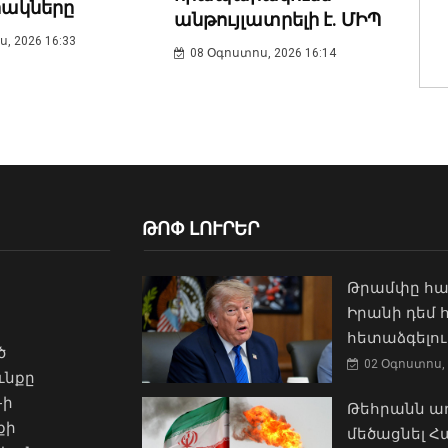
ակները
անթույլատրելի է. ՄԻՊ
, 2026 16:33
08 Օգոստոս, 2026 16:14
ԹՈՓ ԼՈՒՐԵՐ
Թրամփը հա
Իրանի դեմ
հետաձգելու
ծ
02 Օգոստոս, 
ւնքը
-ի
Թեհրանն առ
քի
մեծացնել 