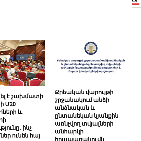
ՕՐ
Քրեական վարույթի
ել է շախմատի
շրջանակում անձի
ի Մ20
անձնական և
ների և
ընտանեկան կյանքին
րի
առնչվող տվյալների
յունը․ ինչ
անհարկի
ներ ունեն հայ
հրապարակումն