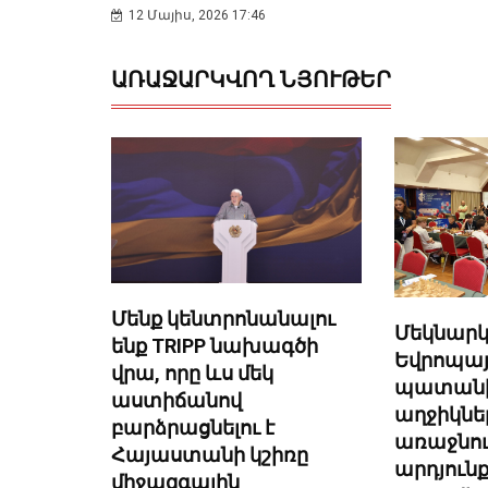
12 Մայիս, 2026 17:46
ԱՌԱՋԱՐԿՎՈՂ ՆՅՈՒԹԵՐ
Մենք կենտրոնանալու
Մեկնարկ
ենք TRIPP նախագծի
Եվրոպայ
վրա, որը ևս մեկ
պատանի
աստիճանով
աղջիկնե
բարձրացնելու է
առաջնութ
Հայաստանի կշիռը
արդյունք
միջազգային