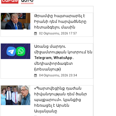
ՇԱԲԱԹ
ԱՄԻՍ
անթույլատրելի է. ՄԻՊ
08 Օգոստոս, 2026 16:14
Թրամփը հայտարարել է
Իրանի դեմ հարվածները
Փարիզը կշարունակի
հետաձգելու մասին
աջակցել Հայաստանի և
02 Օգոստոս, 2026 17:57
Ադրբեջանի միջև
գործընթացին. Ֆրանսիայի
ԱԳՆ
Առանց մարդու
միջամտության կոտրում են
08 Օգոստոս, 2026 16:05
Telegram, WhatsApp․
մեդիափորձագետ
Խաղաղությունը
(տեսանյութ)
շրջադարձային է մեր
04 Օգոստոս, 2026 23:34
երկրում տնտեսական և
ներդրումային միջավայրը
փոխելու տեսակետից.
«Պարտվեցինք դաժան
Փաշինյան
հիվանդության դեմ ծանր
պայքարում»․ կյանքից
08 Օգոստոս, 2026 15:49
հեռացել է Արսեն
Ասլանյանը
Հրազդանում գործարկվեց