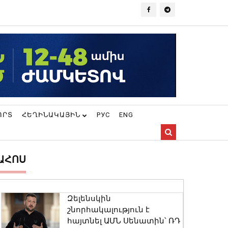
ՈՐՏ
ՀԵՂԻՆԱԿԱՅԻՆ
РУС
ENG
ԱՀՈՍ
Զելենսկին
շնորհակալություն է
հայտնել ԱՄՆ Սենատին՝ ՌԴ