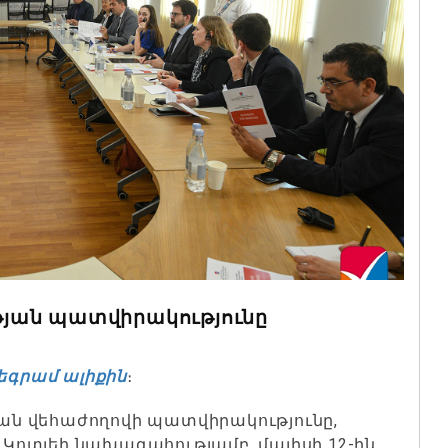
յան պատվիրակությունը
եգրամ ալիքին
։
ն վեհաժողովի պատվիրակությունը,
ոտյեի նախագահությամբ, մայիսի 12-ին