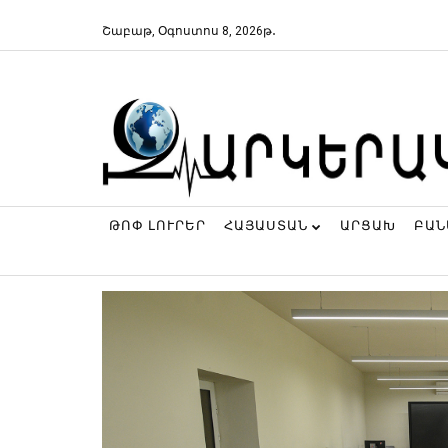
Շաբաթ, Օգոստոս 8, 2026թ․
ԹՈՓ ԼՈՒՐԵՐ
ՀԱՅԱՍՏԱՆ
ԱՐՑԱԽ
ԲԱ