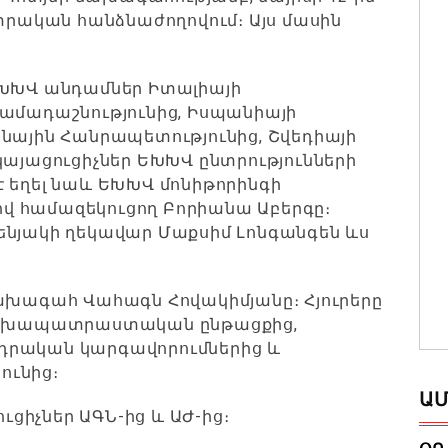
նտրական հանձնաժողովում։ Այս մասին
ԵԽԽՎ անդամներ Իտալիայի
Համադաշնությունից, Իսպանիայի
շնային Հանրապետությունից, Շվեդիայի
կայացուցիչներ ԵԽԽՎ ընտրությունների
է եղել նաև ԵԽԽՎ մոնիթորինգի
վ համազեկուցող Բորիանա Աբերգը։
ենյակի ղեկավար Մաքսիմ Լոնգանգեն ևս
նախագահ Վահագն Հովակիմյանը։ Հյուրերը
 նախապատրաստական ընթացքից,
դրական կարգավորումներից և
ունից։
ԱՄ
ուցիչներ ԱԳՆ-ից և ԱԺ-ից։