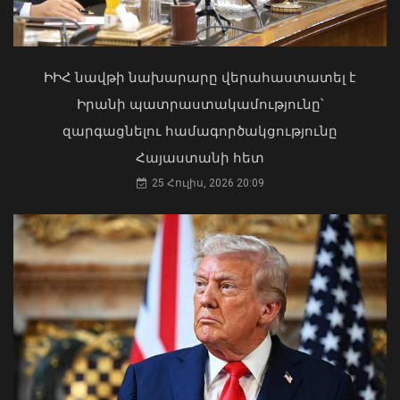
լճի լողափերից մեկում փրկել են 27-
ամյա տղայի կյանքը
Փոփոխություններ են կատարվել
02 Օգոստոս, 2026 18:26
Երևանի ավտոբուսային
երթուղիներում
ԻԻՀ նավթի նախարարը վերահաստատել է
06 Օգոստոս, 2026 21:47
Իրանի պատրաստակամությունը՝
զարգացնելու համագործակցությունը
Հայաստանի հետ
25 Հուլիս, 2026 20:09
«Ուժեղ Հայաստան»-ը դեմ է
քվեարկելու ԱԺ նախագահի