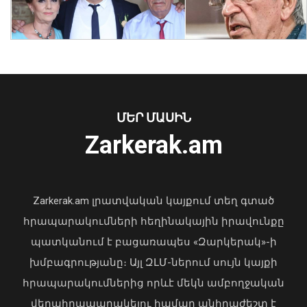
Նուբարաշենում աղբակույտից դուրս
բերված քաղաքացին հիվանդանոցում
մահացել է․ ՆԳՆ
ՄԵՐ ՄԱՍԻՆ
06 Օգոստոս, 2026 23:14
Zarkerak.am
«Պարտվեցինք դաժան հիվանդության
դեմ ծանր պայքարում»․ կյանքից
հեռացել է Արսեն Ասլանյանը
Zarkerak.am լրատվական կայքում տեղ գտած
04 Օգոստոս, 2026 19:12
հրապարակումների հեղինակային իրավունքը
պատկանում է բացառապես «Զարկերակ»-ի
խմբագրությանը։ Այլ ԶԼՄ-ներում սույն կայքի
հրապարակումներից որևէ մեկն ամբողջական
վերահրապարակելու համար անհրաժեշտ է