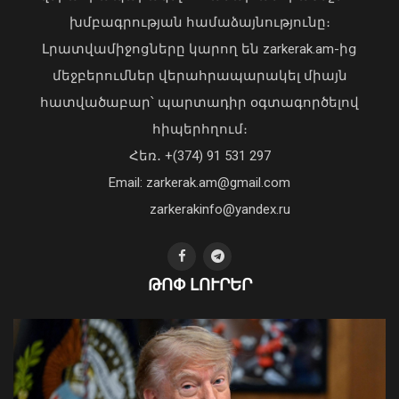
խմբագրության համաձայնությունը։
Լրատվամիջոցները կարող են zarkerak.am-ից
Վահագն Խաչատուրյանն ընդունել է
մեջբերումներ վերահրապարակել միայն
Picsart ընկերության հիմնադիր և
հատվածաբար՝ պարտադիր օգտագործելով
գործադիր տնօրեն Հովհաննես
հիպերհղում։
Ավոյանին
Վարչապետ Փաշինյանն այցելել է
Հեռ․ +(374) 91 531 297
06 Օգոստոս, 2026 22:51
«ԷԼԵՎԵՅԹ ԷՅԱՅ» արհեստական
բանականության գործարան
Email: zarkerak.am@gmail.com
01 Օգոստոս, 2026 14:39
zarkerakinfo@yandex.ru
ԹՈՓ ԼՈՒՐԵՐ