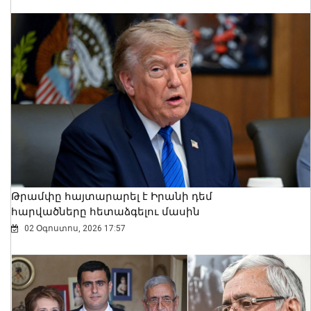
Ալեքսանդրա Քոուլը շարունակում է
բացահայտել Հայաստանը․ Մեծ
Բրիտանիայի դեսպանը հայերեն է
խոսում․ տեսանյութ
06 Օգոստոս, 2026 23:30
Թրամփը հայտարարել է Իրանի դեմ
հարվածները հետաձգելու մասին
02 Օգոստոս, 2026 17:57