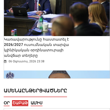
Կառավարությունը հաստատել է
2026/2027 ուսումնական տարվա
կլինիկական օրդինատուրայի
անվճար տեղերը
06 Օգոստոս, 2026 23:38
ԱՄԵՆԱԸՆԹԵՐՑՎԱԾՆԵՐԸ
ՕՐ
ՇԱԲԱԹ
ԱՄԻՍ