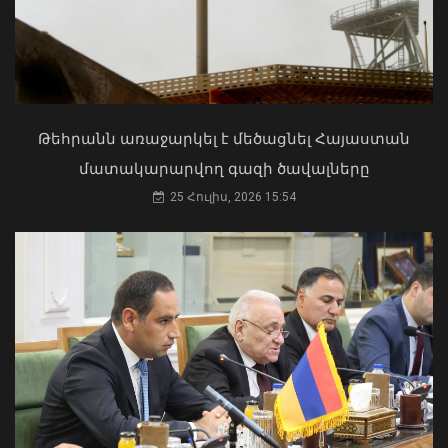
Մկրտության արարողությունից հետո
Արտաշատում 14 մարդ թունավորման
ախտանիշներով դիմել է ԲԿ. ՀՎԿԱԿ
Վթար Լոռու մարզում․ փրկարարները
02 Օգոստոս, 2026 15:06
վարորդին դուրս են բերել
արգելափակումից
Թեհրանն առաջարկել է մեծացնել Հայաստան
06 Օգոստոս, 2026 22:09
մատակարարվող գազի ծավալները
25 Հուլիս, 2026 15:54
Քաղաքացիները, Սևանի
ջրափրկարարներն ու Ճամբարակի
շտապօգնության բժիշկները Սևանա