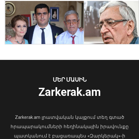
Նուբարաշենում աղբակույտից դուրս
բերված քաղաքացին հիվանդանոցում
մահացել է․ ՆԳՆ
ՄԵՐ ՄԱՍԻՆ
06 Օգոստոս, 2026 23:14
Zarkerak.am
«Պարտվեցինք դաժան հիվանդության
դեմ ծանր պայքարում»․ կյանքից
հեռացել է Արսեն Ասլանյանը
Zarkerak.am լրատվական կայքում տեղ գտած
04 Օգոստոս, 2026 19:12
հրապարակումների հեղինակային իրավունքը
պատկանում է բացառապես «Զարկերակ»-ի