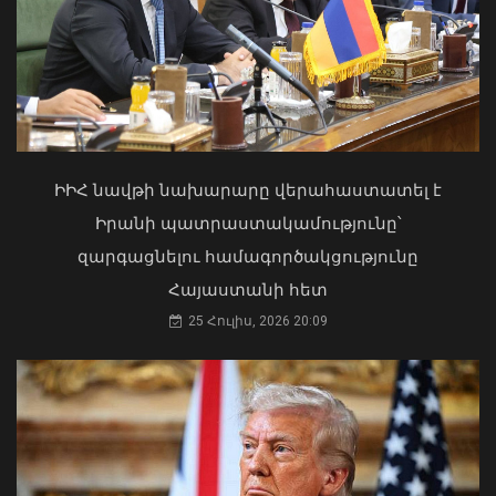
Քաղաքացիները, Սևանի
ջրափրկարարներն ու Ճամբարակի
շտապօգնության բժիշկները Սևանա
լճի լողափերից մեկում փրկել են 27-
ամյա տղայի կյանքը
Փոփոխություններ են կատարվել
02 Օգոստոս, 2026 18:26
Երևանի ավտոբուսային
երթուղիներում
ԻԻՀ նավթի նախարարը վերահաստատել է
06 Օգոստոս, 2026 21:47
Իրանի պատրաստակամությունը՝
զարգացնելու համագործակցությունը
Հայաստանի հետ
25 Հուլիս, 2026 20:09