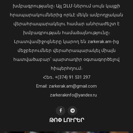
խմբագրությանը։ Այլ ԶԼՄ-ներում սույն կայքի
հրապարակումներից որևէ մեկն ամբողջական
վերահրապարակելու համար անհրաժեշտ է
խմբագրության համաձայնությունը։
Լրատվամիջոցները կարող են zarkerak.am-ից
Վահագն Խաչատուրյանն ընդունել է
մեջբերումներ վերահրապարակել միայն
Picsart ընկերության հիմնադիր և
հատվածաբար՝ պարտադիր օգտագործելով
գործադիր տնօրեն Հովհաննես
հիպերհղում։
Ավոյանին
Վարչապետ Փաշինյանն այցելել է
Հեռ․ +(374) 91 531 297
06 Օգոստոս, 2026 22:51
«ԷԼԵՎԵՅԹ ԷՅԱՅ» արհեստական
բանականության գործարան
Email: zarkerak.am@gmail.com
01 Օգոստոս, 2026 14:39
zarkerakinfo@yandex.ru
ԹՈՓ ԼՈՒՐԵՐ