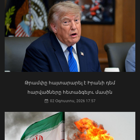
Խոշոր հրդեհ է բռնկվել Երևանի
Սիլիկյան թաղամասի
Ի՞նչ ուղերձ էր ոտքի չկանգնելը.
հարևանությամբ գտնվող
Աղաջանյանը` ընդդիմությանը
աղբավայրում
02 Օգոստոս, 2026 15:22
Թրամփը հայտարարել է Իրանի դեմ
06 Օգոստոս, 2026 22:33
հարվածները հետաձգելու մասին
02 Օգոստոս, 2026 17:57