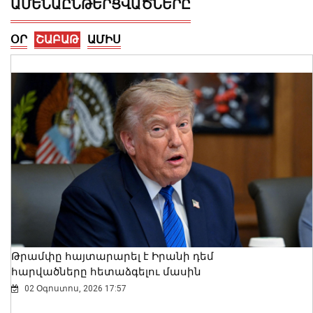
ԱՄԵՆԱԸՆԹԵՐՑՎԱԾՆԵՐԸ
ՕՐ
ՇԱԲԱԹ
ԱՄԻՍ
Ալեքսանդրա Քոուլը շարունակում է
բացահայտել Հայաստանը․ Մեծ
Բրիտանիայի դեսպանը հայերեն է
խոսում․ տեսանյութ
06 Օգոստոս, 2026 23:30
Թրամփը հայտարարել է Իրանի դեմ
հարվածները հետաձգելու մասին
02 Օգոստոս, 2026 17:57