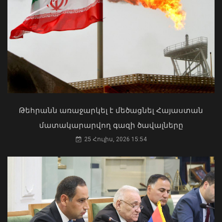
Մկրտության արարողությունից հետո
Արտաշատում 14 մարդ թունավորման
ախտանիշներով դիմել է ԲԿ. ՀՎԿԱԿ
Վթար Լոռու մարզում․ փրկարարները
02 Օգոստոս, 2026 15:06
վարորդին դուրս են բերել
արգելափակումից
Թեհրանն առաջարկել է մեծացնել Հայաստան
06 Օգոստոս, 2026 22:09
մատակարարվող գազի ծավալները
25 Հուլիս, 2026 15:54