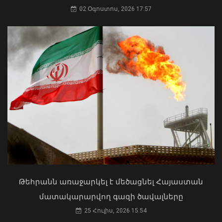
02 Օգոստոս, 2026 17:57
Հայկական ապրանքների դեմ
սահմանափակումները ավելի մեծ
խնդիր է հենց ԵԱՏՄ-ի համար.
Փաշինյան
07 Օգոստոս, 2026 12:46
Մկրտության արարողությունից հետո
Արտաշատում 14 մարդ թունավորման
ախտանիշներով դիմել է ԲԿ. ՀՎԿԱԿ
02 Օգոստոս, 2026 15:06
Թեհրանն առաջարկել է մեծացնել Հայաստան
մատակարարվող գազի ծավալները
25 Հուլիս, 2026 15:54