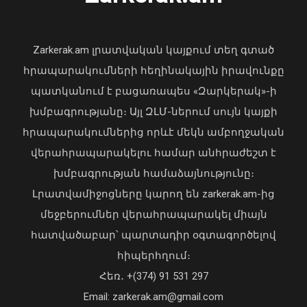
«Պարտվեցինք դաժան հիվանդության
դեմ ծանր պայքարում»․ կյանքից
հեռացել է Արսեն Ասլանյանը
Zarkerak.am լրատվական կայքում տեղ գտած
04 Օգոստոս, 2026 19:12
հրապարակումների հեղինակային իրավունքը
պատկանում է բացառապես «Զարկերակ»-ի
խմբագրությանը։ Այլ ԶԼՄ-ներում սույն կայքի
հրապարակումներից որևէ մեկն ամբողջական
վերահրապարակելու համար անհրաժեշտ է
Փաշինյանը փոխում է՝ «ԵՄ, թե՞ ԵԱՏՄ»
հարցի տրամաբանությունը
խմբագրության համաձայնությունը։
07 Օգոստոս, 2026 13:10
Լրատվամիջոցները կարող են zarkerak.am-ից
մեջբերումներ վերահրապարակել միայն
հատվածաբար՝ պարտադիր օգտագործելով
հիպերհղում։
Վարչապետ Փաշինյանն այցելել է
Հեռ․ +(374) 91 531 297
«ԷԼԵՎԵՅԹ ԷՅԱՅ» արհեստական
բանականության գործարան
Email: zarkerak.am@gmail.com