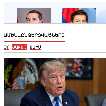
ԱՄԵՆԱԸՆԹԵՐՑՎԱԾՆԵՐԸ
ՕՐ
ՇԱԲԱԹ
ԱՄԻՍ
Անա Բրնաբիչը շնորհավորել է Ռուբեն
Ռուբինյանին՝ ԱԺ նախագահի
պաշտոնում ընտրվելու
կապակցությամբ
07 Օգոստոս, 2026 13:42