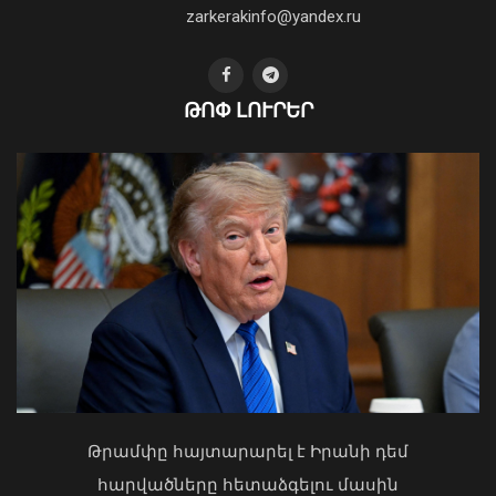
01 Օգոստոս, 2026 14:39
zarkerakinfo@yandex.ru
ԹՈՓ ԼՈՒՐԵՐ
Դարոն Աճեմօղլուն մեծ ցանկություն
ունի մոտ ապագայում այցելելու
Հայաստան. դեսպան Մկրտչյան
07 Օգոստոս, 2026 12:53
Ի՞նչ ուղերձ էր ոտքի չկանգնելը.
Աղաջանյանը` ընդդիմությանը
02 Օգոստոս, 2026 15:22
Թրամփը հայտարարել է Իրանի դեմ
հարվածները հետաձգելու մասին