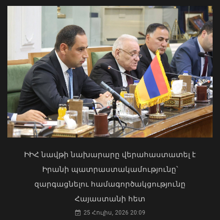
Երկաթուղու շուրջ նոր ազդակ. ի՞նչ է
նշանակում Փաշինյանի
հայտարարությունը
07 Օգոստոս, 2026 12:37
«Ուժեղ Հայաստան»-ը դեմ է
քվեարկելու ԱԺ նախագահի
պաշտոնում Ռուբեն Ռուբինյանի
թեկնածությանը
ԻԻՀ նավթի նախարարը վերահաստատել է
03 Օգոստոս, 2026 13:13
Իրանի պատրաստակամությունը՝
զարգացնելու համագործակցությունը
Հայաստանի հետ
2026-ի առաջին կիսամյակում
25 Հուլիս, 2026 20:09