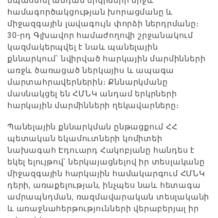
նպաստել անդամ երկրների միջև
համագործակցության խորացմանը և
միջազգային լավագույն փորձի ներդրմանը։
30-րդ Գլխավոր համաժողովի շրջանակում
կազմակերպվել է նաև պանելային
քննարկում՝ նվիրված հարկային մարմինների
առջև ծառացած ներկայիս և ապագա
մարտահրավերներին։ Քննարկմանը
մասնակցել են ՀՄՆԿ անդամ երկրների
հարկային մարմինների ղեկավարները։
Պանելային քննարկման ընթացքում ՀՀ
պետական եկամուտների կոմիտեի
նախագահ Էդուարդ Հակոբյանը հանդես է
եկել ելույթով՝ ներկայացնելով իր տեսլականը
միջազգային հարկային համակարգում ՀՄՆԿ
դերի, առաքելության, ինչպես նաև հետագա
ամրապնդման, ռազմավարական տեսլականի
և առաջնահերթությունների վերաբերյալ իր