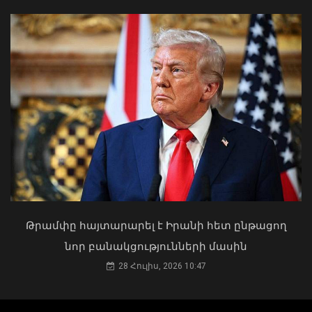
ընտանեկան բռնության 204 գործ է
ուղարկվել դատարան. ՔԿ
07 Օգոստոս, 2026 12:27
Դուք 5 տարի ինձնից փախած եք ման
եկել. Կոնջորյանը՝ «Հայաստան»
դաշինքի պատգամավորներին
04 Օգոստոս, 2026 15:53
Թրամփը հայտարարել է Իրանի հետ ընթացող
նոր բանակցությունների մասին
Երևանի վարչական շրջանների
դատախազությունները դատարան են
28 Հուլիս, 2026 10:47
ուղարկել ծանր և առանձնապես ծանր
հանցագործություններով 225
քրեական վարույթ