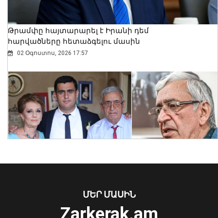
Թրամփը հայտարարել է Իրանի դեմ
հարվածները հետաձգելու մասին
02 Օգոստոս, 2026 17:57
2026-ի 1-ին կիսամյակում կոռուպցիոն
բնույթի հանցագործությունների
վերաբերյալ քննվել է 307 քրեական
վարույթ. ՔԿ
07 Օգոստոս, 2026 13:23
ՄԵՐ ՄԱՍԻՆ
Zarkerak.am