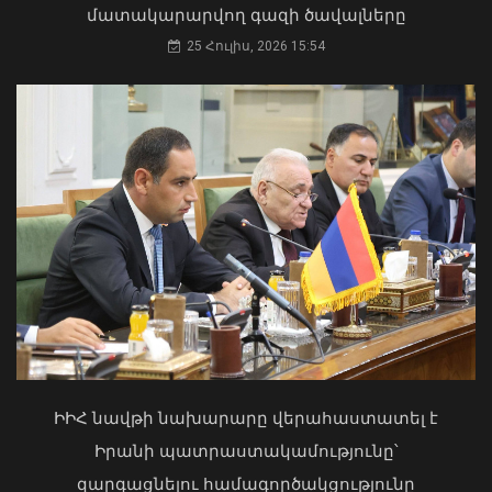
մատակարարվող գազի ծավալները
25 Հուլիս, 2026 15:54
«Ուժեղ Հայաստան» խմբակցությունը
լքեց Ազգային ժողովի դահլիճը
07 Օգոստոս, 2026 15:31
«Ուժեղ Հայաստան»-ը դեմ է
քվեարկելու ԱԺ նախագահի
պաշտոնում Ռուբեն Ռուբինյանի
թեկնածությանը
ԻԻՀ նավթի նախարարը վերահաստատել է
03 Օգոստոս, 2026 13:13
Իրանի պատրաստակամությունը՝
զարգացնելու համագործակցությունը