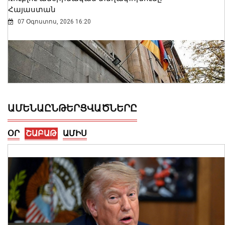
Հայաստան
07 Օգոստոս, 2026 16:20
ԱՄԵՆԱԸՆԹԵՐՑՎԱԾՆԵՐԸ
ՕՐ
ՇԱԲԱԹ
ԱՄԻՍ
2026-ի առաջին կիսամյակում
բարելավվել են հարկային
կարգապահության ցուցանիշները.
ՊԵԿ
07 Օգոստոս, 2026 16:08