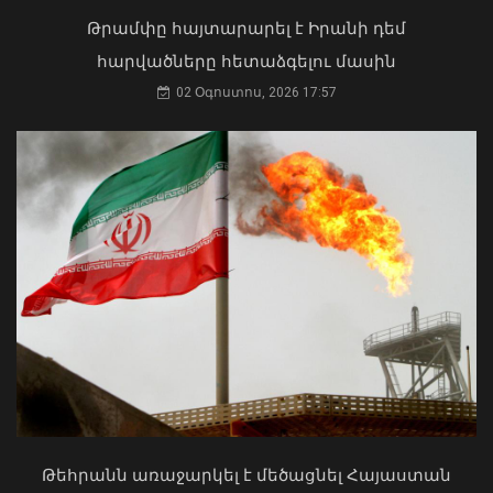
02 Օգոստոս, 2026 15:22
Թրամփը հայտարարել է Իրանի դեմ
հարվածները հետաձգելու մասին
02 Օգոստոս, 2026 17:57
Հայաստանում էբոլայի
ներթափանցման վտանգը ցածր է․
ներկայացվել է միջազգային
իրավիճակը
07 Օգոստոս, 2026 15:33
Մկրտության արարողությունից հետո
Արտաշատում 14 մարդ թունավորման
ախտանիշներով դիմել է ԲԿ. ՀՎԿԱԿ
02 Օգոստոս, 2026 15:06
Թեհրանն առաջարկել է մեծացնել Հայաստան