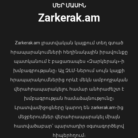
ՄԵՐ ՄԱՍԻՆ
Zarkerak.am
«Պարտվեցինք դաժան հիվանդության
դեմ ծանր պայքարում»․ կյանքից
հեռացել է Արսեն Ասլանյանը
Zarkerak.am լրատվական կայքում տեղ գտած
04 Օգոստոս, 2026 19:12
հրապարակումների հեղինակային իրավունքը
պատկանում է բացառապես «Զարկերակ»-ի
խմբագրությանը։ Այլ ԶԼՄ-ներում սույն կայքի
հրապարակումներից որևէ մեկն ամբողջական
Գայի պողոտայում բախվել են Hongqi-ն
վերահրապարակելու համար անհրաժեշտ է
և «Կիա»-ն. վերջինիս վարորդը
խմբագրության համաձայնությունը։
մահացել է
Լրատվամիջոցները կարող են zarkerak.am-ից
07 Օգոստոս, 2026 15:45
մեջբերումներ վերահրապարակել միայն
հատվածաբար՝ պարտադիր օգտագործելով
հիպերհղում։