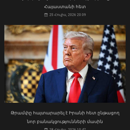
Հայաստանի հետ
Կառուցվածքային փոփոխություններ
25 Հուլիս, 2026 20:09
ՀՀ քննչական կոմիտեում
07 Օգոստոս, 2026 15:30
Դուք 5 տարի ինձնից փախած եք ման
եկել. Կոնջորյանը՝ «Հայաստան»
դաշինքի պատգամավորներին
04 Օգոստոս, 2026 15:53
Թրամփը հայտարարել է Իրանի հետ ընթացող
«Ուժեղ Հայաստանի» մի խումբ
նոր բանակցությունների մասին
աջակիցների կողմից քարոզչությանը
28 Հուլիս, 2026 10:47