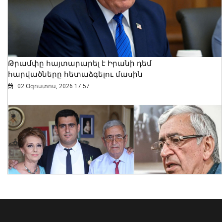
Թրամփը հայտարարել է Իրանի դեմ
հարվածները հետաձգելու մասին
02 Օգոստոս, 2026 17:57
Դիլիջանում աշակերտների և
ուսանողների համար
ներհամայնքային տրանսպորտը
կդառնա անվճար
07 Օգոստոս, 2026 15:56