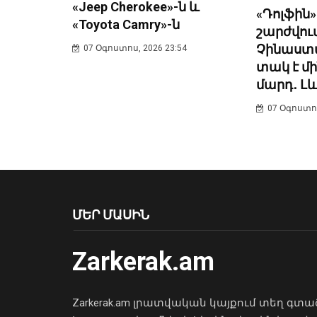
«Jeep Cherokee»-ն և
«Դոլֆին»
«Toyota Camry»-ն
շարժվում
Չինաստ
07 Օգոստոս, 2026 23:54
տակ է մի
մարդ․ Լ
07 Օգոստոս
ՄԵՐ ՄԱՍԻՆ
Zarkerak.am
Zarkerak.am լրատվական կայքում տեղ գտա