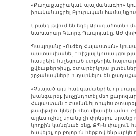
«Քաղաքացիական պայմանագիր» կու
իրականացրել Բյուրական համայնքու
Նրանց թվում են եղել Արագածոտնի մ
նախարար Գևորգ Պապոյանը, ԱԺ փոխխ
Պապոյանը «Ուժեղ Հայաստան» կուս
պատասխանել է հիշյալ կուսակցությ
հասցեին հնչեցրած մտքերին, հայտարար
քվեաթերթիկը, օտարերկրյա լրտեսնե
շրջանակների ուղարկելու են քաղաք
«Չնայած այն հանգամանքին, որ տար
խանգարել, խոչընդոտել մեր քարոզարշա
Հայաստան է ժամանել որպես օտարեր
թափթփուկների հետ միասին ամսի 7-
այլևս ոչինչ նրանց չի փրկելու, նրանք 
կողքին կանգնած ենք, ՔՊ-ն փայլուն 
հավելել, որ բոլորին հերթով ենթար