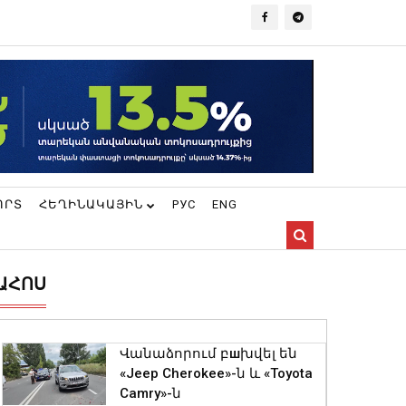
ՈՐՏ
ՀԵՂԻՆԱԿԱՅԻՆ
РУС
ENG
ԱՀՈՍ
Վանաձորում բшխվել են
«Jeep Cherokee»-ն և «Toyota
Camry»-ն