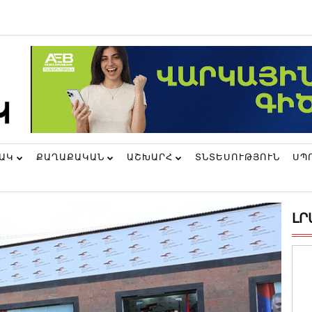
ՆԱԿ
ՔԱՂԱՔԱԿԱՆ
ԱՇԽԱՐՀ
ՏՆՏԵՍՈՒԹՅՈՒՆ
ՍՊ
ԼՐ