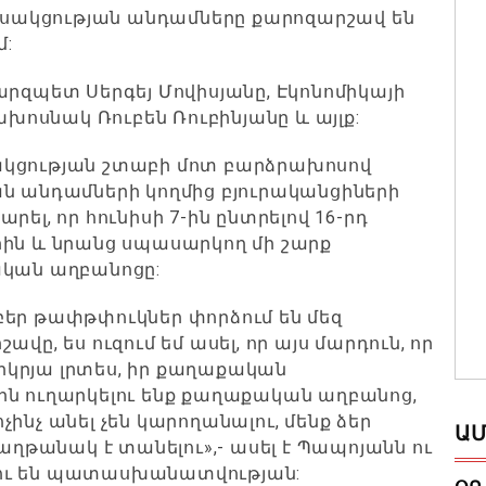
սակցության անդամները քարոզարշավ են
մ:
արզպետ Սերգեյ Մովիսյանը, Էկոնոմիկայի
ոսնակ Ռուբեն Ռուբինյանը և այլք:
ակցության շտաբի մոտ բարձրախոսով
ան անդամների կողմից բյուրականցիների
ել, որ հունիսի 7-ին ընտրելով 16-րդ
րին և նրանց սպասարկող մի շարք
ական աղբանոցը:
բեր թափթփուկներ փորձում են մեզ
վը, ես ուզում եմ ասել, որ այս մարդուն, որ
կրյա լրտես, իր քաղաքական
ին ուղարկելու ենք քաղաքական աղբանոց,
ոչինչ անել չեն կարողանալու, մենք ձեր
ԱՄ
հաղթանակ է տանելու»,- ասել է Պապոյանն ու
կելու են պատասխանատվության: