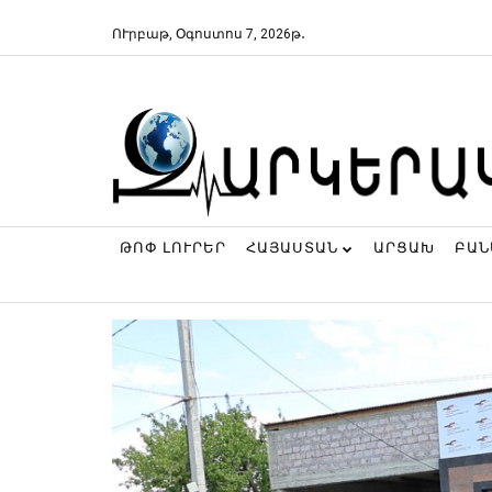
ՈՒրբաթ, Օգոստոս 7, 2026թ․
ԹՈՓ ԼՈՒՐԵՐ
ՀԱՅԱՍՏԱՆ
ԱՐՑԱԽ
ԲԱ