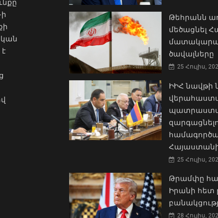
ւնքը
-ի
Թեհրանն առ
քի
մեծացնել 
ական
մատակարա
 է
ծավալները
25 Հուլիս, 20
ց
ԻԻՀ նավթի
վերահաստա
ով
պատրաստակ
զարգացնել
համագործա
Հայաստանի
25 Հուլիս, 20
Թրամփը հա
Իրանի հետ 
բանակցությ
28 Հուլիս, 20