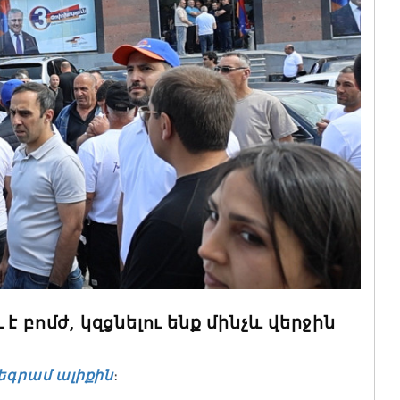
 բոմժ, կզցնելու ենք մինչև վերջին
եգրամ ալիքին
։