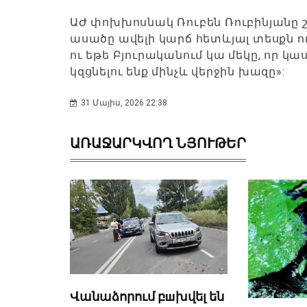
ԱԺ փոխխոսնակ Ռուբեն Ռուբինյանը շա
ասածը ավելի կարճ հետևյալ տեսքն ու
ու եթե Բյուրականում կա մեկը, որ կաս
կզցնելու ենք մինչև վերջին խազը»:
31 Մայիս, 2026 22:38
ԱՌԱՋԱՐԿՎՈՂ ՆՅՈՒԹԵՐ
Վանաձորում բшխվել են