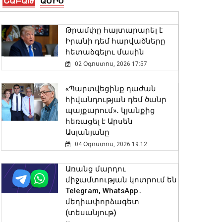
ՇԱԲԱԹ
ԱՄԻՍ
Վայոց ձորի քրեական
Թրամփը հայտարարել է
ոստիկանները
Իրանի դեմ հարվածները
դանակահարության դեպք
հետաձգելու մասին
են բացահայտել․
02 Օգոստոս, 2026 17:57
կատարվում է
նախաքննություն
«Պարտվեցինք դաժան
07 Օգոստոս, 2026 21:30
հիվանդության դեմ ծանր
պայքարում»․ կյանքից
Արթուր Խուդինյանը
հեռացել է Արսեն
նշանակվել է ՓԾ տնօրենի
Ասլանյանը
տեղակալ․ Արամ
04 Օգոստոս, 2026 19:12
Ղազարյանն
անձնակազմին է
Առանց մարդու
ներկայացրել նորանշանակ
միջամտության կոտրում են
տեղակալին
Telegram, WhatsApp․
07 Օգոստոս, 2026 21:05
մեդիափորձագետ
(տեսանյութ)
Փրկարարները