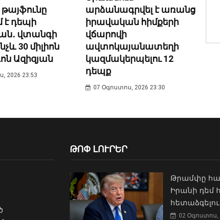
 թայֆունը
արձանագրվել է առանց
 է դեպի
իրավական հիմքերի
ան․ վտանգի
վճարովի
նչև 30 միլիոն
ավտոկայանատեղի
ևոն Ազիզյան
կազմակերպելու 12
դեպք
, 2026 23:53
07 Օգոստոս, 2026 23:30
ԹՈՓ ԼՈՒՐԵՐ
Թրամփը հա
Իրանի դեմ
հետաձգելու
ծ
02 Օգոստոս, 