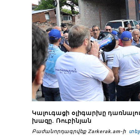
Կալուգացի օլիգարխը դառնալու է
խազը. Ռուբինյան
Բաժանորդագրվեք Zarkerak.am-ի
տել