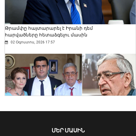
Թրամփը հայտարարել է Իրանի դեմ
հարվածները հետաձգելու մասին
02 Օգոստոս, 2026 17:57
Արթուր Խուդինյանը նշանակվել է ՓԾ
տնօրենի տեղակալ․ Արամ
Ղազարյանն անձնակազմին է
ներկայացրել նորանշանակ
տեղակալին
07 Օգոստոս, 2026 21:05
ՄԵՐ ՄԱՍԻՆ