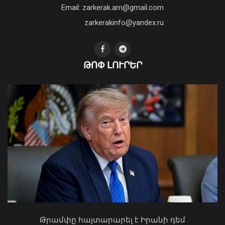
բանականության գործարան
Email: zarkerak.am@gmail.com
01 Օգոստոս, 2026 14:39
zarkerakinfo@yandex.ru
ԹՈՓ ԼՈՒՐԵՐ
Երթևեկության կազմակերպման
փոփոխություն՝ Երևանի Սայաթ-
Նովայի պողոտայում
07 Օգոստոս, 2026 20:32
Ի՞նչ ուղերձ էր ոտքի չկանգնելը.
Աղաջանյանը` ընդդիմությանը
02 Օգոստոս, 2026 15:22
Թրամփը հայտարարել է Իրանի դեմ