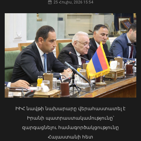
25 Հուլիս, 2026 15:54
Ռուբեն Ռուբինյանն աշխարհի
խորհրդարանների
ամենաերիտասարդ նախագահն է
07 Օգոստոս, 2026 20:01
Առանց մարդու միջամտության
կոտրում են Telegram, WhatsApp․
մեդիափորձագետ (տեսանյութ)
04 Օգոստոս, 2026 23:34
ԻԻՀ նավթի նախարարը վերահաստատել է
Իրանի պատրաստակամությունը՝
զարգացնելու համագործակցությունը
Հայաստանի հետ