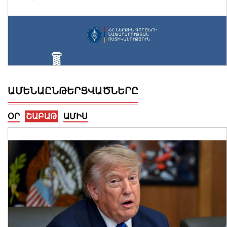
ԱՄԵՆԱԸՆԹԵՐՑՎԱԾՆԵՐԸ
ՕՐ
ՇԱԲԱԹ
ԱՄԻՍ
Վայոց ձորի քրեական ոստիկանները
դանակահարության դեպք են
բացահայտել․ կատարվում է
նախաքննություն
07 Օգոստոս, 2026 21:30