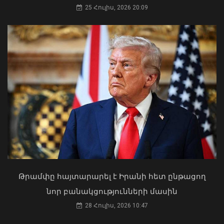
25 Հուլիս, 2026 20:09
Լեհաստանը կշարունակի աջակցել
Հայաստանին. ԱԳ նախարարը
շնորհավորել է Արարատ Միրզոյանին
07 Օգոստոս, 2026 19:54
Դուք 5 տարի ինձնից փախած եք ման
եկել. Կոնջորյանը՝ «Հայաստան»
դաշինքի պատգամավորներին
04 Օգոստոս, 2026 15:53
Թրամփը հայտարարել է Իրանի հետ ընթացող
նոր բանակցությունների մասին
28 Հուլիս, 2026 10:47