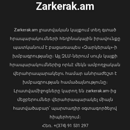
Zarkerak.am
«Պարտվեցինք դաժան հիվանդության
դեմ ծանր պայքարում»․ կյանքից
հեռացել է Արսեն Ասլանյանը
Zarkerak.am լրատվական կայքում տեղ գտած
04 Օգոստոս, 2026 19:12
հրապարակումների հեղինակային իրավունքը
պատկանում է բացառապես «Զարկերակ»-ի
խմբագրությանը։ Այլ ԶԼՄ-ներում սույն կայքի
հրապարակումներից որևէ մեկն ամբողջական
վերահրապարակելու համար անհրաժեշտ է
Փրկարարները հայտանաբերել են
խմբագրության համաձայնությունը։
մոլորված զբոսաշրջիկներին
Լրատվամիջոցները կարող են zarkerak.am-ից
07 Օգոստոս, 2026 21:03
մեջբերումներ վերահրապարակել միայն
հատվածաբար՝ պարտադիր օգտագործելով
հիպերհղում։
Վարչապետ Փաշինյանն այցելել է
Հեռ․ +(374) 91 531 297
«ԷԼԵՎԵՅԹ ԷՅԱՅ» արհեստական