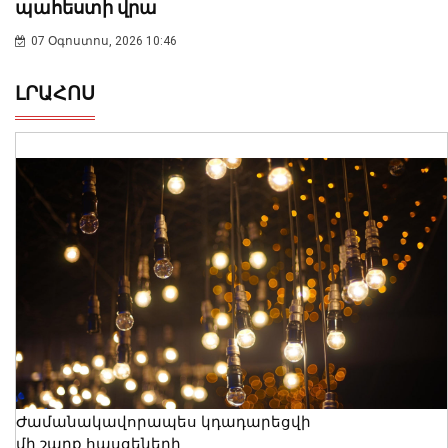
պահեստի վրա
07 Օգոստոս, 2026 10:46
ԼՐԱՀՈՍ
Ժամանակավորապես կդադարեցվի
մի շարք հասցեների