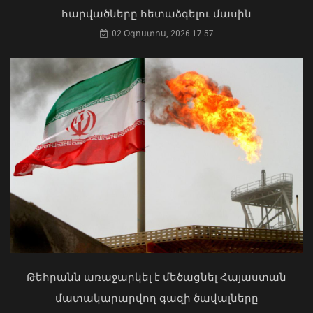
հարվածները հետաձգելու մասին
02 Օգոստոս, 2026 17:57
ԶՈՒ ԳՇ պետը զինծառայողների հետ
քննարկել է կարգապահության
բարձրացման խնդիրները
07 Օգոստոս, 2026 20:17
Մկրտության արարողությունից հետո
Արտաշատում 14 մարդ թունավորման
ախտանիշներով դիմել է ԲԿ. ՀՎԿԱԿ
02 Օգոստոս, 2026 15:06
Թեհրանն առաջարկել է մեծացնել Հայաստան
մատակարարվող գազի ծավալները