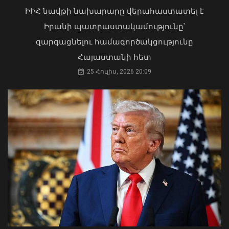
ԻԻՀ նավթի նախարարը վերահաստատել է
Իրանի պատրաստակամությունը՝
զարգացնելու համագործակցությունը
Հայաստանի հետ
25 Հուլիս, 2026 20:09
Տաթև համայնքի նախկին ղեկավար
Մուրադ Սիմոնյանից կբռնագանձվի 4
«Ուժեղ Հայաստան»-ը դեմ է
միլիոն 454 հազար դրամ
քվեարկելու ԱԺ նախագահի
07 Օգոստոս, 2026 17:17
պաշտոնում Ռուբեն Ռուբինյանի
թեկնածությանը
03 Օգոստոս, 2026 13:13