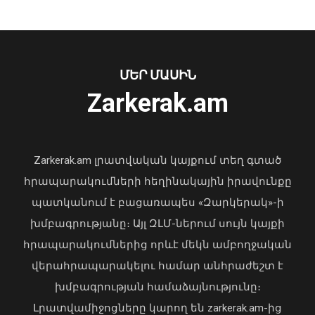
պատկանող մարզադպրոցի
ձեռքբերման գործընթացում
հայտնաբերել է մի շարք
խախտումներ
ՄԵՐ ՄԱՍԻՆ
07 Օգոստոս, 2026 18:06
Zarkerak.am
«Պարտվեցինք դաժան հիվանդության
դեմ ծանր պայքարում»․ կյանքից
հեռացել է Արսեն Ասլանյանը
Zarkerak.am լրատվական կայքում տեղ գտած
04 Օգոստոս, 2026 19:12
հրապարակումների հեղինակային իրավունքը
պատկանում է բացառապես «Զարկերակ»-ի
խմբագրությանը։ Այլ ԶԼՄ-ներում սույն կայքի
հրապարակումներից որևէ մեկն ամբողջական
վերահրապարակելու համար անհրաժեշտ է
խմբագրության համաձայնությունը։
Թուրքիան, Սաուդյան Արաբիան և
Պակիստանը ստորագրել են եռակողմ
Լրատվամիջոցները կարող են zarkerak.am-ից