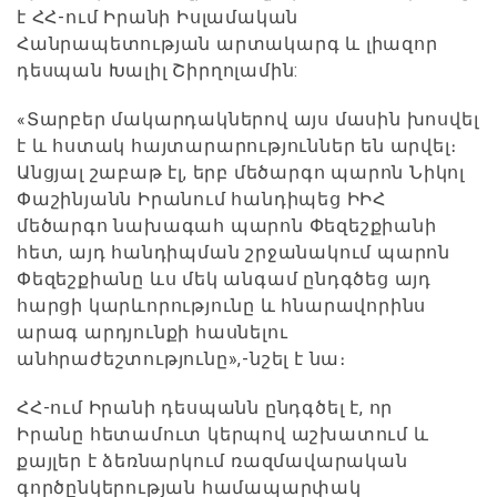
է ՀՀ-ում Իրանի Իսլամական
Հանրապետության արտակարգ և լիազոր
դեսպան Խալիլ Շիրղոլամին:
«Տարբեր մակարդակներով այս մասին խոսվել
է և հստակ հայտարարություններ են արվել։
Անցյալ շաբաթ էլ, երբ մեծարգո պարոն Նիկոլ
Փաշինյանն Իրանում հանդիպեց ԻԻՀ
մեծարգո նախագահ պարոն Փեզեշքիանի
հետ, այդ հանդիպման շրջանակում պարոն
Փեզեշքիանը ևս մեկ անգամ ընդգծեց այդ
հարցի կարևորությունը և հնարավորինս
արագ արդյունքի հասնելու
անհրաժեշտությունը»,-նշել է նա։
ՀՀ-ում Իրանի դեսպանն ընդգծել է, որ
Իրանը
հետամուտ կերպով աշխատում և
քայլեր է ձեռնարկում ռազմավարական
գործընկերության համապարփակ