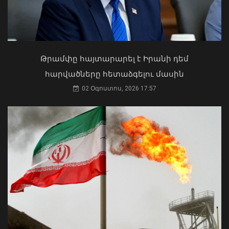
Ի՞նչ ուղերձ էր ոտքի չկանգնելը.
Աղաջանյանը` ընդդիմությանը
02 Օգոստոս, 2026 15:22
Թրամփը հայտարարել է Իրանի դեմ
հարվածները հետաձգելու մասին
02 Օգոստոս, 2026 17:57
Ժաննա Անդրեասյանն ընդունել է
աշխարհի Մ17 առաջնությունում
հաջողությամբ հանդես եկած հայ
պատանի ըմբիշներին
07 Օգոստոս, 2026 17:30
Մկրտության արարողությունից հետո
Արտաշատում 14 մարդ թունավորման