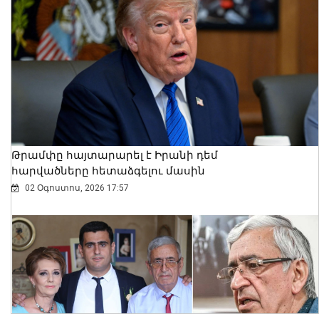
Կանանց, գիտության և
հետազոտությունների դաշնային
նախարարության կողմից
07 Օգոստոս, 2026 18:23
Թրամփը հայտարարել է Իրանի դեմ
հարվածները հետաձգելու մասին
02 Օգոստոս, 2026 17:57
Դատախազությունն
«Արարատցեմենտ»-ի
սեփականության իրավունքով