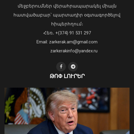
պաշտպանական պայմանագիր
մեջբերումներ վերահրապարակել միայն
07 Օգոստոս, 2026 17:57
հատվածաբար՝ պարտադիր օգտագործելով
հիպերհղում։
Վարչապետ Փաշինյանն այցելել է
Հեռ․ +(374) 91 531 297
«ԷԼԵՎԵՅԹ ԷՅԱՅ» արհեստական
բանականության գործարան
Email: zarkerak.am@gmail.com
01 Օգոստոս, 2026 14:39
zarkerakinfo@yandex.ru
ԹՈՓ ԼՈՒՐԵՐ
Համայնքներում կիրականացվեն
հունական ժողովրդական պարերի
ուսուցման ծրագրեր
07 Օգոստոս, 2026 17:50