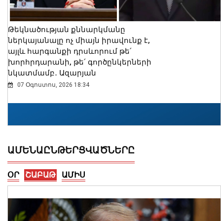
Թեկնածության քննարկմանը
ներկայանալը ոչ միայն իրավունք է,
այլև հարգանքի դրսևորում թե՛
խորհրդարանի, թե՛ գործընկերների
նկատմամբ․ Ազարյան
07 Օգոստոս, 2026 18:34
ԱՄԵՆԱԸՆԹԵՐՑՎԱԾՆԵՐԸ
ՕՐ
ՇԱԲԱԹ
ԱՄԻՍ
Կրթաթոշակի մրցույթ՝ Ավստրիայի