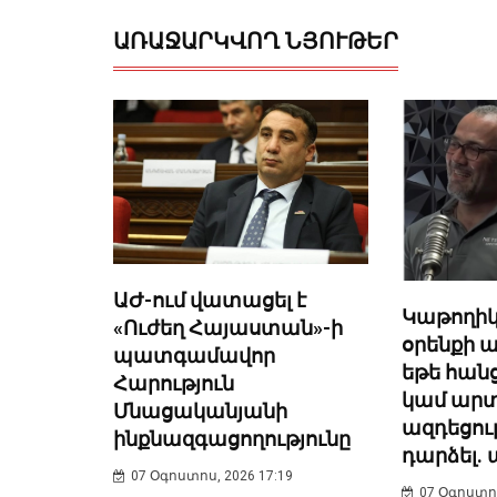
ԱՌԱՋԱՐԿՎՈՂ ՆՅՈՒԹԵՐ
ԱԺ-ում վատացել է
Կաթողիկ
«Ուժեղ Հայաստան»-ի
օրենքի 
պատգամավոր
եթե հանց
Հարություն
կամ ար
Մնացականյանի
ազդեցու
ինքնազգացողությունը
դարձել
07 Օգոստոս, 2026 17:19
07 Օգոստոս