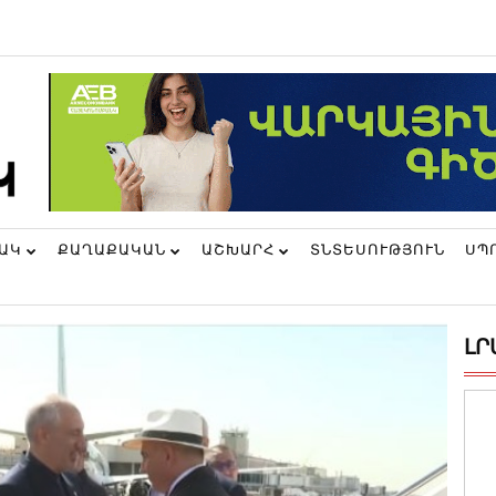
ՆԱԿ
ՔԱՂԱՔԱԿԱՆ
ԱՇԽԱՐՀ
ՏՆՏԵՍՈՒԹՅՈՒՆ
ՍՊ
ԼՐ