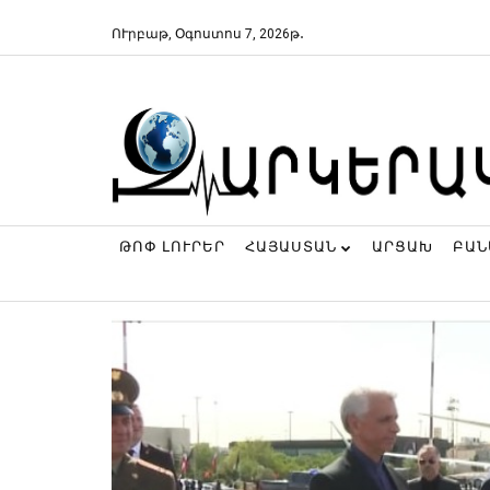
ՈՒրբաթ, Օգոստոս 7, 2026թ․
ԹՈՓ ԼՈՒՐԵՐ
ՀԱՅԱՍՏԱՆ
ԱՐՑԱԽ
ԲԱ