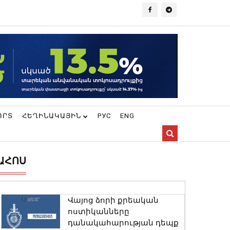
ՈՐՏ
ՀԵՂԻՆԱԿԱՅԻՆ
РУС
ENG
ԱՀՈՍ
Վայոց ձորի քրեական
ոստիկանները
դանակահարության դեպք