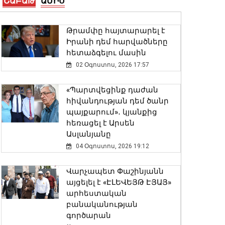
ՇԱԲԱԹ
ԱՄԻՍ
07 Օգոստոս, 2026 20:01
Թրամփը հայտարարել է
Լեհաստանը կշարունակի
Իրանի դեմ հարվածները
աջակցել Հայաստանին. ԱԳ
հետաձգելու մասին
նախարարը շնորհավորել է
Արարատ Միրզոյանին
02 Օգոստոս, 2026 17:57
07 Օգոստոս, 2026 19:54
«Պարտվեցինք դաժան
հիվանդության դեմ ծանր
Բռնցքամարտի
պայքարում»․ կյանքից
Հայաստանի
հեռացել է Արսեն
երիտասարդական
Ասլանյանը
հավաքականները
կմասնակցեն ԵԱ-ին
04 Օգոստոս, 2026 19:12
07 Օգոստոս, 2026 19:27
Վարչապետ Փաշինյանն
այցելել է «ԷԼԵՎԵՅԹ ԷՅԱՅ»
ԱԱԾ-ն 2026-ի առաջին
արհեստական
կիսամյակում նախաձեռնել
բանականության
է 573 քրեական վարույթ
գործարան
07 Օգոստոս, 2026 19:09