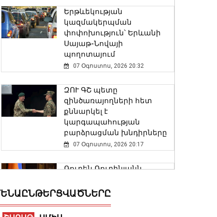
Երթևեկության
կազմակերպման
փոփոխություն՝ Երևանի
Սայաթ-Նովայի
պողոտայում
07 Օգոստոս, 2026 20:32
ԶՈՒ ԳՇ պետը
զինծառայողների հետ
քննարկել է
կարգապահության
բարձրացման խնդիրները
07 Օգոստոս, 2026 20:17
Ռուբեն Ռուբինյանն
աշխարհի
խորհրդարանների
ԵՆԱԸՆԹԵՐՑՎԱԾՆԵՐԸ
ամենաերիտասարդ
նախագահն է