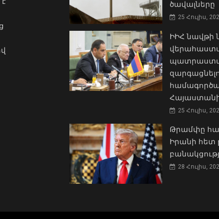
 է
ծավալները
25 Հուլիս, 20
ց
ԻԻՀ նավթի
վերահաստա
ով
պատրաստակ
զարգացնել
համագործա
Հայաստանի
25 Հուլիս, 20
Թրամփը հա
Իրանի հետ 
բանակցությ
28 Հուլիս, 20