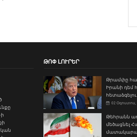
ԹՈՓ ԼՈՒՐԵՐ
Թրամփը հա
Իրանի դեմ
հետաձգելու
ծ
02 Օգոստոս, 
ւնքը
-ի
Թեհրանն առ
քի
մեծացնել 
ական
մատակարա