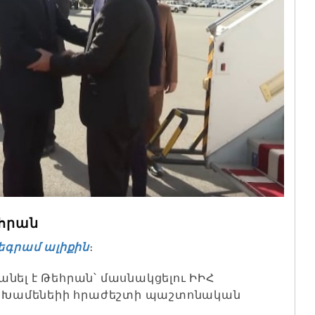
եհրան
եգրամ ալիքին
։
նել է Թեհրան՝ մասնակցելու ԻԻՀ
լի Խամենեիի հրաժեշտի պաշտոնական