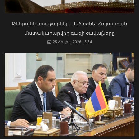
02 Օգոստոս, 2026 15:22
բնակիչ
08 Օգոստոս, 2026 19:34
Թեհրանն առաջարկել է մեծացնել Հայաստան
մատակարարվող գազի ծավալները
25 Հուլիս, 2026 15:54
Մկրտության արարողությունից հետո
Արտաշատում 14 մարդ թունավորման
ախտանիշներով դիմել է ԲԿ. ՀՎԿԱԿ
ՆԳՆ թիմը ռեկորդներ է սահմանել
02 Օգոստոս, 2026 15:06
բանակային խաղերում
08 Օգոստոս, 2026 18:56