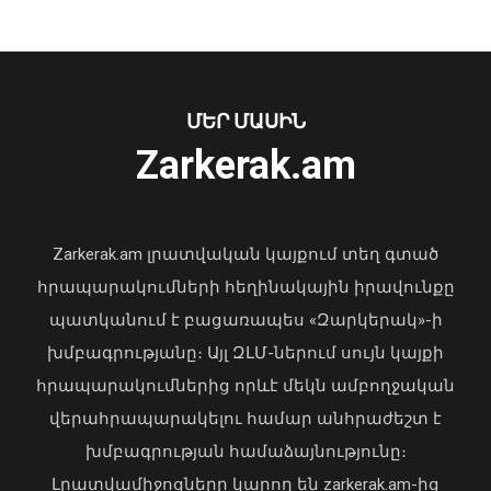
Իլհամ Ալիևն ու Դոնալդ Թրամփը
հեռախոսազրույց են ունեցել
Առանց մարդու միջամտության
08 Օգոստոս, 2026 20:29
ՄԵՐ ՄԱՍԻՆ
կոտրում են Telegram, WhatsApp․
Zarkerak.am
մեդիափորձագետ (տեսանյութ)
04 Օգոստոս, 2026 23:34
Zarkerak.am լրատվական կայքում տեղ գտած
հրապարակումների հեղինակային իրավունքը
պատկանում է բացառապես «Զարկերակ»-ի
խմբագրությանը։ Այլ ԶԼՄ-ներում սույն կայքի
հրապարակումներից որևէ մեկն ամբողջական
վերահրապարակելու համար անհրաժեշտ է
Հանդիսավոր միջոցառման
խմբագրության համաձայնությունը։
ընթացքում պարգևները հանձնվեցին
Լրատվամիջոցները կարող են zarkerak.am-ից