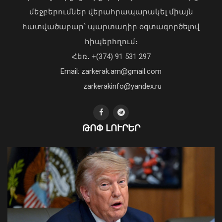
ուժային կառույցների
մեջբերումներ վերահրապարակել միայն
մասնակցությամբ բանակային
խաղերի մրցանակակիրներին.
հատվածաբար՝ պարտադիր օգտագործելով
Փաշինյանը տեսանյութ է
«Պարտվեցինք դաժան հիվանդության
հիպերհղում։
հրապարակել
դեմ ծանր պայքարում»․ կյանքից
Հեռ․ +(374) 91 531 297
հեռացել է Արսեն Ասլանյանը
08 Օգոստոս, 2026 20:08
04 Օգոստոս, 2026 19:12
Email: zarkerak.am@gmail.com
zarkerakinfo@yandex.ru
ԹՈՓ ԼՈՒՐԵՐ