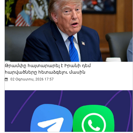
Սայաթ-Նովայի փողոցում բռնկված
հրդեհը մարվել է. ՆԳՆ ՓԾ
08 Օգոստոս, 2026 20:50
Թրամփը հայտարարել է Իրանի դեմ
հարվածները հետաձգելու մասին
02 Օգոստոս, 2026 17:57