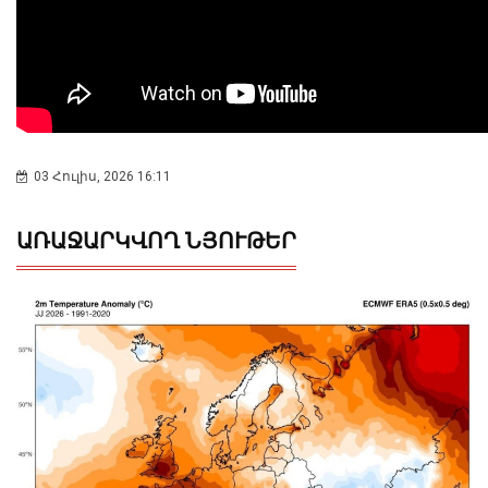
03 Հուլիս, 2026 16:11
ԱՌԱՋԱՐԿՎՈՂ ՆՅՈՒԹԵՐ