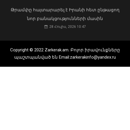
Թրամփը հայտարարել է Իրանի հետ ընթացող
նոր բանակցությունների մասին
28 Հուլիս, 2026 10:47
Copyright © 2022 Zarkerak.am. Բոլոր իրավունքները
պաշտպանված են Email:zarkerakinfo@yandex.ru
Կաթողիկոսը պետք է օրենքի առաջ
կանգնի, եթե հանցանք է գործել, կամ
արտաքին ազդեցության գործակալ
դարձել. աստվածաբան
Ամառային լավ հանգստի համար
07 Օգոստոս, 2026 17:03
պարտադիր չէ հեռու գնալ. Ավինյան
08 Օգոստոս, 2026 18:31