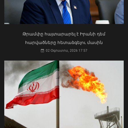
Ուկրաինայի Գերագույն Ռադայի
Անգլիայի բոլոր ջրային ավազաններն
նախագահը շնորհավորել է ՀՀ ԱԺ
աղտոտված են թnւնավոր քիմիական
նախագահին
նյութերով. Լևոն Ազիզյան
04 Օգոստոս, 2026 17:41
08 Օգոստոս, 2026 19:56
Թրամփը հայտարարել է Իրանի դեմ
հարվածները հետաձգելու մասին
02 Օգոստոս, 2026 17:57
Ի՞նչ ուղերձ էր ոտքի չկանգնելը.
Հրդեհի ահազանգ Սայաթ-Նովա
Աղաջանյանը` ընդդիմությանը
պողոտայում. շենքից տարհանվել է 5