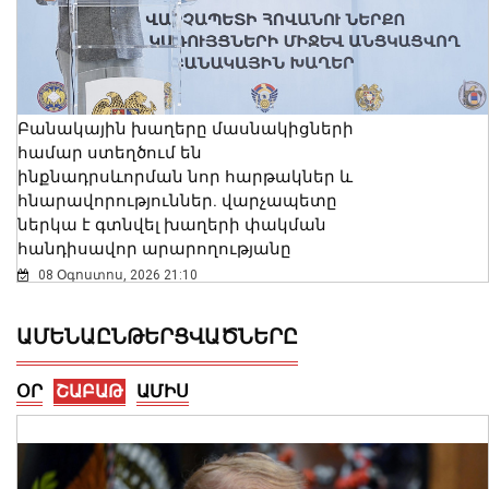
Բանակային խաղերը մասնակիցների
համար ստեղծում են
ինքնադրսևորման նոր հարթակներ և
հնարավորություններ. վարչապետը
ներկա է գտնվել խաղերի փակման
հանդիսավոր արարողությանը
08 Օգոստոս, 2026 21:10
ԱՄԵՆԱԸՆԹԵՐՑՎԱԾՆԵՐԸ
ՕՐ
ՇԱԲԱԹ
ԱՄԻՍ