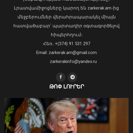
Լրատվամիջոցները կարող են zarkerak.am-ից
Վահագն Խաչատուրյանն ընդունել է
մեջբերումներ վերահրապարակել միայն
Picsart ընկերության հիմնադիր և
հատվածաբար՝ պարտադիր օգտագործելով
գործադիր տնօրեն Հովհաննես
հիպերհղում։
Ավոյանին
Վարչապետ Փաշինյանն այցելել է
Հեռ․ +(374) 91 531 297
06 Օգոստոս, 2026 22:51
«ԷԼԵՎԵՅԹ ԷՅԱՅ» արհեստական
բանականության գործարան
Email: zarkerak.am@gmail.com
01 Օգոստոս, 2026 14:39
zarkerakinfo@yandex.ru
ԹՈՓ ԼՈՒՐԵՐ