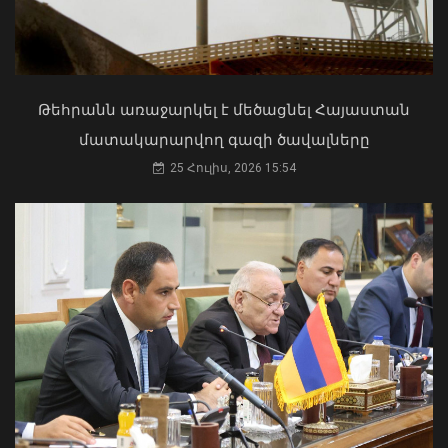
Արտաշատում 14 մարդ թունավորման
ախտանիշներով դիմել է ԲԿ. ՀՎԿԱԿ
Վթար Լոռու մարզում․ փրկարարները
02 Օգոստոս, 2026 15:06
վարորդին դուրս են բերել
արգելափակումից
Թեհրանն առաջարկել է մեծացնել Հայաստան
06 Օգոստոս, 2026 22:09
մատակարարվող գազի ծավալները
25 Հուլիս, 2026 15:54
«Ուժեղ Հայաստան»-ը դեմ է
քվեարկելու ԱԺ նախագահի