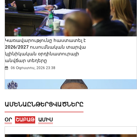
Կառավարությունը հաստատել է
2026/2027 ուսումնական տարվա
կլինիկական օրդինատուրայի
անվճար տեղերը
06 Օգոստոս, 2026 23:38
ԱՄԵՆԱԸՆԹԵՐՑՎԱԾՆԵՐԸ
ՕՐ
ՇԱԲԱԹ
ԱՄԻՍ