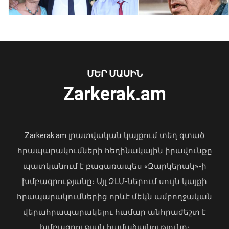
Նուբարաշենում աղբակույտից դուրս
բերված քաղաքացին հիվանդանոցում
մահացել է․ ՆԳՆ
ՄԵՐ ՄԱՍԻՆ
06 Օգոստոս, 2026 23:14
Zarkerak.am
«Պարտվեցինք դաժան հիվանդության
դեմ ծանր պայքարում»․ կյանքից
հեռացել է Արսեն Ասլանյանը
Zarkerak.am լրատվական կայքում տեղ գտած
04 Օգոստոս, 2026 19:12
հրապարակումների հեղինակային իրավունքը
պատկանում է բացառապես «Զարկերակ»-ի
խմբագրությանը։ Այլ ԶԼՄ-ներում սույն կայքի
հրապարակումներից որևէ մեկն ամբողջական
վերահրապարակելու համար անհրաժեշտ է
խմբագրության համաձայնությունը։