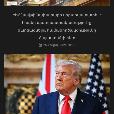
պաշտոնում Ռուբեն Ռուբինյանի
Փոփոխություններ են կատարվել
թեկնածությանը
Երևանի ավտոբուսային
երթուղիներում
ԻԻՀ նավթի նախարարը վերահաստատել է
03 Օգոստոս, 2026 13:13
06 Օգոստոս, 2026 21:47
Իրանի պատրաստակամությունը՝
զարգացնելու համագործակցությունը
Հայաստանի հետ
25 Հուլիս, 2026 20:09
Դուք 5 տարի ինձնից փախած եք ման
եկել. Կոնջորյանը՝ «Հայաստան»