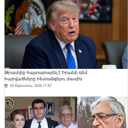
Ալեքսանդրա Քոուլը շարունակում է
բացահայտել Հայաստանը․ Մեծ
Բրիտանիայի դեսպանը հայերեն է
խոսում․ տեսանյութ
06 Օգոստոս, 2026 23:30
Թրամփը հայտարարել է Իրանի դեմ
հարվածները հետաձգելու մասին
02 Օգոստոս, 2026 17:57