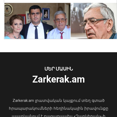
Արթուր Խուդինյանը նշանակվել է ՓԾ
տնօրենի տեղակալ․ Արամ
Ղազարյանն անձնակազմին է
ներկայացրել նորանշանակ
տեղակալին
07 Օգոստոս, 2026 21:05
ՄԵՐ ՄԱՍԻՆ
Zarkerak.am
«Պարտվեցինք դաժան հիվանդության
դեմ ծանր պայքարում»․ կյանքից
հեռացել է Արսեն Ասլանյանը
Zarkerak.am լրատվական կայքում տեղ գտած
04 Օգոստոս, 2026 19:12
հրապարակումների հեղինակային իրավունքը
պատկանում է բացառապես «Զարկերակ»-ի