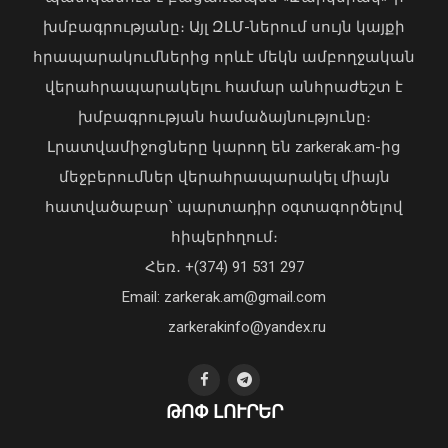
խմբագրությանը։ Այլ ԶԼՄ-ներում սույն կայքի
հրապարակումներից որևէ մեկն ամբողջական
վերահրապարակելու համար անհրաժեշտ է
Փրկարարները հայտանաբերել են
խմբագրության համաձայնությունը։
մոլորված զբոսաշրջիկներին
Լրատվամիջոցները կարող են zarkerak.am-ից
07 Օգոստոս, 2026 21:03
մեջբերումներ վերահրապարակել միայն
հատվածաբար՝ պարտադիր օգտագործելով
հիպերհղում։
Վարչապետ Փաշինյանն այցելել է
Հեռ․ +(374) 91 531 297
«ԷԼԵՎԵՅԹ ԷՅԱՅ» արհեստական
բանականության գործարան
Email: zarkerak.am@gmail.com
01 Օգոստոս, 2026 14:39
zarkerakinfo@yandex.ru
ԹՈՓ ԼՈՒՐԵՐ