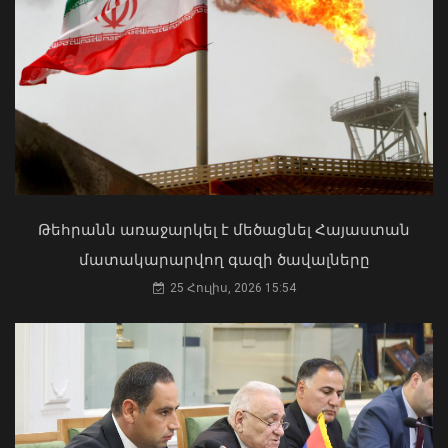
07 Օգոստոս, 2026 20:17
Մկրտության արարողությունից հետո
Արտաշատում 14 մարդ թունավորման
ախտանիշներով դիմել է ԲԿ. ՀՎԿԱԿ
02 Օգոստոս, 2026 15:06
Թեհրանն առաջարկել է մեծացնել Հայաստան
մատակարարվող գազի ծավալները
25 Հուլիս, 2026 15:54
Ռուբեն Ռուբինյանն աշխարհի
խորհրդարանների
ամենաերիտասարդ նախագահն է
07 Օգոստոս, 2026 20:01