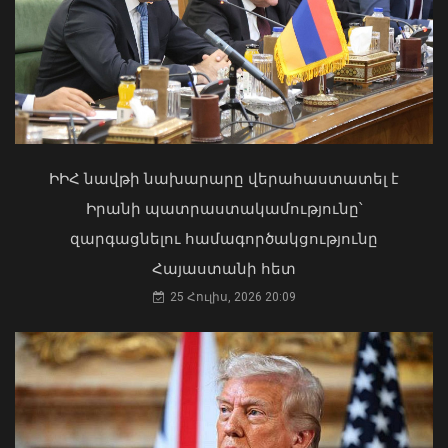
Առանց մարդու միջամտության
կոտրում են Telegram, WhatsApp․
մեդիափորձագետ (տեսանյութ)
04 Օգոստոս, 2026 23:34
ԻԻՀ նավթի նախարարը վերահաստատել է
Իրանի պատրաստակամությունը՝
զարգացնելու համագործակցությունը
Հայաստանի հետ
25 Հուլիս, 2026 20:09
Լեհաստանը կշարունակի աջակցել
Հայաստանին. ԱԳ նախարարը
շնորհավորել է Արարատ Միրզոյանին
07 Օգոստոս, 2026 19:54
Դուք 5 տարի ինձնից փախած եք ման