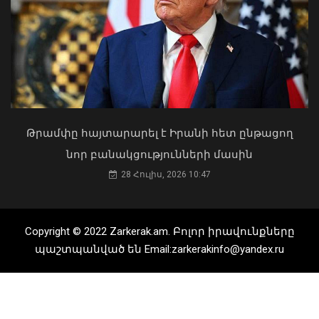
եկել. Կոնջորյանը՝ «Հայաստան»
դաշինքի պատգամավորներին
04 Օգոստոս, 2026 15:53
Թրամփը հայտարարել է Իրանի հետ ընթացող
նոր բանակցությունների մասին
28 Հուլիս, 2026 10:47
Copyright © 2022 Zarkerak.am. Բոլոր իրավունքները
Բռնցքամարտի Հայաստանի
երիտասարդական հավաքականները
պաշտպանված են Email:zarkerakinfo@yandex.ru
կմասնակցեն ԵԱ-ին
07 Օգոստոս, 2026 19:27
«Ուժեղ Հայաստան»-ը դեմ է
քվեարկելու ԱԺ նախագահի