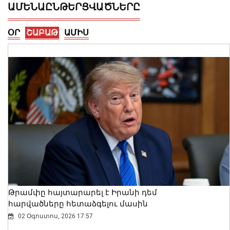
ԱՄԵՆԱԸՆԹԵՐՑՎԱԾՆԵՐԸ
ՕՐ
ՇԱԲԱԹ
ԱՄԻՍ
Վայոց ձորի քրեական ոստիկանները
դանակահարության դեպք են
բացահայտել․ կատարվում է
նախաքննություն
07 Օգոստոս, 2026 21:30
Թրամփը հայտարարել է Իրանի դեմ
հարվածները հետաձգելու մասին
02 Օգոստոս, 2026 17:57