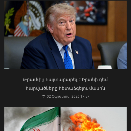
Երթևեկության կազմակերպման
փոփոխություն՝ Երևանի Սայաթ-
Նովայի պողոտայում
07 Օգոստոս, 2026 20:32
Ի՞նչ ուղերձ էր ոտքի չկանգնելը.
Աղաջանյանը` ընդդիմությանը
02 Օգոստոս, 2026 15:22
Թրամփը հայտարարել է Իրանի դեմ
հարվածները հետաձգելու մասին
02 Օգոստոս, 2026 17:57
ԶՈՒ ԳՇ պետը զինծառայողների հետ
քննարկել է կարգապահության
բարձրացման խնդիրները