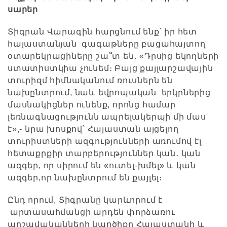
սարեր
Տիգրան Վարագին հարցնում ենք՝ իր հետ
հայաստանյան գագաթները բացահայտող
օտարեկրացիները շա՞տ են․ «Դրսից եկողների
ստատիստկիա չունեմ։ Բայց քայլարշավային
տուրիզմ հիմնականում ռուսներն են
նախընտրում, նաև եվրոպական երկրներից
մասնակիցներ ունենք, որոնց համար
լեռնագնացությունն ապրելակերպի մի մաս
է»,- նրա խոսքով՝ Հայաստան այցելող
տուրիստների ազգությունների առումով էլ
հետաքրքիր տարբերություններ կան․ կան
ազգեր, որ սիրում են «ուտել-խմել» և կան
ազգեր,որ նախընտրում են քայլել։
Ընդ որում, Տիգրանը կարևորում է
արտասահմանցի արդեն փորձառու
արշավականների կարծիքը Հայաստանի և