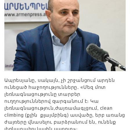
Ապրեսյանը, սակայն, չի շրջանցում արդեն
ունեցած հաջողությունները․ «Մեզ մոտ
լեռնագնացությունը տարբեր
ուղղություններով զարգանում է։ Կա
լեռնագնացություն,ժայռամագլցում, clean
climbing (քլին քլայմբինգ) ասվածը, երբ առանց
ժայռերը վնասելու բարձրանում են, ունենք
լեռնադահուկային սպորտ»։