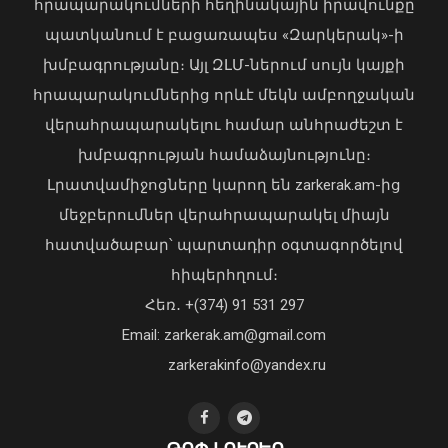
հրապարակումների հեղինակային իրավունքը
պատկանում է բացառապես «Զարկերակ»-ի
խմբագրությանը։ Այլ ԶԼՄ-ներում սույն կայքի
Նար-Դոսի փողոցում իրականացրել
հրապարակումներից որևէ մեկն ամբողջական
են հատուկ օպերացիա
վերահրապարակելու համար անհրաժեշտ է
09 Օգոստոս, 2026 23:42
խմբագրության համաձայնությունը։
Լրատվամիջոցները կարող են zarkerak.am-ից
մեջբերումներ վերահրապարակել միայն
հատվածաբար՝ պարտադիր օգտագործելով
հիպերհղում։
«Պարտվեցինք դաժան հիվանդության
Հեռ․ +(374) 91 531 297
դեմ ծանր պայքարում»․ կյանքից
Email: zarkerak.am@gmail.com
հեռացել է Արսեն Ասլանյանը
04 Օգոստոս, 2026 19:12
zarkerakinfo@yandex.ru