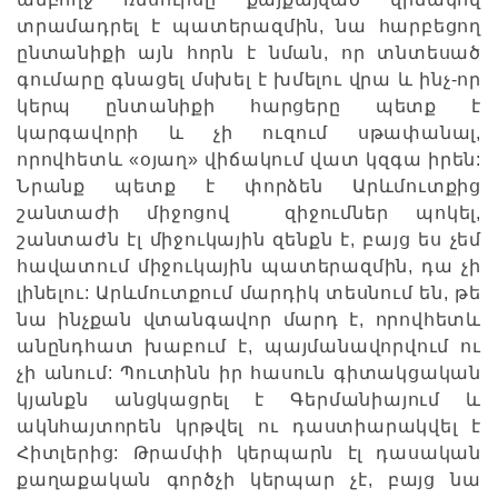
տրամադրել է պատերազմին, նա հարբեցող
ընտանիքի այն հորն է նման, որ տնտեսած
գումարը գնացել մսխել է խմելու վրա և ինչ-որ
կերպ ընտանիքի հարցերը պետք է
կարգավորի և չի ուզում սթափանալ,
որովհետև «օյաղ» վիճակում վատ կզգա իրեն:
Նրանք պետք է փորձեն Արևմուտքից
շանտաժի միջոցով զիջումներ պոկել,
շանտաժն էլ միջուկային զենքն է, բայց ես չեմ
հավատում միջուկային պատերազմին, դա չի
լինելու: Արևմուտքում մարդիկ տեսնում են, թե
նա ինչքան վտանգավոր մարդ է, որովհետև
անընդհատ խաբում է, պայմանավորվում ու
չի անում: Պուտինն իր հասուն գիտակցական
կյանքն անցկացրել է Գերմանիայում և
ակնհայտորեն կրթվել ու դաստիարակվել է
Հիտլերից: Թրամփի կերպարն էլ դասական
քաղաքական գործչի կերպար չէ, բայց նա