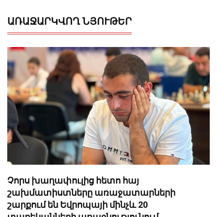
ԱՌԱՋԱՐԿՎՈՂ ՆՅՈՒԹԵՐ
Չորս խաղափուլից հետո հայ
շախմատիստները առաջատարների
շարքում են Եվրոպայի մինչև 20
տարեկանների առաջնությունում