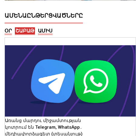
ԱՄԵՆԱԸՆԹԵՐՑՎԱԾՆԵՐԸ
ՕՐ
ՇԱԲԱԹ
ԱՄԻՍ
Խնձորեսկում զբոսաշրջիկներ
տեղափոխող ավտոմեքենան դուրս է
եկել ճանապարհից․ փրկարարները
կանխել են հնարավոր ծանր
հետևանքները
10 Օգոստոս, 2026 09:48
Առանց մարդու միջամտության
կոտրում են Telegram, WhatsApp․
մեդիափորձագետ (տեսանյութ)