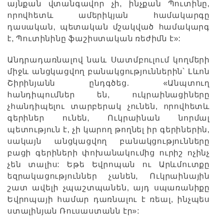
այնքան վտանգավոր չի, ինչքան Պուտինը,
որովհետև ամերիկյան համակարգը
դասական, պետական մշակված համակարգ
է, Պուտինինը ֆաշիստական ռեժիմն է»:
Անդրադառնալով նաև Սատմբուլում կողմերի
միջև անցկացվող բանակցություններին՝ Լևոն
Շիրինյանն ընդգծեց. «Անպտուղ
հանդիպումներ են, ուկրաինացիները
չհանդիպելու տարբերակ չունեն, որովհետև
գերիներ ունեն, Ուկրաինան նորմալ
պետություն է, չի կարող թողնել իր գերիներին,
սակայն անցկացվող բանակցությունները
բացի գերիների փոխանակումից ուրիշ ոչինչ
չեն տալիս: Եթե Եվրոպան ու Արևմուտքը
եզրակացություններ չանեն, Ուկրաինային
շատ ավելի չպաշտպանեն, այդ սպառանիքը
Եվրոպայի համար դառնալու է ռեալ, ինչպես
ստալինյան Ռուսաստանն էր»: