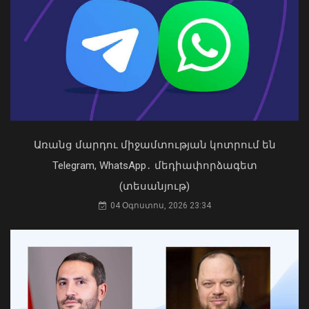
Երաշտի պատճառով Գերմանիայի
գետերում ջրի մակերես են դուրս եկել
XVIII դարի երաշտային տարիների
նշումներով «քաղցի քարերը»
09 Օգոստոս, 2026 22:32
Առանց մարդու միջամտության կոտրում են
Կաթողիկոսը պետք է օրենքի առաջ
կանգնի, եթե հանցանք է գործել, կամ
Telegram, WhatsApp․ մեդիափորձագետ
արտաքին ազդեցության գործակալ
(տեսանյութ)
դարձել. աստվածաբան
04 Օգոստոս, 2026 23:34
07 Օգոստոս, 2026 17:03