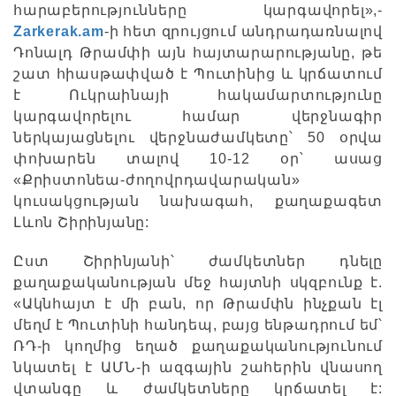
հարաբերությունները կարգավորել»,-
Zarkerak.am
-ի հետ զրույցում անդրադառնալով
Դոնալդ Թրամփի այն հայտարարությանը, թե
շատ հիասթափված է Պուտինից և կրճատում
է Ուկրաինայի հակամարտությունը
կարգավորելու համար վերջնագիր
ներկայացնելու վերջնաժամկետը՝ 50 օրվա
փոխարեն տալով 10-12 օր՝ ասաց
«Քրիստոնեա-ժողովրդավարական»
կուսակցության նախագահ, քաղաքագետ
Լևոն Շիրինյանը:
Ըստ Շիրինյանի՝ ժամկետներ դնելը
քաղաքականության մեջ հայտնի սկզբունք է.
«Ակնհայտ է մի բան, որ Թրամփն ինչքան էլ
մեղմ է Պուտինի հանդեպ, բայց ենթադրում եմ՝
ՌԴ-ի կողմից եղած քաղաքականությունում
նկատել է ԱՄՆ-ի ազգային շահերին վնասող
վտանգը և ժամկետները կրճատել է: