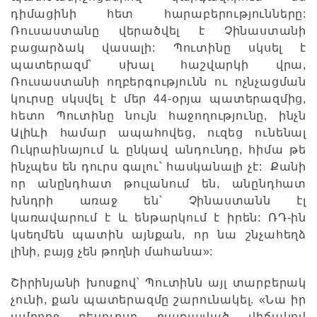
դիմացինի հետ հարաբերությունները:
Ռուսաստանը վերածվել է Չինաստանի
բացարձակ վասալի: Պուտինը սկսել է
պատերազմ՝ սխալ հաշվարկի վրա,
Ռուսաստանի ողբերգությունն ու ոչնչացման
կուրսը սկսվել է մեր 44-օրյա պատերազմից,
հետո Պուտինը նույն հաջողությունը, ինչն
Ալիևի համար ապահովեց, ուզեց ունենալ
Ուկրաինայում և ընկավ անդունդը, հիմա թե
ինչպես են դուրս գալու՝ հասկանալի չէ: Քանի
որ անընդհատ թուլանում են, անընդհատ
խնդրի առաջ են՝ Չինաստանն էլ
կառավարում է և ենթարկում է իրեն: ՌԴ-ին
կսեղմեն պատին այնքան, որ նա շնչահեղձ
լինի, բայց չեն թողնի մահանա»:
Շիրինյանի խոսքով՝ Պուտինն այլ տարբերակ
չունի, քան պատերազմը շարունակել. «Նա իր
ամբողջ ռեսուրսը քայքայված վիճակով