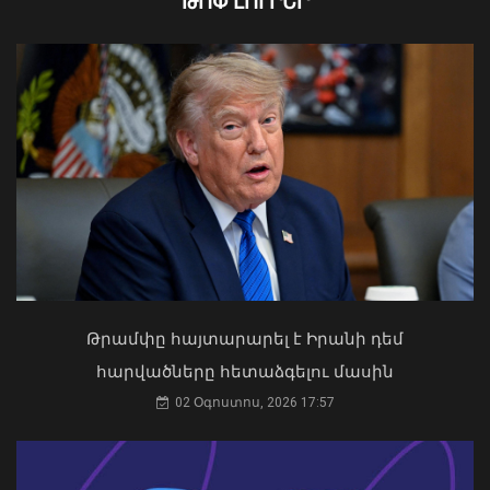
ԹՈՓ ԼՈՒՐԵՐ
Կոտայքի մարզում Toyota-ն շրջվել է
երթևեկելի գոտում․ տուժել են կինը և
երկու անչափահաս երեխաները
09 Օգոստոս, 2026 23:02
Ապօրինի ներգաղթյալների պահման
հարց Հայաստանի հետ չի քննարկվել.
ԱԳՆ խոսնակ
04 Օգոստոս, 2026 14:49
Թրամփը հայտարարել է Իրանի դեմ
հարվածները հետաձգելու մասին
02 Օգոստոս, 2026 17:57