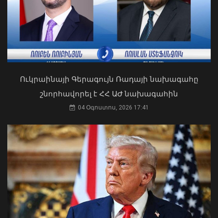
Ավտովթար՝ Երևանում․ 4
տուժածներից 3-ը անչափահասներ են
09 Օգոստոս, 2026 21:53
Ուկրաինայի Գերագույն Ռադայի նախագահը
շնորհավորել է ՀՀ ԱԺ նախագահին
Դուք 5 տարի ինձնից փախած եք ման
եկել. Կոնջորյանը՝ «Հայաստան»
04 Օգոստոս, 2026 17:41
դաշինքի պատգամավորներին
04 Օգոստոս, 2026 15:53
Ֆլիկը՝ «Բարսելոնա»-ի նորամուտի
խաղերի, Արաուխոյի հեռանալու և
Ռաֆինյայի դերի մասին
09 Օգոստոս, 2026 21:25