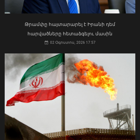
Սիլիկյան թաղամասի
Ի՞նչ ուղերձ էր ոտքի չկանգնելը.
հարևանությամբ գտնվող
Աղաջանյանը` ընդդիմությանը
աղբավայրում
02 Օգոստոս, 2026 15:22
Թրամփը հայտարարել է Իրանի դեմ
06 Օգոստոս, 2026 22:33
հարվածները հետաձգելու մասին
02 Օգոստոս, 2026 17:57
Մկրտության արարողությունից հետո
Արտաշատում 14 մարդ թունավորման
ախտանիշներով դիմել է ԲԿ. ՀՎԿԱԿ
Վթար Լոռու մարզում․ փրկարարները
02 Օգոստոս, 2026 15:06