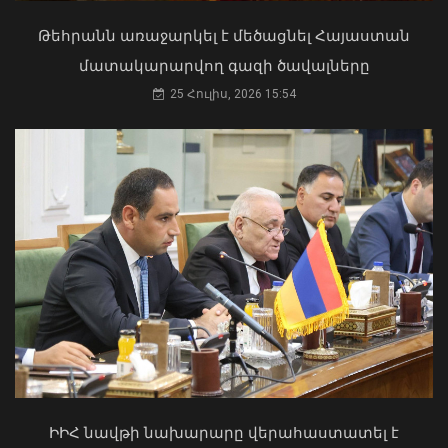
վարորդին դուրս են բերել
արգելափակումից
Թեհրանն առաջարկել է մեծացնել Հայաստան
06 Օգոստոս, 2026 22:09
մատակարարվող գազի ծավալները
25 Հուլիս, 2026 15:54
«Ուժեղ Հայաստան»-ը դեմ է
քվեարկելու ԱԺ նախագահի
պաշտոնում Ռուբեն Ռուբինյանի
Փոփոխություններ են կատարվել
թեկնածությանը
Երևանի ավտոբուսային
երթուղիներում
ԻԻՀ նավթի նախարարը վերահաստատել է
03 Օգոստոս, 2026 13:13