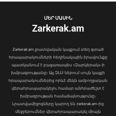
Նուբարաշենում աղբակույտից դուրս
բերված քաղաքացին հիվանդանոցում
մահացել է․ ՆԳՆ
ՄԵՐ ՄԱՍԻՆ
06 Օգոստոս, 2026 23:14
Zarkerak.am
«Պարտվեցինք դաժան հիվանդության
դեմ ծանր պայքարում»․ կյանքից
հեռացել է Արսեն Ասլանյանը
Zarkerak.am լրատվական կայքում տեղ գտած
04 Օգոստոս, 2026 19:12
հրապարակումների հեղինակային իրավունքը
պատկանում է բացառապես «Զարկերակ»-ի
խմբագրությանը։ Այլ ԶԼՄ-ներում սույն կայքի
հրապարակումներից որևէ մեկն ամբողջական
վերահրապարակելու համար անհրաժեշտ է
խմբագրության համաձայնությունը։
Լրատվամիջոցները կարող են zarkerak.am-ից
Վահագն Խաչատուրյանն ընդունել է
մեջբերումներ վերահրապարակել միայն