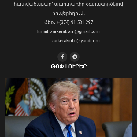
Picsart ընկերության հիմնադիր և
հատվածաբար՝ պարտադիր օգտագործելով
գործադիր տնօրեն Հովհաննես
հիպերհղում։
Ավոյանին
Վարչապետ Փաշինյանն այցելել է
Հեռ․ +(374) 91 531 297
06 Օգոստոս, 2026 22:51
«ԷԼԵՎԵՅԹ ԷՅԱՅ» արհեստական
բանականության գործարան
Email: zarkerak.am@gmail.com
01 Օգոստոս, 2026 14:39
zarkerakinfo@yandex.ru
ԹՈՓ ԼՈՒՐԵՐ
Խոշոր հրդեհ է բռնկվել Երևանի