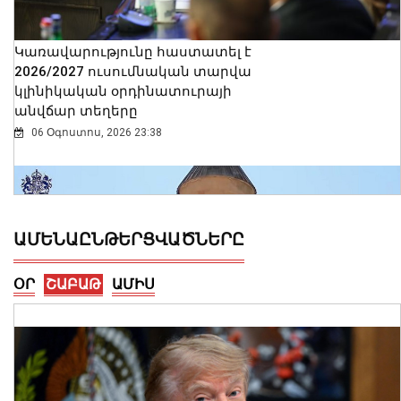
Կառավարությունը հաստատել է
2026/2027 ուսումնական տարվա
կլինիկական օրդինատուրայի
անվճար տեղերը
06 Օգոստոս, 2026 23:38
ԱՄԵՆԱԸՆԹԵՐՑՎԱԾՆԵՐԸ
ՕՐ
ՇԱԲԱԹ
ԱՄԻՍ