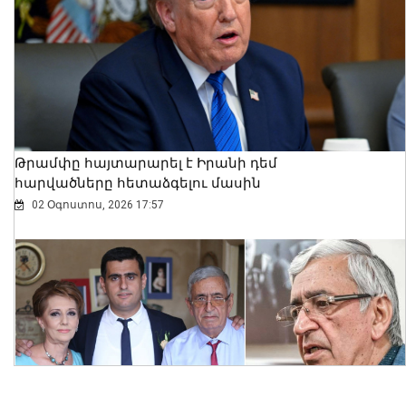
Ալեքսանդրա Քոուլը շարունակում է
բացահայտել Հայաստանը․ Մեծ
Բրիտանիայի դեսպանը հայերեն է
խոսում․ տեսանյութ
06 Օգոստոս, 2026 23:30
Թրամփը հայտարարել է Իրանի դեմ
հարվածները հետաձգելու մասին
02 Օգոստոս, 2026 17:57